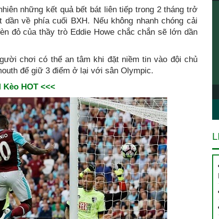
ên những kết quả bết bát liên tiếp trong 2 tháng trở
ụt dần về phía cuối BXH. Nếu không nhanh chóng cải
èn đỏ của thầy trò Eddie Howe chắc chắn sẽ lớn dần
ười chơi có thể an tâm khi đặt niềm tin vào đội chủ
outh để giữ 3 điểm ở lại với sân Olympic.
 Kèo HOT <<<
L