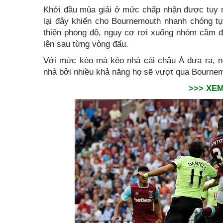
Khởi đầu mùa giải ở mức chấp nhận được tuy nhi
lại đây khiến cho Bournemouth nhanh chóng t
thiện phong độ, nguy cơ rơi xuống nhóm cầm đ
lên sau từng vòng đấu.
Với mức kèo mà kèo nhà cái châu Á đưa ra, ng
nhà bởi nhiều khả năng họ sẽ vượt qua Bournem
>>> XEM