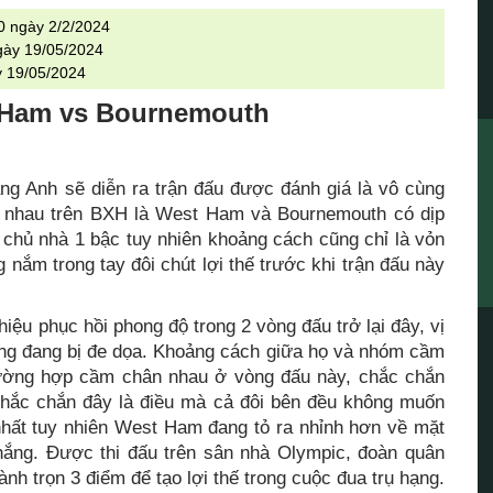
0 ngày 2/2/2024
gày 19/05/2024
y 19/05/2024
 Ham vs Bournemouth
ng Anh sẽ diễn ra trận đấu được đánh giá là vô cùng
nh nhau trên BXH là West Ham và Bournemouth có dịp
 chủ nhà 1 bậc tuy nhiên khoảng cách cũng chỉ là vỏn
nắm trong tay đôi chút lợi thế trước khi trận đấu này
iệu phục hồi phong độ trong 2 vòng đấu trở lại đây, vị
ng đang bị đe dọa. Khoảng cách giữa họ và nhóm cầm
trường hợp cầm chân nhau ở vòng đấu này, chắc chắn
. Chắc chắn đây là điều mà cả đôi bên đều không muốn
nhất tuy nhiên West Ham đang tỏ ra nhỉnh hơn về mặt
hắng. Được thi đấu trên sân nhà Olympic, đoàn quân
h trọn 3 điểm để tạo lợi thế trong cuộc đua trụ hạng.