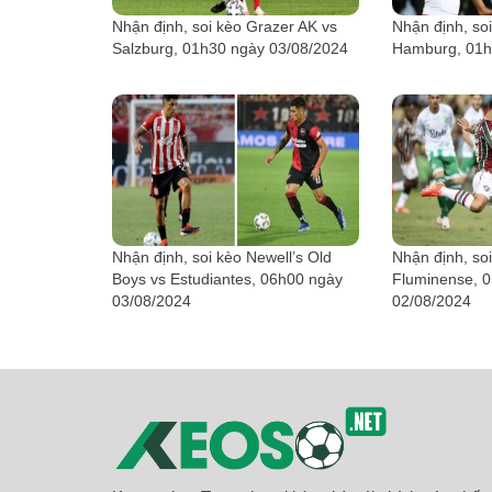
Nhận định, soi kèo Grazer AK vs
Nhận định, so
Salzburg, 01h30 ngày 03/08/2024
Hamburg, 01h
Nhận định, soi kèo Newell’s Old
Nhận định, so
Boys vs Estudiantes, 06h00 ngày
Fluminense, 
03/08/2024
02/08/2024