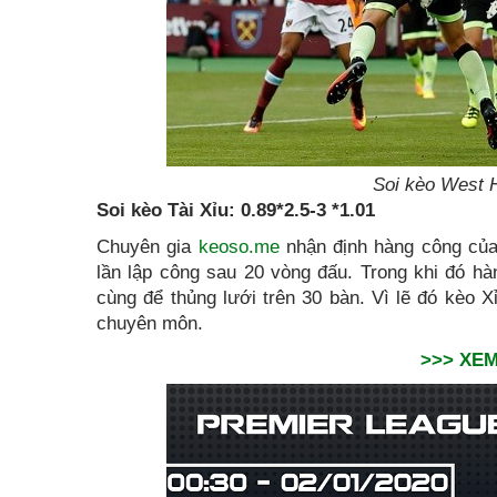
Soi kèo West 
So
i kèo
Tài Xỉu:
0.89*2.5-3 *1.01
Chuyên gia
keoso.me
nhận định hàng công của 
lần lập công sau 20 vòng đấu. Trong khi đó hà
cùng để thủng lưới trên 30 bàn. Vì lẽ đó kèo 
chuyên môn.
>>> XEM 