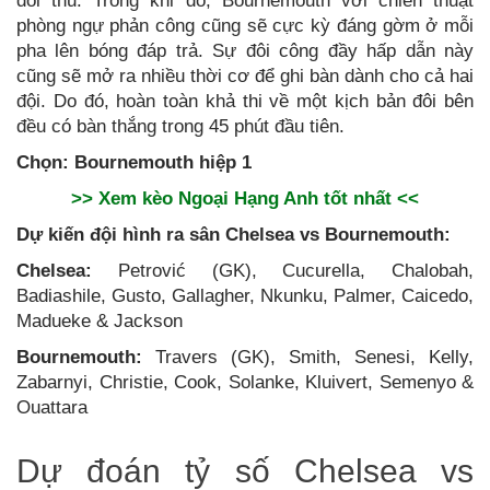
đối thủ. Trong khi đó, Bournemouth với chiến thuật
phòng ngự phản công cũng sẽ cực kỳ đáng gờm ở mỗi
pha lên bóng đáp trả. Sự đôi công đầy hấp dẫn này
cũng sẽ mở ra nhiều thời cơ để ghi bàn dành cho cả hai
đội. Do đó, hoàn toàn khả thi về một kịch bản đôi bên
đều có bàn thắng trong 45 phút đầu tiên.
Chọn: Bournemouth hiệp 1
>> Xem kèo Ngoại Hạng Anh tốt nhất <<
Dự kiến đội hình ra sân Chelsea vs Bournemouth:
Chelsea:
Petrović (GK), Cucurella, Chalobah,
Badiashile, Gusto, Gallagher, Nkunku, Palmer, Caicedo,
Madueke & Jackson
Bournemouth:
Travers (GK), Smith, Senesi, Kelly,
Zabarnyi, Christie, Cook, Solanke, Kluivert, Semenyo &
Ouattara
Dự đoán tỷ số Chelsea vs