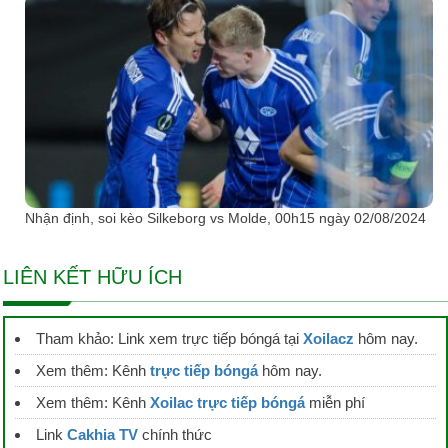
Nhận định, soi kèo Silkeborg vs Molde, 00h15 ngày 02/08/2024
LIÊN KẾT HỮU ÍCH
Tham khảo: Link xem trực tiếp bóngá tại
Xoilacz
hôm nay.
Xem thêm: Kênh
trực tiếp bóngá
hôm nay.
Xem thêm: Kênh
Xoilac trực tiếp bóngá
miễn phí
Link
Cakhia TV
chính thức