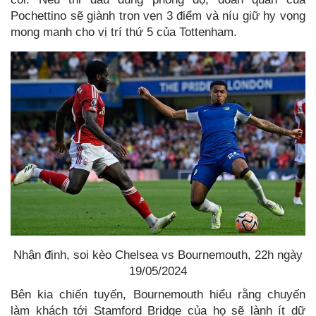
Pochettino sẽ giành trọn vẹn 3 điểm và níu giữ hy vọng
mong manh cho vị trí thứ 5 của Tottenham.
Nhận định, soi kèo Chelsea vs Bournemouth, 22h ngày
19/05/2024
Bên kia chiến tuyến, Bournemouth hiểu rằng chuyến
làm khách tới Stamford Bridge của họ sẽ lành ít dữ