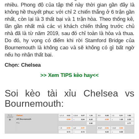
nhiều. Phong độ của tập thể này thời gian gần đây là
không hề thuyết phục với chỉ 2 chiến thắng ở 6 trận gần
nhất, còn lại là 3 thất bại và 1 trận hòa. Theo thống kê,
lần gần nhất mà các vị khách chiến thắng trước chủ
nhà đã là từ năm 2019, sau đó chỉ toàn là hòa và thua.
Do đó, hy vọng có điểm khi rời Stamford Bridge của
Bournemouth là không cao và sẽ không có gì bất ngờ
nếu họ nhận thất bại.
Chọn: Chelsea
>> Xem TIPS kèo hay<<
Soi kèo tài xỉu Chelsea vs
Bournemouth: