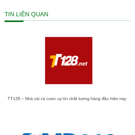
TIN LIÊN QUAN
TT128 – Nhà cái cá cược uy tín chất lượng hàng đầu hiện nay