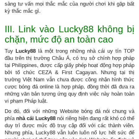
sàng tư vấn mọi thắc mắc của người chơi khi gặp bất
kỳ thắc mắc gì.
III. Link vào Lucky88 không bị
chặn, mức độ an toàn cao
Tuy
Lucky88
là một trong những nhà cái uy tín TOP
đầu trên thị trường Châu Á, có trụ sở chính hợp pháp
tại Philippines, được cấp giấy phép hoạt động hợp pháp
bởi tổ chức CEZA & First Cagayan. Nhưng tại thị
trường Việt Nam vẫn chưa được công nhận hình thức
cược bóng đá online là hợp pháp, đồng thời đã đưa ra
những văn bản tương ứng quy định việc này hoàn toàn
vi phạm Pháp luật.
Do đó, đối với những Website bóng đá nói chung và
phía
nhà cái Lucky88
nói riêng hiện đang rất khó có thể
duy trì được mức độ truy cập đối với các thành viên.
Nhưng phía, Lucky88 vẫn luôn luôn nổ lực hết sức để