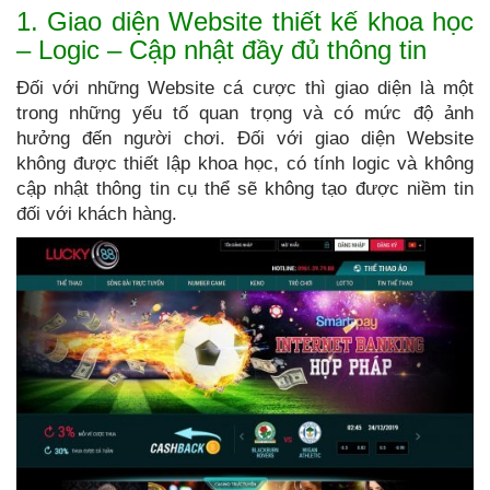
1. Giao diện Website thiết kế khoa học
– Logic – Cập nhật đầy đủ thông tin
Đối với những Website cá cược thì giao diện là một
trong những yếu tố quan trọng và có mức độ ảnh
hưởng đến người chơi. Đối với giao diện Website
không được thiết lập khoa học, có tính logic và không
cập nhật thông tin cụ thể sẽ không tạo được niềm tin
đối với khách hàng.