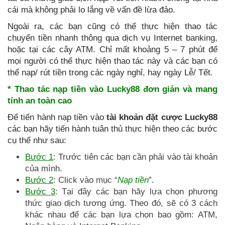
cái mà không phải lo lắng về vấn đề lừa đảo.
Ngoài ra, các bạn cũng có thể thực hiện thao tác
chuyển tiền nhanh thông qua dịch vụ Internet banking,
hoặc tại các cây ATM. Chỉ mất khoảng 5 – 7 phút để
mọi người có thể thực hiện thao tác này và các bạn có
thể nạp/ rút tiền trong các ngày nghỉ, hay ngày Lễ/ Tết.
* Thao tác nạp tiền vào Lucky88 đơn giản và mang
tính an toàn cao
Để tiến hành nạp tiền vào
tài khoản đặt cược Lucky88
các bạn hãy tiến hành tuân thủ thực hiện theo các bước
cụ thể như sau:
Bước 1
: Trước tiên các bạn cần phải vào tài khoản
của mình.
Bước 2
: Click vào mục “
Nạp tiền
”.
Bước 3
: Tại đây các bạn hãy lựa chọn phương
thức giao dịch tương ứng. Theo đó, sẽ có 3 cách
khác nhau để các bạn lựa chọn bao gồm: ATM,