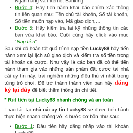
Ngân hàng và Internet Banking.
Bước 4
: Hãy tiến hành khai báo chính xác thông
tin liên quan như: Tên chủ tài khoản, Số tài khoản,
Số tiền muốn nạp vào, Mã giao dịch,…
Bước 5
: Hãy kiểm tra lại kỹ những thông tin các
bạn vừa khai báo. Cuối cùng hãy click vào mục
“
Nạp tiền
”.
Sau khi đã hoàn tất quá trình nạp tiền
Lucky88
hãy tiến
hành xem lại lịch sử giao dịch và kiểm tra số tiền trong
tài khoản cá cược. Như vậy là các bạn đã có thể tiến
hành tham gia vào những sản phẩm đặt cược tại nhà
cái uy tín này, trải nghiệm những điều thú vị nhất trong
đăng
từng trò chơi. Để trở thành thành viên bạn hãy
ký tại đây
để biết thêm thông tin chi tiết.
* Rút tiền tại Lucky88 nhanh chóng và an toàn
Thao tác tại
nhà cái uy tín Lucky88
sẽ được tiến hành
thực hiện nhanh chóng với 4 bước cơ bản như sau:
Bước 1
: Đầu tiên hãy đăng nhập vào tài khoản