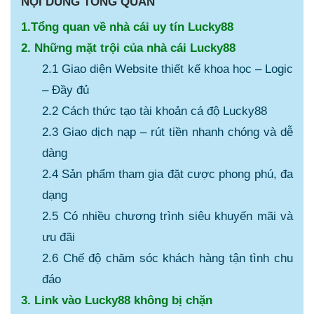
NỘI DUNG TỔNG QUAN
1.Tổng quan về nhà cái uy tín Lucky88
2. Những mặt trội của nhà cái Lucky88
2.1 Giao diện Website thiết kế khoa học – Logic
– Đầy đủ
2.2 Cách thức tạo tài khoản cá độ Lucky88
2.3 Giao dịch nạp – rút tiền nhanh chóng và dễ
dàng
2.4 Sản phẩm tham gia đặt cược phong phú, đa
dạng
2.5 Có nhiều chương trình siêu khuyến mãi và
ưu đãi
2.6 Chế độ chăm sóc khách hàng tận tình chu
đáo
3. Link vào Lucky88 không bị chặn