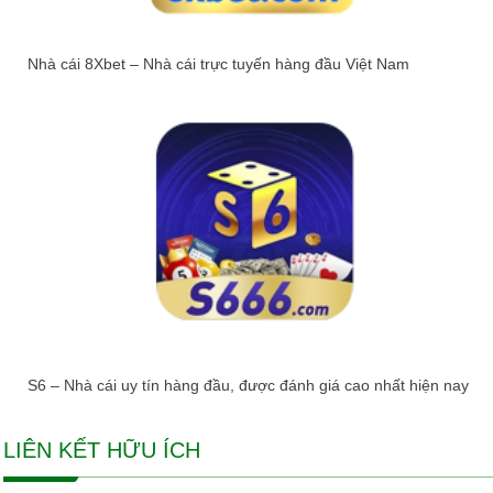
Nhà cái 8Xbet – Nhà cái trực tuyến hàng đầu Việt Nam
S6 – Nhà cái uy tín hàng đầu, được đánh giá cao nhất hiện nay
LIÊN KẾT HỮU ÍCH