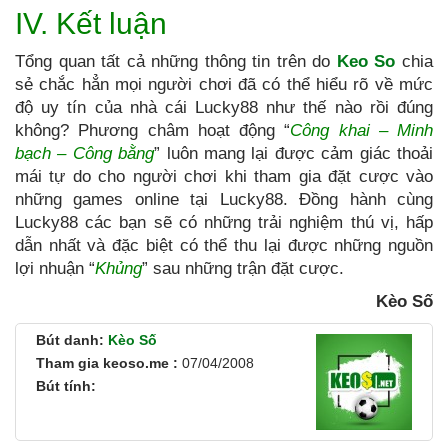
IV. Kết luận
Tổng quan tất cả những thông tin trên do
Keo So
chia
sẻ chắc hẳn mọi người chơi đã có thể hiểu rõ về mức
độ uy tín của nhà cái Lucky88 như thế nào rồi đúng
không? Phương châm hoạt động “
Công khai – Minh
bạch – Công bằng
” luôn mang lại được cảm giác thoải
mái tự do cho người chơi khi tham gia đặt cược vào
những games online tại Lucky88. Đồng hành cùng
Lucky88 các bạn sẽ có những trải nghiệm thú vị, hấp
dẫn nhất và đặc biệt có thể thu lại được những nguồn
lợi nhuận “
Khủng
” sau những trận đặt cược.
Kèo Số
Bút danh:
Kèo Số
Tham gia keoso.me :
07/04/2008
Bút tính: