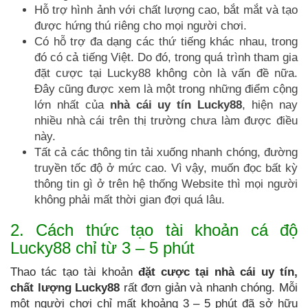
Hỗ trợ hình ảnh với chất lượng cao, bắt mắt và tạo
được hứng thú riêng cho mọi người chơi.
Có hỗ trợ đa dạng các thứ tiếng khác nhau, trong
đó có cả tiếng Việt. Do đó, trong quá trình tham gia
đặt cược tại Lucky88 không còn là vấn đề nữa.
Đây cũng được xem là một trong những điểm cộng
lớn nhất của
nhà cái uy tín Lucky88
, hiện nay
nhiều nhà cái trên thị trường chưa làm được điều
này.
Tất cả các thông tin tải xuống nhanh chóng, đường
truyền tốc độ ở mức cao. Vì vậy, muốn đọc bất kỳ
thông tin gì ở trên hệ thống Website thì mọi người
không phải mất thời gian đợi quá lâu.
2. Cách thức tạo tài khoản cá độ
Lucky88 chỉ từ 3 – 5 phút
Thao tác tạo tài khoản
đặt cược tại nhà cái uy tín,
chất lượng Lucky88
rất đơn giản và nhanh chóng. Mỗi
một người chơi chỉ mất khoảng 3 – 5 phút đã sở hữu