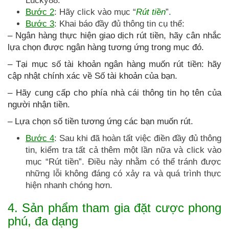
Lucky88.
Bước 2
: Hãy click vào mục “
Rút ti
ền
”.
Bước 3
: Khai báo đầy đủ thông tin cụ thể:
– Ngân hàng thực hiện giao dịch rút tiền, hãy cân nhắc
lựa chọn được ngân hàng tương ứng trong mục đó.
– Tại mục số tài khoản ngân hàng muốn rút tiền: hãy
cập nhật chính xác về Số tài khoản của bạn.
– Hãy cung cấp cho phía nhà cái thông tin họ tên của
người nhận tiền.
– Lựa chọn số tiền tương ứng các bạn muốn rút.
Bước 4
: Sau khi đã hoàn tất việc điền đầy đủ thông
tin, kiểm tra tất cả thêm một lần nữa và click vào
mục “Rút tiền”. Điều này nhằm có thể tránh được
những lỗi không đáng có xảy ra và quá trình thực
hiện nhanh chóng hơn.
4. Sản phẩm tham gia đặt cược phong
phú, đa dạng