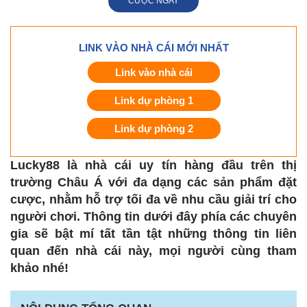
CƯỢC NGAY
LINK VÀO NHÀ CÁI MỚI NHẤT
Link vào nhà cái
Link dự phòng 1
Link dự phòng 2
Lucky88 là nhà cái uy tín hàng đầu trên thị
trường Châu Á với đa dạng các sản phẩm đặt
cược, nhằm hỗ trợ tối đa về nhu cầu giải trí cho
người chơi. Thông tin dưới đây phía các chuyên
gia sẽ bật mí tất tần tật những thông tin liên
quan đến nhà cái này, mọi người cùng tham
khảo nhé!