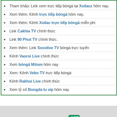
Tham khảo: Link xem trực tiếp bóngá tại
Xoilacz
hôm nay.
Xem thêm: Kênh
trực tiếp bóngá
hôm nay.
Xem thêm: Kênh
Xoilac trực tiếp bóngá
miễn phí
Link
Cakhia TV
chính thức
Link
90 Phut TV
chính thức.
Xem thêm: Link
Socolive TV
bóngá trực tuyến
Kênh
Vaoroi Live
chính thức
Xem
bóngá Mitom
hôm nay
Xem: Kênh
Vebo TV
trực tiếp bóngá
Kênh
Rakhoi Live
chính thức
Xem tỷ số
Bongda lu vip
hôm nay