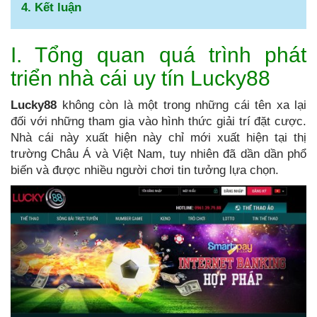
4. Kết luận
I. Tổng quan quá trình phát
triển nhà cái uy tín Lucky88
Lucky88
không còn là một trong những cái tên xa lại
đối với những tham gia vào hình thức giải trí đặt cược.
Nhà cái này xuất hiện này chỉ mới xuất hiện tại thị
trường Châu Á và Việt Nam, tuy nhiên đã dần dần phổ
biến và được nhiều người chơi tin tưởng lựa chọn.