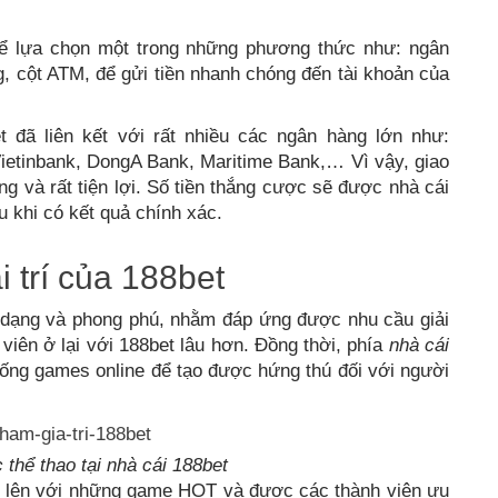
thể lựa chọn một trong những phương thức như: ngân
, cột ATM, để gửi tiền nhanh chóng đến tài khoản của
t đã liên kết với rất nhiều các ngân hàng lớn như:
etinbank, DongA Bank, Maritime Bank,… Vì vậy, giao
ng và rất tiện lợi. Số tiền thắng cược sẽ được nhà cái
u khi có kết quả chính xác.
 trí của 188bet
 dạng và phong phú, nhằm đáp ứng được nhu cầu giải
 viên ở lại với 188bet lâu hơn. Đồng thời, phía
nhà cái
ống games online để tạo được hứng thú đối với người
c thể thao tại nhà cái 188bet
ội lên với những game HOT và được các thành viên ưu