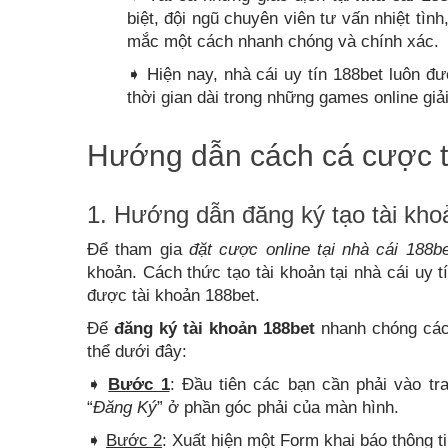
biệt, đội ngũ chuyên viên tư vấn nhiệt tìn
mắc một cách nhanh chóng và chính xác.
➧ Hiện nay, nhà cái uy tín 188bet luôn đư
thời gian dài trong những games online giải 
Hướng dẫn cách cá cược tạ
1. Hướng dẫn đăng ký tạo tài kho
Để tham gia
đặt cược online tại nhà cái 188be
khoản. Cách thức tạo tài khoản tại nhà cái uy t
được tài khoản 188bet.
Để
đăng ký tài khoản 188bet
nhanh chóng các 
thể dưới đây:
➧
Bước 1
: Đầu tiên các bạn cần phải vào tr
“
Đăng Ký
” ở phần góc phải của màn hình.
➧
Bước 2
: Xuất hiện một Form khai báo thông t