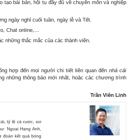
 tạo bài bản, hội tụ đầy đủ về chuyên môn và nghiệp
ững ngày nghỉ cuối tuần, ngày lễ và Tết.
lo, Chat online,…
oặc những thắc mắc của các thành viên.
ổng hợp đến mọi người chi tiết liên quan đến
nhà cái
óng những thông báo mới nhất, hoặc các chương trình
Trần Viên Linh
i, tỷ lệ cá cược, soi
như: Ngoại Hạng Anh,
dự đoán kết quả bóng