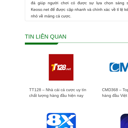
đá giúp người chơi có được sự lựa chọn sáng s
Keoso.net để được cập nhanh và chính xác về tỉ lệ kè
nhỏ về mảng cá cược.
TIN LIÊN QUAN
TT128 – Nhà cái cá cược uy tín
CMD368 – Top 
chất lượng hàng đầu hiện nay
hàng đầu Việt