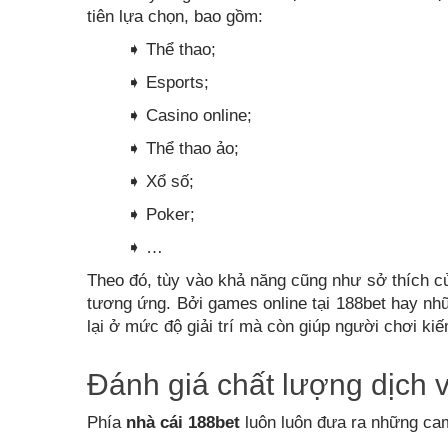
tiên lựa chọn, bao gồm:
➧ Thể thao;
➧ Esports;
➧ Casino online;
➧ Thể thao ảo;
➧ Xổ số;
➧ Poker;
➧ …
Theo đó, tùy vào khả năng cũng như sở thích c
tương ứng. Bởi games online tại 188bet hay nhữ
lại ở mức độ giải trí mà còn giúp người chơi ki
Đánh giá chất lượng dịch 
Phía
nhà cái 188bet
luôn luôn đưa ra những ca