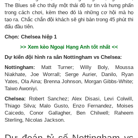
The Blues sẽ cho thấy một thái độ tự tin và hưng phấn
trong cách chơi, kèm theo đó là những cơ hội mà họ
tạo ra. Chắc chắn đội khách sẽ ghi bàn trong 45 phút thi
đấu đầu tiên.
Chọn: Chelsea hiệp 1
>> Xem kèo Ngoại Hạng Anh tốt nhất <<
Dự kiến đội hình ra sân Nottingham vs Chelsea:
Nottingham:
Matt Turner; Willy Boly, Moussa
Niakhate, Joe Worrall; Serge Aurier, Danilo, Ryan
Yates, Ola Aina; Brenna Johnson, Morgan Gibbs-White;
Taiwo Awoniyi.
Chelsea:
Robert Sanchez; Alex Disasi, Levi Colwill,
Thiago Silva; Malo Gusto, Enzo Fernandez, Moises
Caicedo, Conor Gallagher, Ben Chilwell; Raheem
Sterling, Nicolas Jackson.
Dự đoán tỷ số Nottingham vs