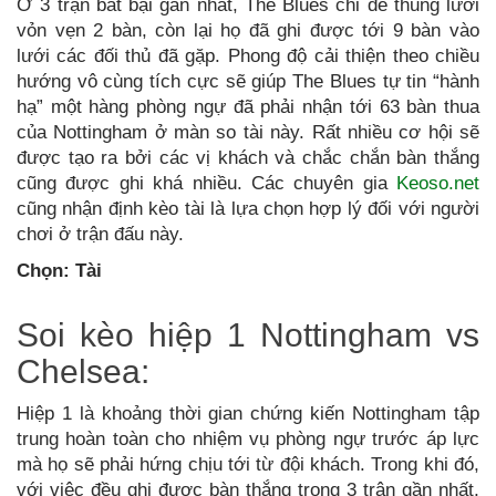
Ở 3 trận bất bại gần nhất, The Blues chỉ để thủng lưới
vỏn vẹn 2 bàn, còn lại họ đã ghi được tới 9 bàn vào
lưới các đối thủ đã gặp. Phong độ cải thiện theo chiều
hướng vô cùng tích cực sẽ giúp The Blues tự tin “hành
hạ” một hàng phòng ngự đã phải nhận tới 63 bàn thua
của Nottingham ở màn so tài này. Rất nhiều cơ hội sẽ
được tạo ra bởi các vị khách và chắc chắn bàn thắng
cũng được ghi khá nhiều. Các chuyên gia
Keoso.net
cũng nhận định kèo tài là lựa chọn hợp lý đối với người
chơi ở trận đấu này.
Chọn: Tài
Soi kèo hiệp 1 Nottingham vs
Chelsea:
Hiệp 1 là khoảng thời gian chứng kiến Nottingham tập
trung hoàn toàn cho nhiệm vụ phòng ngự trước áp lực
mà họ sẽ phải hứng chịu tới từ đội khách. Trong khi đó,
với việc đều ghi được bàn thắng trong 3 trận gần nhất,