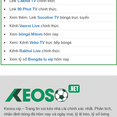
Link
Cakhia TV
chính thức
Link
90 Phut TV
chính thức.
Xem thêm: Link
Socolive TV
bóngá trực tuyến
Kênh
Vaoroi Live
chính thức
Xem
bóngá Mitom
hôm nay
Xem: Kênh
Vebo TV
trực tiếp bóngá
Kênh
Rakhoi Live
chính thức
Xem tỷ số
Bongda lu vip
hôm nay
Keoso.vip – Trang tin soi kèo nhà cái chính xác nhất. Phân tích,
nhận định bóng đá hôm nay và ngày mai, tỷ lệ kèo, tỷ số bóng