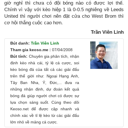
giờ nghỉ thì chưa có đội bóng nào có được lợi thế.
Chính vì vậy với kèo hiệp 1 là 0-0.5 nghiêng về Leeds
United thì người chơi nên đặt cửa cho West Brom thì
cơ hội thắng cuộc cao hơn.
Trần Viên Linh
Bút danh:
Trần Viên Linh
Tham gia keoso.me :
07/04/2008
Bút tính:
Chuyên gia phân tích, nhận
định kèo nhà cái, tỷ lệ cá cược, soi
kèo bóng đá của tất cả các giải đấu
trên thế giới như: Ngoại Hạng Anh,
Tây Ban Nha, Ý, Đức,... đưa ra
những nhận định, dự đoán kết quả
bóng đá giúp người chơi có được sự
lựa chọn sáng suốt. Cùng theo dõi
Keoso.net để được cập nhanh và
chính xác về tỉ lệ kèo từ các giải đấu
lớn nhỏ về mảng cá cược.