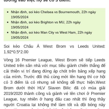
tưởng vào việc họ sẽ có 3 điểm.
Nhận định, soi kèo Chelsea vs Bournemouth, 22h ngày
19/05/2024
Nhận định, soi kèo Brighton vs MU, 22h ngày
19/05/2024
Nhận định, soi kèo Man City vs West Ham, 22h ngày
19/05/2024
Soi kèo Châu Á West Brom vs Leeds United:
1.92*0.5*2.00
Vòng 16 Premier League, West Brom sẽ tiếp Leeds
United trên sân nhà với mục tiêu giành chiến thắng để
cải thiện vị trí đang đứng áp chót trên bảng xếp hạng
của mình. Trước đối thủ cùng mới lên hạng thì cơ hội
có 3 điểm là có nhưng sẽ không dễ thực hiện.West
Brom dưới thời HLV Slaven Bilic đã có mùa giải
2019/2020 thành công và giành vé lên chơi ở Premier
League, tuy nhiên ở hạng đấu cao nhất thì ông thầy
người Croatia lại không thể làm tốt và đội bóng này