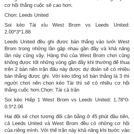
cơ hội thắng cuộc sẽ cao hơn.
Chọn: Leeds United
Soi kèo Tài xỉu West Brom vs Leeds United:
2.00*3*1.88
Leeds United đều ghi được bàn thắng vào lưới West
Brom trong những lần gặp nhau gần đây và khả năng
lần này cũng vậy. Hàng thủ của West Brom chơi cũng
không được tốt những vòng gần đây khi thường để thua
trên 2 bàn nên trận đấu này được dự đoán sẽ có nhiều
bàn thắng được ghi. Với kèo tổng số bàn thắng là 3 thì
người chơi nên chọn kèo Tài thì sẽ có nhiều cơ hội
thắng cuộc hơn.Chọn: Tài cả trận
Soi kèo Hiệp 1 West Brom vs Leeds United: 1.78*0-
0.5*2.06
Hai đội sẽ chơi tương đối cân bằng ở 45 phút đầu tiên,
cả Leeds United và West Brom đều có những cơ hội
của riêng mình. Với thế trận này khả năng khi bước vào