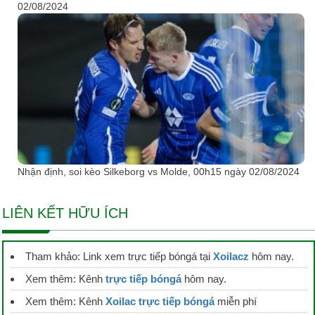
02/08/2024
Nhận định, soi kèo Silkeborg vs Molde, 00h15 ngày 02/08/2024
LIÊN KẾT HỮU ÍCH
Tham khảo: Link xem trực tiếp bóngá tại
Xoilacz
hôm nay.
Xem thêm: Kênh
trực tiếp bóngá
hôm nay.
Xem thêm: Kênh
Xoilac trực tiếp bóngá
miễn phí