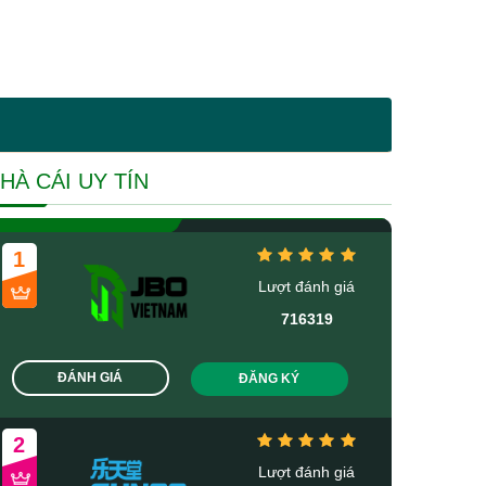
HÀ CÁI UY TÍN
1
Lượt đánh giá
716319
ĐÁNH GIÁ
ĐĂNG KÝ
2
Lượt đánh giá