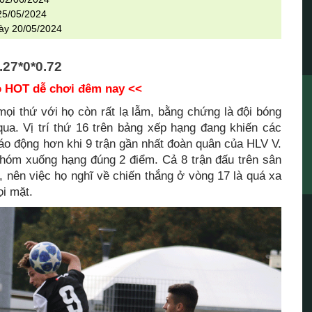
25/05/2024
gày 20/05/2024
.27*0*0.72
o HOT dễ chơi đêm nay <<
mọi thứ với họ còn rất lạ lẫm, bằng chứng là đội bóng
ua. Vị trí thứ 16 trên bảng xếp hạng đang khiến các
áo động hơn khi 9 trận gần nhất đoàn quân của HLV V.
 nhóm xuống hạng đúng 2 điểm. Cả 8 trận đấu trên sân
, nên việc họ nghĩ về chiến thắng ở vòng 17 là quá xa
i mặt.