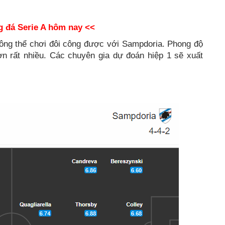
g đá Serie A hôm nay <<
ông thể chơi đôi công được với Sampdoria. Phong độ
ơn rất nhiều. Các chuyên gia dự đoán hiệp 1 sẽ xuất