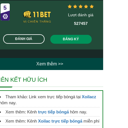
5
Lượt đánh giá
527457
ĐÁNH GIÁ
ĐĂNG KÝ
Xem thêm >>
IÊN KẾT HỮU ÍCH
Tham khảo: Link xem trực tiếp bóngá tại
Xoilacz
hôm nay.
Xem thêm: Kênh
trực tiếp bóngá
hôm nay.
Xem thêm: Kênh
Xoilac trực tiếp bóngá
miễn phí