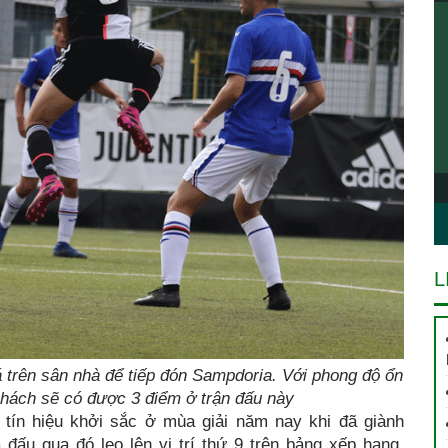
L
 trên sân nhà để tiếp đón Sampdoria. Với phong độ ổn
 khách sẽ có được 3 điểm ở trận đấu này
tín hiệu khởi sắc ở mùa giải năm nay khi đã giành
 đấu qua đó leo lên vị trí thứ 9 trên bảng xếp hạng.