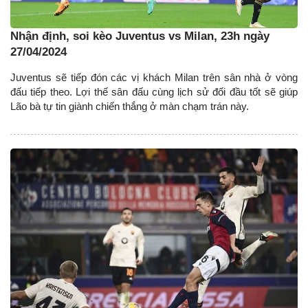
Nhận định, soi kèo Juventus vs Milan, 23h ngày
27/04/2024
Juventus sẽ tiếp đón các vị khách Milan trên sân nhà ở vòng
đấu tiếp theo. Lợi thế sân đấu cùng lịch sử đối đầu tốt sẽ giúp
Lão bà tự tin giành chiến thắng ở màn chạm trán này.