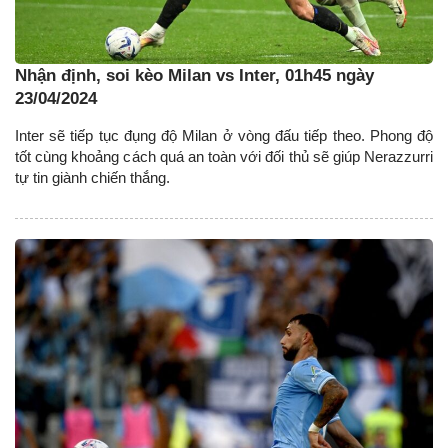
Nhận định, soi kèo Milan vs Inter, 01h45 ngày
23/04/2024
Inter sẽ tiếp tục đụng độ Milan ở vòng đấu tiếp theo. Phong độ
tốt cùng khoảng cách quá an toàn với đối thủ sẽ giúp Nerazzurri
tự tin giành chiến thắng.