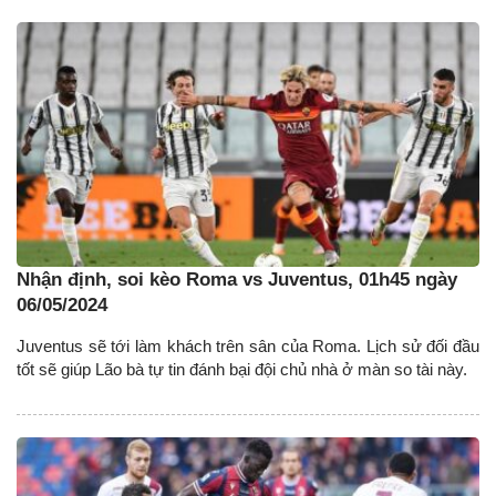
Nhận định, soi kèo Roma vs Juventus, 01h45 ngày
06/05/2024
Juventus sẽ tới làm khách trên sân của Roma. Lịch sử đối đầu
tốt sẽ giúp Lão bà tự tin đánh bại đội chủ nhà ở màn so tài này.