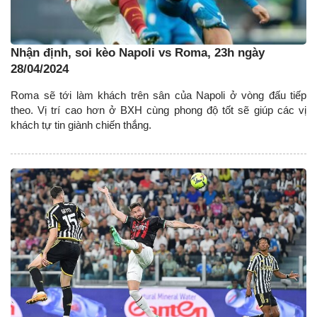
Nhận định, soi kèo Napoli vs Roma, 23h ngày
28/04/2024
Roma sẽ tới làm khách trên sân của Napoli ở vòng đấu tiếp
theo. Vị trí cao hơn ở BXH cùng phong độ tốt sẽ giúp các vị
khách tự tin giành chiến thắng.