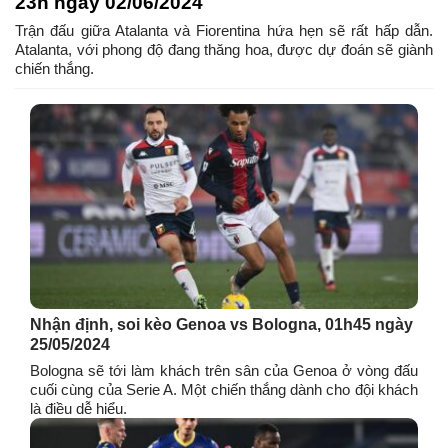
23h ngày 02/06/2024
Trận đấu giữa Atalanta và Fiorentina hứa hẹn sẽ rất hấp dẫn.
Atalanta, với phong độ đang thăng hoa, được dự đoán sẽ giành
chiến thắng.
Nhận định, soi kèo Genoa vs Bologna, 01h45 ngày
25/05/2024
Bologna sẽ tới làm khách trên sân của Genoa ở vòng đấu
cuối cùng của Serie A. Một chiến thắng dành cho đội khách
là điều dễ hiểu.