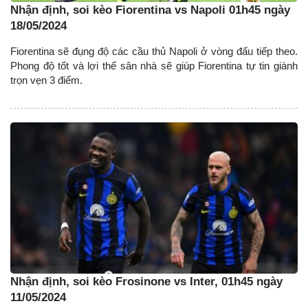
Nhận định, soi kèo Fiorentina vs Napoli 01h45 ngày
18/05/2024
Fiorentina sẽ đụng độ các cầu thủ Napoli ở vòng đấu tiếp theo.
Phong độ tốt và lợi thế sân nhà sẽ giúp Fiorentina tự tin giành
trọn vẹn 3 điểm.
Nhận định, soi kèo Frosinone vs Inter, 01h45 ngày
11/05/2024