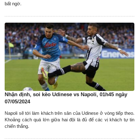
bất ngờ.
Nhận định, soi kèo Udinese vs Napoli, 01h45 ngày
07/05/2024
Napoli sẽ tới làm khách trên sân của Udinese ở vòng tiếp theo.
Khoảng cách quá lớn giữa hai đội là đủ để các vị khách tự tin
chiến thắng.