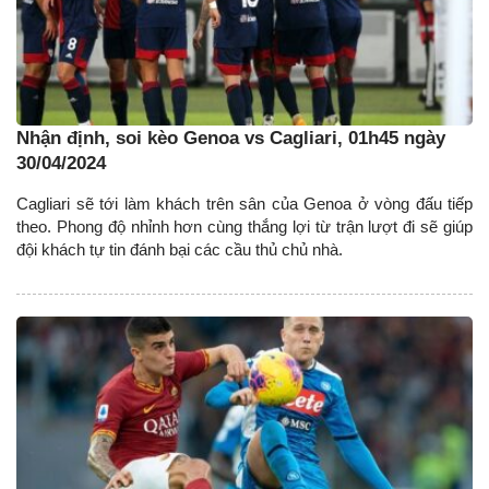
Nhận định, soi kèo Genoa vs Cagliari, 01h45 ngày
30/04/2024
Cagliari sẽ tới làm khách trên sân của Genoa ở vòng đấu tiếp
theo. Phong độ nhỉnh hơn cùng thắng lợi từ trận lượt đi sẽ giúp
đội khách tự tin đánh bại các cầu thủ chủ nhà.