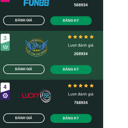
568934
ĐÁNH GIÁ
ĐĂNG KÝ
3
Lượt đánh giá
268934
ĐÁNH GIÁ
ĐĂNG KÝ
4
Lượt đánh giá
768934
ĐÁNH GIÁ
ĐĂNG KÝ