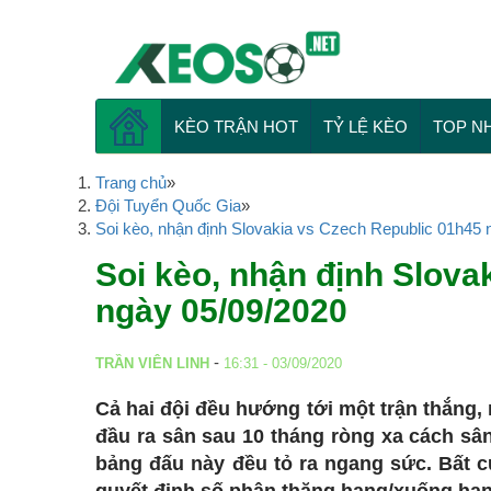
KÈO TRẬN HOT
TỶ LỆ KÈO
TOP NH
Trang chủ
»
Đội Tuyển Quốc Gia
»
Soi kèo, nhận định Slovakia vs Czech Republic 01h45 
Soi kèo, nhận định Slova
ngày 05/09/2020
-
TRẦN VIÊN LINH
16:31 - 03/09/2020
Cả hai đội đều hướng tới một trận thắng,
đầu ra sân sau 10 tháng ròng xa cách sâ
bảng đấu này đều tỏ ra ngang sức. Bất 
quyết định số phận thăng hạng/xuống hạn