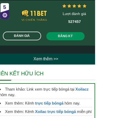
5
Lượt đánh giá
527457
ĐÁNH GIÁ
ĐĂNG KÝ
Xem thêm >>
IÊN KẾT HỮU ÍCH
Tham khảo: Link xem trực tiếp bóngá tại
Xoilacz
hôm nay.
Xem thêm: Kênh
trực tiếp bóngá
hôm nay.
Xem thêm: Kênh
Xoilac trực tiếp bóngá
miễn phí