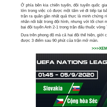
Ở phía bên kia chiến tuyến, đội tuyển quốc gi
lớn trong việc có được một tấm vé đi tiếp tại 
trận ra quân gần nhất quả thực là minh chứng 
nhân nổi bật trong đội hình, nhưng với lối chơ
bại đội tuyển Anh 2-1 trong trận đấu thuộc vòng 
Dựa trên phong độ mà cả hai đội thể hiện, giới
được 3 điểm sau 90 phút của trận mở màn.
>>>XEM