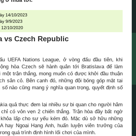
gày 14/10/2023
ày 9/9/2023
y 12/10/2020
a vs Czech Republic
đấu UEFA Nations League, ở vòng đấu đầu tiên, khi
 Cộng hòa Czech sẽ hành quân tới Bratislava để làm
ới một trận thắng, mong muốn có được khởi đầu thuận
ách sân cỏ. Bên cạnh đó, những đội bóng góp mặt tại
 số nào cũng mang ý nghĩa quan trọng, quyết định số
akia quả thực đem lại nhiều sự bi quan cho người hâm
ọ chỉ có vỏn vẹn 2 chiến thắng. Trận hòa đầy bất ngờ
ể khỏa lấp cho sự yếu kém đó. Mặc dù sở hữu những
 A hay Ngoại Hạng Anh, huấn luyện viên trưởng của
rong quá trình định hình lối chơi của mình.