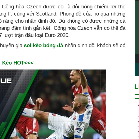
a Cộng hòa Czech được coi là đội bóng chiếm lợi thế
bảng F, cùng với Scotland. Phong độ của họ qua những
rõ ràng cho nhận định đó. Dù không có được những cá
i mang đậm tính gắn kết, Cộng hòa Czech vẫn có thể đả
7 lượt trận đấu loại Euro 2020.
 chuyên gia
soi kèo bóng đá
nhận định đội khách sẽ có
 Kèo HOT<<<
L