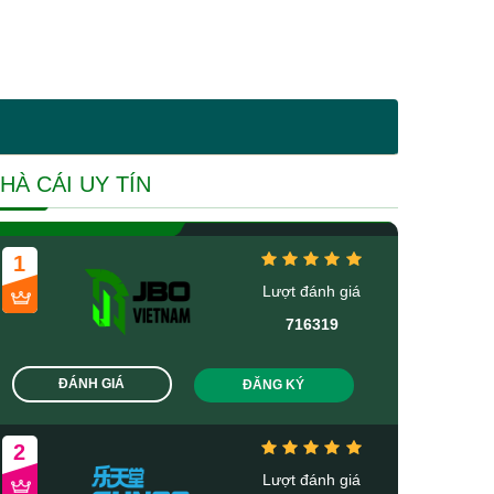
HÀ CÁI UY TÍN
1
Lượt đánh giá
716319
ĐÁNH GIÁ
ĐĂNG KÝ
2
Lượt đánh giá