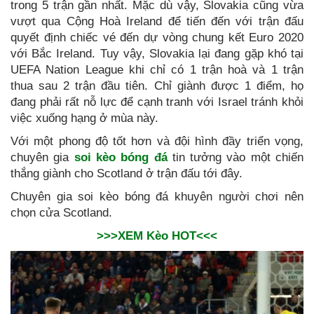
trong 5 trận gần nhất. Mặc dù vậy, Slovakia cũng vừa
vượt qua Cộng Hoà Ireland để tiến đến với trận đấu
quyết định chiếc vé đến dự vòng chung kết Euro 2020
với Bắc Ireland. Tuy vậy, Slovakia lại đang gặp khó tại
UEFA Nation League khi chỉ có 1 trận hoà và 1 trận
thua sau 2 trận đầu tiên. Chỉ giành được 1 điểm, họ
đang phải rất nỗ lực để cạnh tranh với Israel tránh khỏi
việc xuống hạng ở mùa này.
Với một phong độ tốt hơn và đội hình đầy triển vọng,
chuyên gia
soi kèo bóng đá
tin tưởng vào một chiến
thắng giành cho Scotland ở trận đấu tới đây.
Chuyên gia soi kèo bóng đá khuyên người chơi nên
chọn cửa Scotland.
>>>XEM Kèo HOT<<<