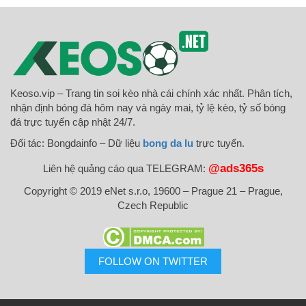
Keoso.vip – Trang tin soi kèo nhà cái chính xác nhất. Phân tích,
nhận định bóng đá hôm nay và ngày mai, tỷ lệ kèo, tỷ số bóng
đá trực tuyến cập nhật 24/7.
Đối tác: Bongdainfo – Dữ liệu
bong da lu
trực tuyến.
@ads365s
Liên hệ quảng cáo qua TELEGRAM:
Copyright © 2019 eNet s.r.o, 19600 – Prague 21 – Prague,
Czech Republic
FOLLOW ON TWITTER