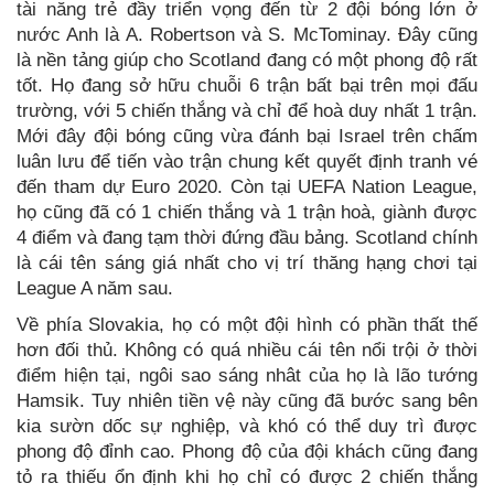
tài năng trẻ đầy triển vọng đến từ 2 đội bóng lớn ở
nước Anh là A. Robertson và S. McTominay. Đây cũng
là nền tảng giúp cho Scotland đang có một phong độ rất
tốt. Họ đang sở hữu chuỗi 6 trận bất bại trên mọi đấu
trường, với 5 chiến thắng và chỉ để hoà duy nhất 1 trận.
Mới đây đội bóng cũng vừa đánh bại Israel trên chấm
luân lưu để tiến vào trận chung kết quyết định tranh vé
đến tham dự Euro 2020. Còn tại UEFA Nation League,
họ cũng đã có 1 chiến thắng và 1 trận hoà, giành được
4 điểm và đang tạm thời đứng đầu bảng. Scotland chính
là cái tên sáng giá nhất cho vị trí thăng hạng chơi tại
League A năm sau.
Về phía Slovakia, họ có một đội hình có phần thất thế
hơn đối thủ. Không có quá nhiều cái tên nổi trội ở thời
điểm hiện tại, ngôi sao sáng nhât của họ là lão tướng
Hamsik. Tuy nhiên tiền vệ này cũng đã bước sang bên
kia sườn dốc sự nghiệp, và khó có thể duy trì được
phong độ đỉnh cao. Phong độ của đội khách cũng đang
tỏ ra thiếu ổn định khi họ chỉ có được 2 chiến thắng