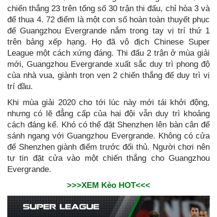
chiến thắng 23 trên tổng số 30 trận thi đấu, chỉ hòa 3 và
để thua 4. 72 điểm là một con số hoàn toàn thuyết phục
để Guangzhou Evergrande nắm trong tay vị trí thứ 1
trên bảng xếp hạng. Họ đã vô địch Chinese Super
League một cách xứng đáng. Thi đấu 2 trận ở mùa giải
mới, Guangzhou Evergrande xuất sắc duy trì phong độ
của nhà vua, giành trọn vẹn 2 chiến thắng để duy trì vị
trí đầu.
Khi mùa giải 2020 cho tới lúc này mới tái khởi động,
nhưng có lẽ đẳng cấp của hai đội vẫn duy trì khoảng
cách đáng kể. Khó có thể đặt Shenzhen lên bàn cân để
sánh ngang với Guangzhou Evergrande. Không có cửa
để Shenzhen giành điểm trước đối thủ. Người chơi nên
tự tin đặt cửa vào một chiến thắng cho Guangzhou
Evergrande.
>>>XEM Kèo HOT<<<