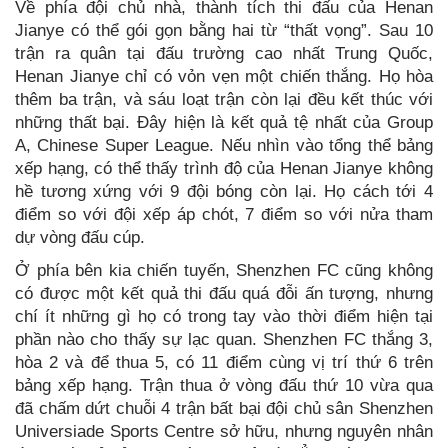
Về phía đội chủ nhà, thành tích thi đấu của Henan
Jianye có thể gói gọn bằng hai từ “thất vọng”. Sau 10
trận ra quân tại đấu trường cao nhất Trung Quốc,
Henan Jianye chỉ có vỏn vẹn một chiến thắng. Họ hòa
thêm ba trận, và sáu loạt trận còn lại đều kết thúc với
những thất bại. Đây hiện là kết quả tệ nhất của Group
A, Chinese Super League. Nếu nhìn vào tổng thể bảng
xếp hạng, có thể thấy trình độ của Henan Jianye không
hề tương xứng với 9 đội bóng còn lại. Họ cách tới 4
điểm so với đội xếp áp chót, 7 điểm so với nửa tham
dự vòng đấu cúp.
Ở phía bên kia chiến tuyến, Shenzhen FC cũng không
có được một kết quả thi đấu quá đỗi ấn tượng, nhưng
chí ít những gì họ có trong tay vào thời điểm hiện tại
phần nào cho thấy sự lạc quan. Shenzhen FC thắng 3,
hòa 2 và để thua 5, có 11 điểm cùng vị trí thứ 6 trên
bảng xếp hạng. Trận thua ở vòng đấu thứ 10 vừa qua
đã chấm dứt chuỗi 4 trận bất bại đội chủ sân Shenzhen
Universiade Sports Centre sở hữu, nhưng nguyên nhân