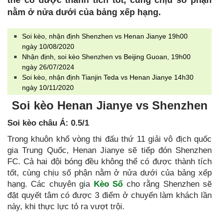
thể có được thành tích tốt, cùng chịu số phận
nằm ở nửa dưới của bảng xếp hạng.
Soi kèo, nhận định Shenzhen vs Henan Jianye 19h00
ngày 10/08/2020
Nhận định, soi kèo Shenzhen vs Beijing Guoan, 19h00
ngày 26/07/2024
Soi kèo, nhận định Tianjin Teda vs Henan Jianye 14h30
ngày 10/11/2020
Soi kèo Henan Jianye vs Shenzhen
Soi kèo châu Á:
0.5/1
Trong khuôn khổ vòng thi đấu thứ 11 giải vô địch quốc
gia Trung Quốc, Henan Jianye sẽ tiếp đón Shenzhen
FC. Cả hai đội bóng đều không thể có được thành tích
tốt, cùng chịu số phận nằm ở nửa dưới của bảng xếp
hạng. Các chuyên gia
Kèo Số
cho rằng Shenzhen sẽ
đặt quyết tâm có được 3 điểm ở chuyến làm khách lần
này, khi thực lực tỏ ra vượt trội.