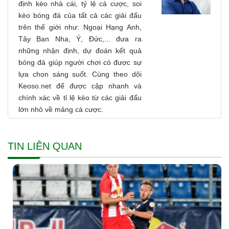
định kèo nhà cái, tỷ lệ cá cược, soi
kèo bóng đá của tất cả các giải đấu
trên thế giới như: Ngoại Hạng Anh,
Tây Ban Nha, Ý, Đức,... đưa ra
những nhận định, dự đoán kết quả
bóng đá giúp người chơi có được sự
lựa chọn sáng suốt. Cùng theo dõi
Keoso.net để được cập nhanh và
chính xác về tỉ lệ kèo từ các giải đấu
lớn nhỏ về mảng cá cược.
TIN LIÊN QUAN