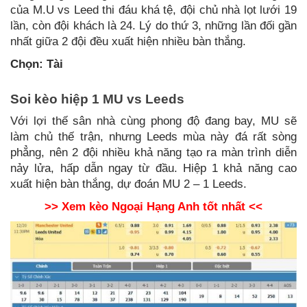
của M.U vs Leed thi đáu khá tệ, đội chủ nhà lọt lưới 19
lần, còn đội khách là 24. Lý do thứ 3, những lần đối gần
nhất giữa 2 đội đều xuất hiện nhiều bàn thắng.
Chọn: Tài
Soi kèo hiệp 1 MU vs Leeds
Với lợi thế sân nhà cùng phong độ đang bay, MU sẽ
làm chủ thế trận, nhưng Leeds mùa này đá rất sòng
phẳng, nên 2 đội nhiều khả năng tạo ra màn trình diễn
nảy lửa, hấp dẫn ngay từ đầu. Hiệp 1 khả năng cao
xuất hiện bàn thắng, dự đoán MU 2 – 1 Leeds.
>> Xem kèo Ngoại Hạng Anh tốt nhất <<