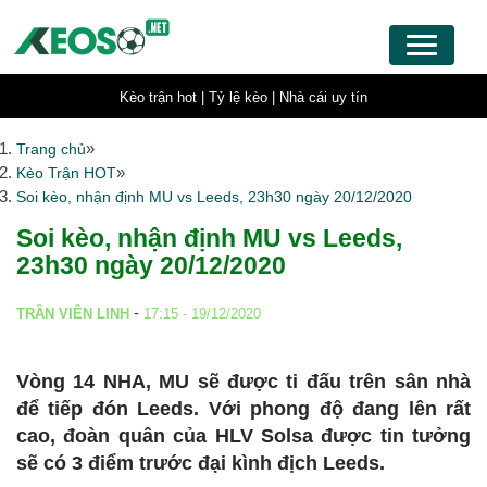
Kèo trận hot |
Tỷ lệ kèo |
Nhà cái uy tín
»
Trang chủ
»
Kèo Trận HOT
Soi kèo, nhận định MU vs Leeds, 23h30 ngày 20/12/2020
Soi kèo, nhận định MU vs Leeds,
23h30 ngày 20/12/2020
-
TRẦN VIÊN LINH
17:15 - 19/12/2020
Vòng 14 NHA, MU sẽ được ti đấu trên sân nhà
để tiếp đón Leeds. Với phong độ đang lên rất
cao, đoàn quân của HLV Solsa được tin tưởng
sẽ có 3 điểm trước đại kình địch Leeds.