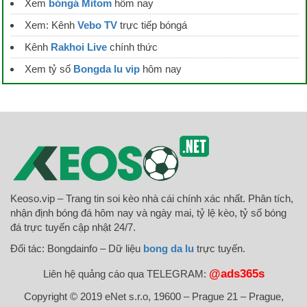
Xem
bóngá Mitom
hôm nay
Xem: Kênh
Vebo TV
trực tiếp bóngá
Kênh
Rakhoi Live
chính thức
Xem tỷ số
Bongda lu vip
hôm nay
Keoso.vip – Trang tin soi kèo nhà cái chính xác nhất. Phân tích,
nhận định bóng đá hôm nay và ngày mai, tỷ lệ kèo, tỷ số bóng
đá trực tuyến cập nhật 24/7.
Đối tác: Bongdainfo – Dữ liệu
bong da lu
trực tuyến.
@ads365s
Liên hệ quảng cáo qua TELEGRAM:
Copyright © 2019 eNet s.r.o, 19600 – Prague 21 – Prague,