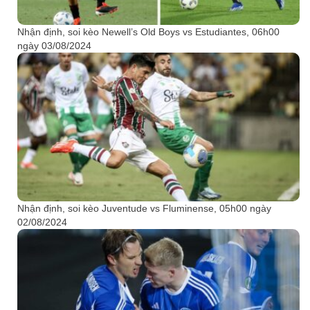
Nhận định, soi kèo Newell’s Old Boys vs Estudiantes, 06h00
ngày 03/08/2024
Nhận định, soi kèo Juventude vs Fluminense, 05h00 ngày
02/08/2024