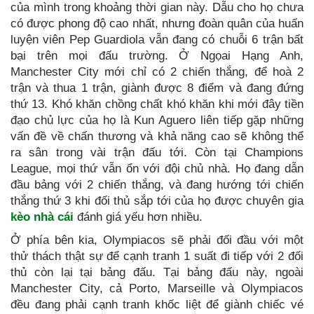
của mình trong khoảng thời gian này. Dẫu cho họ chưa
có được phong độ cao nhất, nhưng đoàn quân của huấn
luyện viên Pep Guardiola vẫn đang có chuỗi 6 trận bất
bại trên mọi đấu trường. Ở Ngọai Hạng Anh,
Manchester City mới chỉ có 2 chiến thắng, để hoà 2
trận và thua 1 trận, giành được 8 điểm và đang đứng
thứ 13. Khó khăn chồng chất khó khăn khi mới đây tiền
đạo chủ lực của họ là Kun Aguero liên tiếp gặp những
vấn đề về chấn thương và khả năng cao sẽ không thể
ra sân trong vài trận đấu tới. Còn tại Champions
League, mọi thứ vẫn ổn với đội chủ nhà. Họ đang dẫn
đầu bảng với 2 chiến thắng, và đang hướng tới chiến
thắng thứ 3 khi đối thủ sắp tới của họ được chuyên gia
kèo nhà cái
đánh giá yếu hơn nhiều.
Ở phía bên kia, Olympiacos sẽ phải đối đầu với một
thử thách thật sự để cạnh tranh 1 suất đi tiếp với 2 đối
thủ còn lại tại bảng đấu. Tại bảng đấu này, ngoài
Manchester City, cả Porto, Marseille và Olympiacos
đều đang phải cạnh tranh khốc liệt để giành chiếc vé