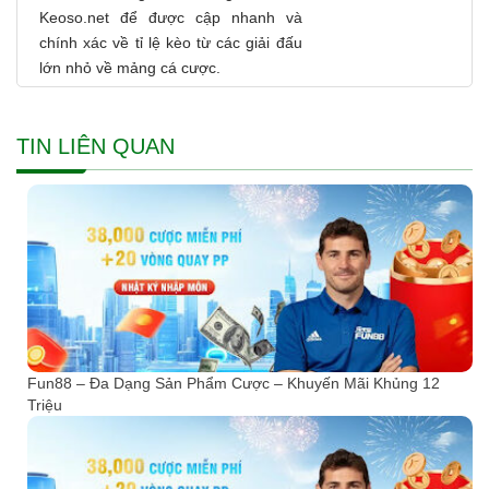
Keoso.net để được cập nhanh và
chính xác về tỉ lệ kèo từ các giải đấu
lớn nhỏ về mảng cá cược.
TIN LIÊN QUAN
Fun88 – Đa Dạng Sản Phẩm Cược – Khuyến Mãi Khủng 12
Triệu