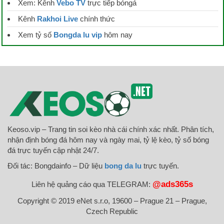
Xem: Kênh
Vebo TV
trực tiếp bóngá
Kênh
Rakhoi Live
chính thức
Xem tỷ số
Bongda lu vip
hôm nay
Keoso.vip – Trang tin soi kèo nhà cái chính xác nhất. Phân tích,
nhận định bóng đá hôm nay và ngày mai, tỷ lệ kèo, tỷ số bóng
đá trực tuyến cập nhật 24/7.
Đối tác: Bongdainfo – Dữ liệu
bong da lu
trực tuyến.
@ads365s
Liên hệ quảng cáo qua TELEGRAM:
Copyright © 2019 eNet s.r.o, 19600 – Prague 21 – Prague,
Czech Republic