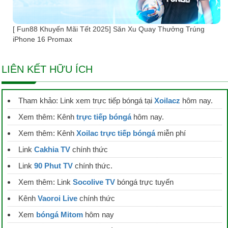
[ Fun88 Khuyến Mãi Tết 2025] Săn Xu Quay Thưởng Trúng
iPhone 16 Promax
LIÊN KẾT HỮU ÍCH
Tham khảo: Link xem trực tiếp bóngá tại
Xoilacz
hôm nay.
Xem thêm: Kênh
trực tiếp bóngá
hôm nay.
Xem thêm: Kênh
Xoilac trực tiếp bóngá
miễn phí
Link
Cakhia TV
chính thức
Link
90 Phut TV
chính thức.
Xem thêm: Link
Socolive TV
bóngá trực tuyến
Kênh
Vaoroi Live
chính thức
Xem
bóngá Mitom
hôm nay