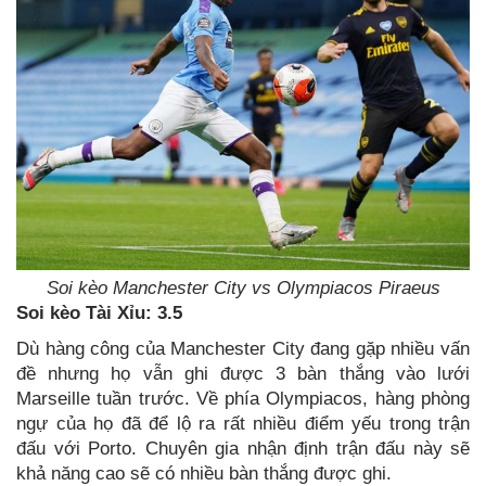
Soi kèo Manchester City vs Olympiacos Piraeus
Soi kèo Tài Xỉu:
3.5
Dù hàng công của Manchester City đang gặp nhiều vấn
đề nhưng họ vẫn ghi được 3 bàn thắng vào lưới
Marseille tuần trước. Về phía Olympiacos, hàng phòng
ngự của họ đã để lộ ra rất nhiều điểm yếu trong trận
đấu với Porto. Chuyên gia nhận định trận đấu này sẽ
khả năng cao sẽ có nhiều bàn thắng được ghi.