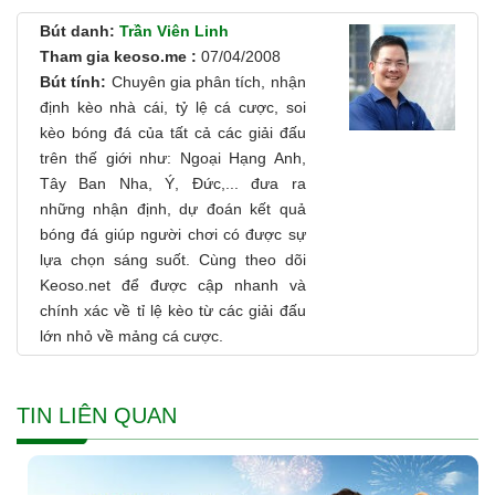
Bút danh:
Trần Viên Linh
Tham gia keoso.me :
07/04/2008
Bút tính:
Chuyên gia phân tích, nhận
định kèo nhà cái, tỷ lệ cá cược, soi
kèo bóng đá của tất cả các giải đấu
trên thế giới như: Ngoại Hạng Anh,
Tây Ban Nha, Ý, Đức,... đưa ra
những nhận định, dự đoán kết quả
bóng đá giúp người chơi có được sự
lựa chọn sáng suốt. Cùng theo dõi
Keoso.net để được cập nhanh và
chính xác về tỉ lệ kèo từ các giải đấu
lớn nhỏ về mảng cá cược.
TIN LIÊN QUAN