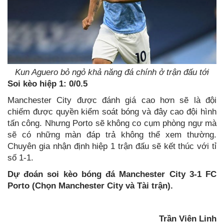
Kun Aguero bỏ ngỏ khả năng đá chính ở trận đấu tới
Soi kèo hiệp 1:
0/0.5
Manchester City được đánh giá cao hơn sẽ là đội
chiếm được quyền kiểm soát bóng và đây cao đội hình
tấn công. Nhưng Porto sẽ không co cụm phòng ngự mà
sẽ có những màn đáp trả không thể xem thường.
Chuyên gia nhận định hiệp 1 trận đấu sẽ kết thúc với tỉ
số 1-1.
Dự đoán soi kèo bóng đá Manchester City
3-1
FC
Porto
(Chọn Manchester
City
và
Tài
trận).
Trần Viên Linh