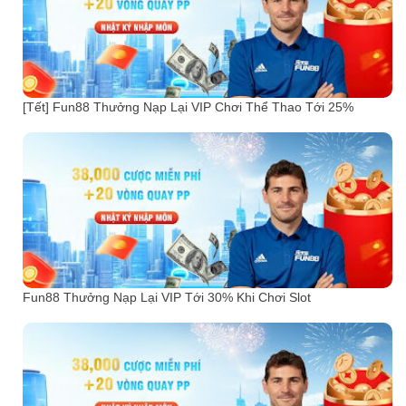
[Tết] Fun88 Thưởng Nạp Lại VIP Chơi Thể Thao Tới 25%
Fun88 Thưởng Nạp Lại VIP Tới 30% Khi Chơi Slot