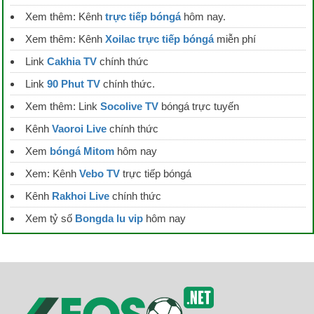
Xem thêm: Kênh
trực tiếp bóngá
hôm nay.
Xem thêm: Kênh
Xoilac trực tiếp bóngá
miễn phí
Link
Cakhia TV
chính thức
Link
90 Phut TV
chính thức.
Xem thêm: Link
Socolive TV
bóngá trực tuyến
Kênh
Vaoroi Live
chính thức
Xem
bóngá Mitom
hôm nay
Xem: Kênh
Vebo TV
trực tiếp bóngá
Kênh
Rakhoi Live
chính thức
Xem tỷ số
Bongda lu vip
hôm nay