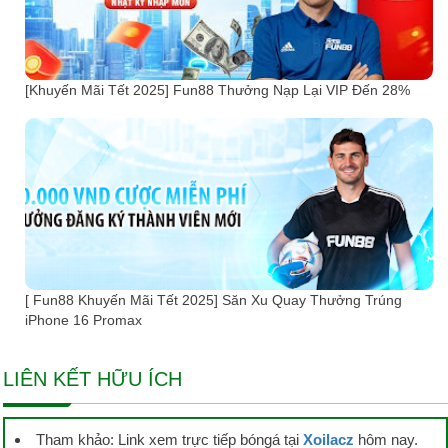
[Khuyến Mãi Tết 2025] Fun88 Thưởng Nạp Lại VIP Đến 28%
[ Fun88 Khuyến Mãi Tết 2025] Săn Xu Quay Thưởng Trúng
iPhone 16 Promax
LIÊN KẾT HỮU ÍCH
Tham khảo: Link xem trực tiếp bóngá tại
Xoilacz
hôm nay.