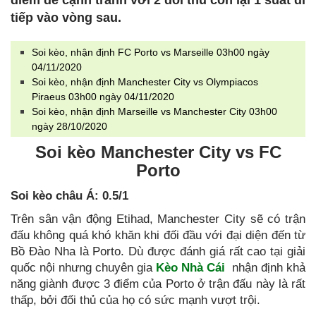
điểm để cạnh tranh với 2 đối thủ còn lại 1 suất đi
tiếp vào vòng sau.
Soi kèo, nhận định FC Porto vs Marseille 03h00 ngày
04/11/2020
Soi kèo, nhận định Manchester City vs Olympiacos
Piraeus 03h00 ngày 04/11/2020
Soi kèo, nhận định Marseille vs Manchester City 03h00
ngày 28/10/2020
Soi kèo
Manchester City vs FC
Porto
Soi kèo châu Á:
0.5/1
Trên sân vận động Etihad, Manchester City sẽ có trận
đấu không quá khó khăn khi đối đầu với đại diện đến từ
Bồ Đào Nha là Porto. Dù được đánh giá rất cao tại giải
quốc nội nhưng chuyên gia
Kèo Nhà Cái
nhận định khả
năng giành được 3 điểm của Porto ở trận đấu này là rất
thấp, bởi đối thủ của họ có sức mạnh vượt trội.