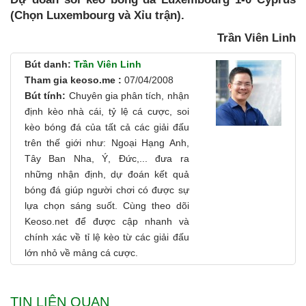
(Chọn Luxembourg
và
Xỉu
trận).
Trần Viên Linh
Bút danh:
Trần Viên Linh
Tham gia keoso.me :
07/04/2008
Bút tính:
Chuyên gia phân tích, nhận
định kèo nhà cái, tỷ lệ cá cược, soi
kèo bóng đá của tất cả các giải đấu
trên thế giới như: Ngoại Hạng Anh,
Tây Ban Nha, Ý, Đức,... đưa ra
những nhận định, dự đoán kết quả
bóng đá giúp người chơi có được sự
lựa chọn sáng suốt. Cùng theo dõi
Keoso.net để được cập nhanh và
chính xác về tỉ lệ kèo từ các giải đấu
lớn nhỏ về mảng cá cược.
TIN LIÊN QUAN