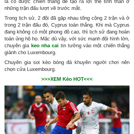
là có được chiến thắng để tạo ra lợi thế tinh thần ở
những trận đấu lượt về trước mắt.
Trong lịch sử, 2 đội đã gặp nhau tổng cộng 2 trận và ở
trong 2 trận đấu đó, Cyprus toàn thắng. Khi mà Cyprus
đang không có một phong độ cao, thì lịch sử đang hoàn
toàn ủng hộ họ. Mặc dù vậy, với sức mạnh đội hình lớn,
chuyên gia
keo nha cai
tin tưởng vào một chiến thắng
giành cho Luxembourg.
Chuyên gia soi kèo bóng đá khuyên người chơi nên
chọn cửa Luxembourg.
>>>XEM Kèo HOT<<<