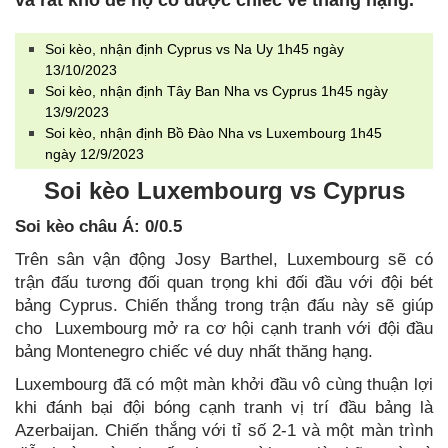
và rất khó để họ có được chiếc vé thăng hạng.
Soi kèo, nhận định Cyprus vs Na Uy 1h45 ngày
13/10/2023
Soi kèo, nhận định Tây Ban Nha vs Cyprus 1h45 ngày
13/9/2023
Soi kèo, nhận định Bồ Đào Nha vs Luxembourg 1h45
ngày 12/9/2023
Soi kèo
Luxembourg
vs
Cyprus
Soi kèo châu Á:
0/0.5
Trên sân vận động Josy Barthel, Luxembourg sẽ có
trận đấu tương đối quan trọng khi đối đầu với đội bét
bảng Cyprus. Chiến thắng trong trận đấu này sẽ giúp
cho Luxembourg mở ra cơ hội cạnh tranh với đội đầu
bảng Montenegro chiếc vé duy nhất thăng hạng.
Luxembourg đã có một màn khởi đầu vô cùng thuận lợi
khi đánh bại đội bóng cạnh tranh vị trí đầu bảng là
Azerbaijan. Chiến thắng với tỉ số 2-1 và một màn trình