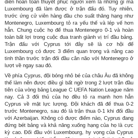
diễn hoàn toàn thuyết phục người xem là những gì mà
Luxembourg đã làm được ở trận đấu đó. Tuy nhiên,
trước ứng cử viên hàng đầu cho suất thăng hạng như
Montenegro, Luxembourg tỏ ra yếu thế và lép vế hơn
hẳn. Chung cuộc họ để thua Montenegro 0-1 và hoàn
toàn bất lợi trong cuộc đua tranh giành vị trí đầu bảng.
Trận đấu với Cyprus tới đây sẽ là cơ hội để
Luxembourg có được 3 điểm quan trọng và nâng cao
tinh thần trước trận đối đầu cân não với Montenegro ở
lượt về ngay sau đó.
Về phía Cyprus, đội bóng nhỏ bé của châu Âu đã không
thể làm nên được điều gì bất ngờ trong 2 lượt trận đầu
tiên của vòng bảng League C UEFA Nation League năm
nay. Cả 3 đối thủ của họ đều tỏ ra mạnh hơn hẳn
Cyprus về mặt lực lượng. Đội khách đã để thua 0-2
trước Montenegro, sau đó là trận thua 0-1 khi đối đầu
với Azerbaijan. Không có được điểm nào, Cyprus đang
đứng bét bảng và khả năng xuống hạng của họ là cực
kỳ cao. Đối đầu với Luxembourg, hy vọng của Cyprus