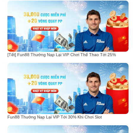
[Tết] Fun88 Thưởng Nạp Lại VIP Chơi Thể Thao Tới 25%
Fun88 Thưởng Nạp Lại VIP Tới 30% Khi Chơi Slot