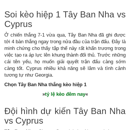
Soi kèo hiệp 1 Tây Ban Nha vs
Cyprus
Ở chiến thắng 7-1 vừa qua, Tây Ban Nha đã ghi được
tới 4 bàn thắng ngay trong nửa đầu của trận đấu. Đây là
minh chứng cho thấy tập thể này rất khẩn trương trong
việc tạo ra áp lực lên khung thành đối thủ. Trước những
cái tên yếu, họ muốn giải quyết trận đấu càng sớm
càng tốt. Cyprus nhiều khả năng sẽ lâm và tình cảnh
tương tự như Georgia.
Chọn Tây Ban Nha thắng kèo hiệp 1
»
tỷ lệ kèo đêm nay
«
Đội hình dự kiến Tây Ban Nha
vs Cyprus