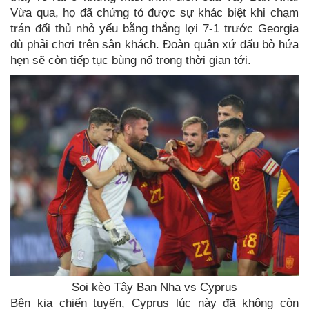
Vừa qua, họ đã chứng tỏ được sự khác biệt khi chạm
trán đối thủ nhỏ yếu bằng thắng lợi 7-1 trước Georgia
dù phải chơi trên sân khách. Đoàn quân xứ đấu bò hứa
hẹn sẽ còn tiếp tục bùng nổ trong thời gian tới.
Soi kèo Tây Ban Nha vs Cyprus
Bên kia chiến tuyến, Cyprus lúc này đã không còn