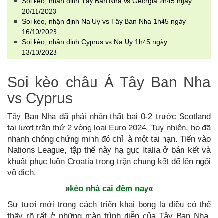
Soi kèo, nhận định Tây Ban Nha vs Georgia 2h45 ngày
20/11/2023
Soi kèo, nhận định Na Uy vs Tây Ban Nha 1h45 ngày
16/10/2023
Soi kèo, nhận định Cyprus vs Na Uy 1h45 ngày
13/10/2023
Soi kèo châu Á Tây Ban Nha
vs Cyprus
Tây Ban Nha đã phải nhận thất bại 0-2 trước Scotland
tại lượt trận thứ 2 vòng loại Euro 2024. Tuy nhiên, họ đã
nhanh chóng chứng minh đó chỉ là một tai nạn. Tiến vào
Nations League, tập thể này hạ gục Italia ở bán kết và
khuất phục luôn Croatia trong trận chung kết để lên ngôi
vô địch.
»
kèo nhà cái đêm nay
«
Sự tươi mới trong cách triển khai bóng là điều có thể
thấy rõ rất ở những màn trình diễn của Tây Ban Nha.