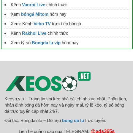
Kênh
Vaoroi Live
chính thức
Xem
bóngá Mitom
hôm nay
Xem: Kênh
Vebo TV
trực tiếp bóngá
Kênh
Rakhoi Live
chính thức
Xem tỷ số
Bongda lu vip
hôm nay
Keoso.vip – Trang tin soi kèo nhà cái chính xác nhất. Phân tích,
nhận định bóng đá hôm nay và ngày mai, tỷ lệ kèo, tỷ số bóng
đá trực tuyến cập nhật 24/7.
Đối tác: Bongdainfo – Dữ liệu
bong da lu
trực tuyến.
@ads365s
Liên hệ quảng cáo qua TELEGRAM: