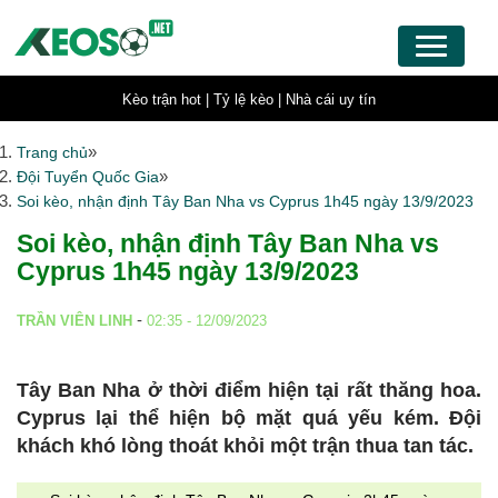
Kèo trận hot |
Tỷ lệ kèo |
Nhà cái uy tín
»
Trang chủ
»
Đội Tuyển Quốc Gia
Soi kèo, nhận định Tây Ban Nha vs Cyprus 1h45 ngày 13/9/2023
Soi kèo, nhận định Tây Ban Nha vs
Cyprus 1h45 ngày 13/9/2023
-
TRẦN VIÊN LINH
02:35 - 12/09/2023
Tây Ban Nha ở thời điểm hiện tại rất thăng hoa.
Cyprus lại thể hiện bộ mặt quá yếu kém. Đội
khách khó lòng thoát khỏi một trận thua tan tác.