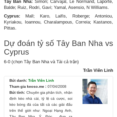
Tây Ban Nha:
Simon; Carvajal, Le Normand, Laporte,
Balde; Ruiz, Rodri, Gavi; Yamal, Asensio, N Williams.
Cyprus:
Mall; Karo, Laifis, Roberge; Antoniou,
Kyriakou, Ioannou, Charalampous, Correia; Kastanos,
Pittas.
Dự đoán tỷ số Tây Ban Nha vs
Cyprus
6-0 (chọn Tây Ban Nha và Tài cả trận)
Trần Viên Linh
Bút danh:
Trần Viên Linh
Tham gia keoso.me :
07/04/2008
Bút tính:
Chuyên gia phân tích, nhận
định kèo nhà cái, tỷ lệ cá cược, soi
kèo bóng đá của tất cả các giải đấu
trên thế giới như: Ngoại Hạng Anh,
Tây Ban Nha, Ý, Đức,... đưa ra