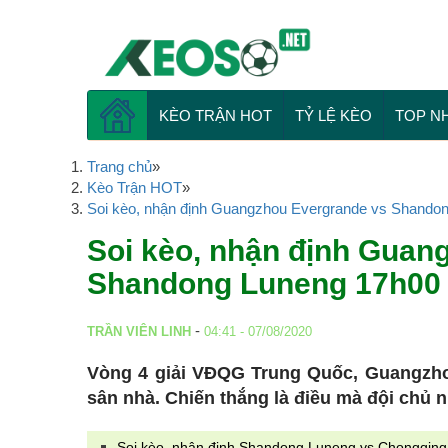
KÈO TRẬN HOT
TỶ LỆ KÈO
TOP NH
Trang chủ
»
Kèo Trận HOT
»
Soi kèo, nhận định Guangzhou Evergrande vs Shando
Soi kèo, nhận định Guan
Shandong Luneng 17h00 
-
TRẦN VIÊN LINH
04:41 - 07/08/2020
Vòng 4 giải VĐQG Trung Quốc, Guangzho
sân nhà. Chiến thắng là điều mà đội chủ n
Soi kèo, nhận định Shandong Luneng vs Chongqing