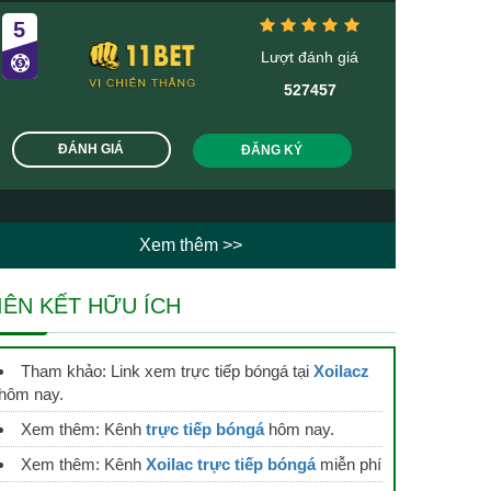
5
Lượt đánh giá
527457
ĐÁNH GIÁ
ĐĂNG KÝ
Xem thêm >>
IÊN KẾT HỮU ÍCH
Tham khảo: Link xem trực tiếp bóngá tại
Xoilacz
hôm nay.
Xem thêm: Kênh
trực tiếp bóngá
hôm nay.
Xem thêm: Kênh
Xoilac trực tiếp bóngá
miễn phí