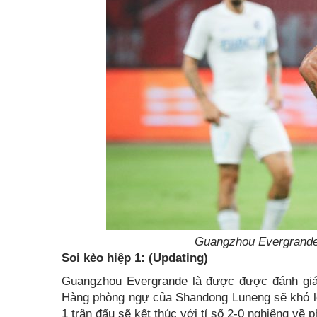
Guangzhou Evergrande
Soi kèo hiệp 1:
(Updating)
Guangzhou Evergrande là được được đánh giá 
Hàng phòng ngự của Shandong Luneng sẽ khó lòn
1 trận đấu sẽ kết thúc với tỉ số 2-0 nghiêng v