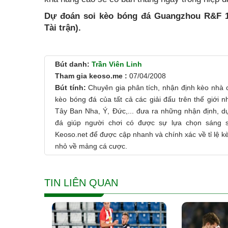
Dự đoán soi kèo bóng đá Guangzhou R&F 
Tài
trận).
Bút danh:
Trần Viên Linh
Tham gia keoso.me :
07/04/2008
Bút tính:
Chuyên gia phân tích, nhận định kèo nhà cá
kèo bóng đá của tất cả các giải đấu trên thế giới 
Tây Ban Nha, Ý, Đức,... đưa ra những nhận định, 
đá giúp người chơi có được sự lựa chọn sáng s
Keoso.net để được cập nhanh và chính xác về tỉ lệ kè
nhỏ về mảng cá cược.
TIN LIÊN QUAN