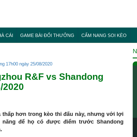
À CÁI
GAME BÀI ĐỔI THƯỞNG
CẨM NANG SOI KÈO
N
ng 17h00 ngày 25/08/2020
ngzhou R&F vs Shandong
/2020
thấp hơn trong kèo thi đấu này, nhưng với lợi
hả năng để họ có được điểm trước Shandong
.