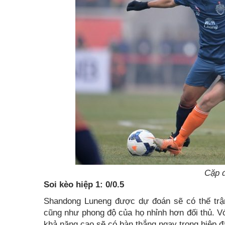
Cặp 
Soi kèo hiệp 1:
0/0.5
Shandong Luneng được dự đoán sẽ có thế trận
cũng như phong độ của họ nhỉnh hơn đối thủ. 
khả năng cao sẽ có bàn thắng ngay trong hiệp đấ