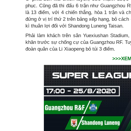
phục. Cũng đã thi đấu 6 trận như Guangzhou 
là 13 điểm, với 4 chiến thắng, hòa 1 trận và ch
đứng ở vị trí thứ 2 trên bảng xếp hạng, bỏ cách
kì thuân lợi đối với Shandong Luneng Taisan.
Phải làm khách trên sân Yuexiushan Stadium,
khăn trước sự chống cự của Guangzhou RF. Tuy 
đoàn quân của Li Xiaopeng bỏ túi 3 điểm.
>>>XEM