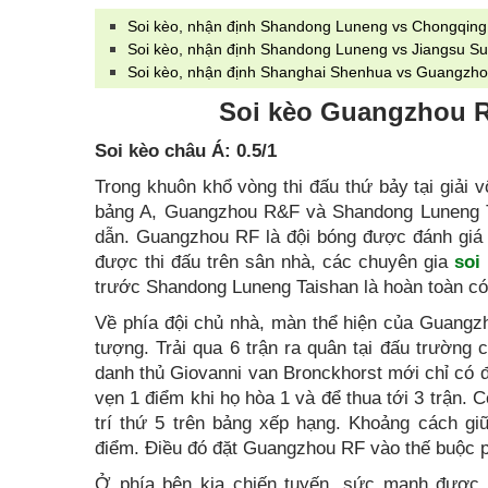
Soi kèo, nhận định Shandong Luneng vs Chongqing
Soi kèo, nhận định Shandong Luneng vs Jiangsu S
Soi kèo, nhận định Shanghai Shenhua vs Guangzh
Soi kèo Guangzhou 
Soi kèo châu Á:
0.5/1
Trong khuôn khổ vòng thi đấu thứ bảy tại giải
bảng A, Guangzhou R&F và Shandong Luneng T
dẫn. Guangzhou RF là đội bóng được đánh giá t
được thi đấu trên sân nhà, các chuyên gia
soi
trước Shandong Luneng Taishan là hoàn toàn có 
Về phía đội chủ nhà, màn thể hiện của Guangzh
tượng. Trải qua 6 trận ra quân tại đấu trường
danh thủ Giovanni van Bronckhorst mới chỉ có đ
vẹn 1 điểm khi họ hòa 1 và để thua tới 3 trận.
trí thứ 5 trên bảng xếp hạng. Khoảng cách 
điểm. Điều đó đặt Guangzhou RF vào thế buộc ph
Ở phía bên kia chiến tuyến, sức mạnh được S