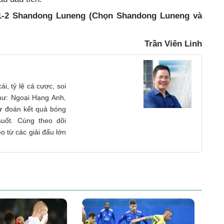
1-2 Shandong Luneng
(Chọn Shandong Luneng và
Trần Viên Linh
i, tỷ lệ cá cược, soi
như: Ngoại Hạng Anh,
dự đoán kết quả bóng
uốt. Cùng theo dõi
o từ các giải đấu lớn