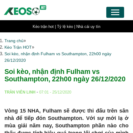
Kèo trận hot |
Tỷ lệ kèo |
Nhà cái uy tín
»
Trang chủ
»
Kèo Trận HOT
Soi kèo, nhận định Fulham vs Southampton, 22h00 ngày
26/12/2020
Soi kèo, nhận định Fulham vs
Southampton, 22h00 ngày 26/12/2020
-
TRẦN VIÊN LINH
07:01 - 25/12/2020
Vòng 15 NHA, Fulham sẽ được thi đấu trên sân
nhà để tiếp đón Southampton. Với sự mới lạ ở
mùa giải năm nay, Southampton phần nào cho