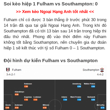
Soi kèo hiệp 1 Fulham vs Southampton: 0
>> Xem kèo Ngoại Hạng Anh tốt nhất <<
Fulham chỉ có được 3 bàn thắng ở trước phút 30 trong
14 trận đã qua tại giải Ngoại Hạng Anh. Trong khi đó
Southampton đã có tới 13 bàn sau 14 trận trong hiệp thi
đấu thứ nhất. Phong độ vào thời điểm này Fulham
không tốt bằng Southampton, nên chuyên gia dự đoán
hiệp 1 sẽ kết thúc với tỷ số Fulham 0 – 1 Southampton.
Đội hình dự kiến Fulham vs Southampton