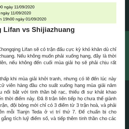
00 ngày 11/09/2020
 ngày 11/09/2020
an 19h00 ngày 01/09/2020
Lifan vs Shijiazhuang
hongqing Lifan sẽ có trận đấu cực kỳ khó khăn dù chỉ
iazhuang. Nếu không muốn phải xuống hạng, đây là thời
ên, nếu không đến cuối mùa giải họ sẽ phải chịu rất
thấp khi mùa giải khởi tranh, nhưng có lẽ đến lúc này
 cử viên hàng đầu cho suất xuống hạng mùa giải năm
u nổi bật với tinh thần bệ rạc, thiếu đi sự khát khao
n thời điểm này. Đã 8 trận liên tiếp họ chưa thể giành
rận, đội bóng mới chỉ có 3 điểm từ 3 trận hoà, và phải
ên mỗi Tianjn Teda ở vị trí thứ 7. Để chuẩn bị cho
gắng tích luỹ điểm số, và tiếp thêm tinh thần cho các