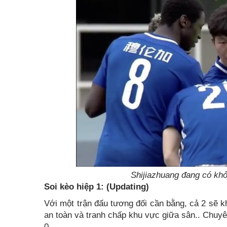
Shijiazhuang đang có khởi
Soi kèo hiệp 1:
(Updating)
Với một trận đấu tương đối cần bằng, cả 2 sẽ 
an toàn và tranh chấp khu vực giữa sân.. Chuyên 
0.