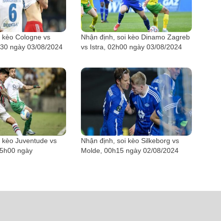
i kèo Cologne vs
Nhận định, soi kèo Dinamo Zagreb
30 ngày 03/08/2024
vs Istra, 02h00 ngày 03/08/2024
i kèo Juventude vs
Nhận định, soi kèo Silkeborg vs
05h00 ngày
Molde, 00h15 ngày 02/08/2024