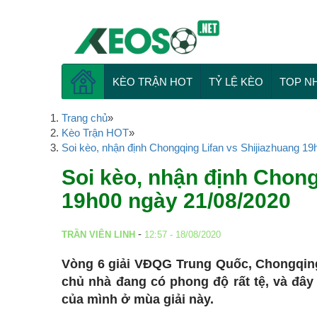
KÈO TRẬN HOT
TỶ LỆ KÈO
TOP NH
Trang chủ
»
Kèo Trận HOT
»
Soi kèo, nhận định Chongqing Lifan vs Shijiazhuang 1
Soi kèo, nhận định Chong
19h00 ngày 21/08/2020
-
TRẦN VIÊN LINH
12:57 - 18/08/2020
Vòng 6 giải VĐQG Trung Quốc, Chongqing 
chủ nhà đang có phong độ rất tệ, và đây 
của mình ở mùa giải này.