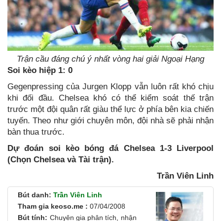
Trận cầu đáng chú ý nhất vòng hai giải Ngoại Hạng
Soi kèo hiệp 1:
0
Gegenpressing của Jurgen Klopp vẫn luôn rất khó chịu
khi đối đầu. Chelsea khó có thể kiểm soát thế trận
trước một đội quân rất giàu thể lực ở phía bên kia chiến
tuyến. Theo như giới chuyên môn, đội nhà sẽ phải nhận
bàn thua trước.
Dự đoán soi kèo bóng đá Chelsea 1-3 Liverpool
(Chọn Chelsea và Tài
trận).
Trần Viên Linh
Bút danh:
Trần Viên Linh
Tham gia keoso.me :
07/04/2008
Bút tính:
Chuyên gia phân tích, nhận