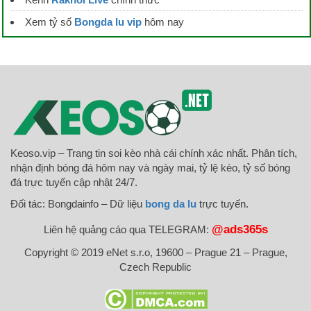
Xem tỷ số
Bongda lu vip
hôm nay
Keoso.vip – Trang tin soi kèo nhà cái chính xác nhất. Phân tích,
nhận định bóng đá hôm nay và ngày mai, tỷ lệ kèo, tỷ số bóng
đá trực tuyến cập nhật 24/7.
Đối tác: Bongdainfo – Dữ liệu
bong da lu
trực tuyến.
@ads365s
Liên hệ quảng cáo qua TELEGRAM:
Copyright © 2019 eNet s.r.o, 19600 – Prague 21 – Prague,
Czech Republic