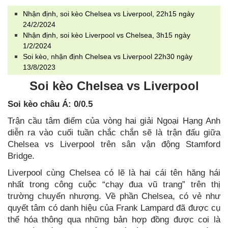
Nhận định, soi kèo Chelsea vs Liverpool, 22h15 ngày
24/2/2024
Nhận định, soi kèo Liverpool vs Chelsea, 3h15 ngày
1/2/2024
Soi kèo, nhận định Chelsea vs Liverpool 22h30 ngày
13/8/2023
Soi kèo Chelsea vs Liverpool
Soi kèo châu Á:
0/0.5
Trận cầu tâm điểm của vòng hai giải Ngoại Hạng Anh
diễn ra vào cuối tuần chắc chắn sẽ là trận đấu giữa
Chelsea vs Liverpool trên sân vận động Stamford
Bridge.
Liverpool cùng Chelsea có lẽ là hai cái tên hăng hái
nhất trong công cuộc “chạy đua vũ trang” trên thị
trường chuyển nhượng. Về phần Chelsea, có vẻ như
quyết tâm có danh hiệu của Frank Lampard đã được cụ
thể hóa thông qua những bản hợp đồng được coi là