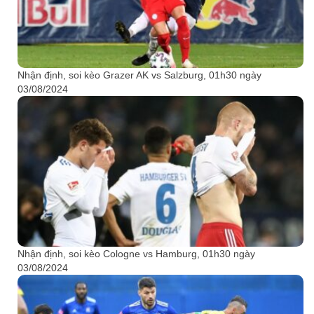
Nhận định, soi kèo Grazer AK vs Salzburg, 01h30 ngày
03/08/2024
Nhận định, soi kèo Cologne vs Hamburg, 01h30 ngày
03/08/2024