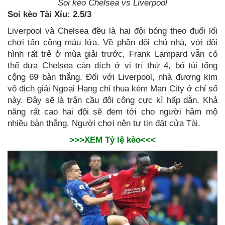
Soi kèo Chelsea vs Liverpool
Soi kèo Tài Xỉu:
2.5/3
Liverpool và Chelsea đều là hai đội bóng theo đuổi lối
chơi tấn công máu lửa. Về phần đội chủ nhà, với đội
hình rất trẻ ở mùa giải trước, Frank Lampard vẫn có
thể đưa Chelsea cán đích ở vị trí thứ 4, bỏ túi tổng
cộng 69 bàn thắng. Đối với Liverpool, nhà đương kim
vô địch giải Ngoại Hạng chỉ thua kém Man City ở chỉ số
này. Đây sẽ là trận cầu đôi công cực kì hấp dẫn. Khả
năng rất cao hai đội sẽ đem tới cho người hâm mộ
nhiều bàn thắng. Người chơi nên tự tin đặt cửa Tài.
>>>XEM Tỷ lệ kèo<<<