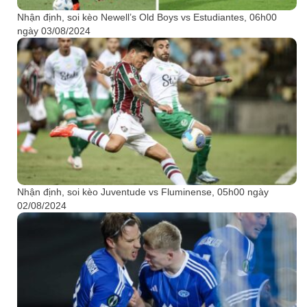
Nhận định, soi kèo Newell’s Old Boys vs Estudiantes, 06h00
ngày 03/08/2024
Nhận định, soi kèo Juventude vs Fluminense, 05h00 ngày
02/08/2024