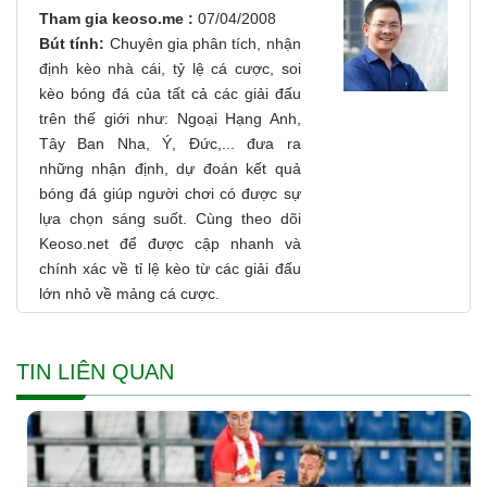
Tham gia keoso.me :
07/04/2008
Bút tính:
Chuyên gia phân tích, nhận
định kèo nhà cái, tỷ lệ cá cược, soi
kèo bóng đá của tất cả các giải đấu
trên thế giới như: Ngoại Hạng Anh,
Tây Ban Nha, Ý, Đức,... đưa ra
những nhận định, dự đoán kết quả
bóng đá giúp người chơi có được sự
lựa chọn sáng suốt. Cùng theo dõi
Keoso.net để được cập nhanh và
chính xác về tỉ lệ kèo từ các giải đấu
lớn nhỏ về mảng cá cược.
TIN LIÊN QUAN