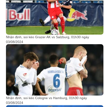
Nhận định, soi kèo Grazer AK vs Salzburg, 01h30 ngày
03/08/2024
Nhận định, soi kèo Cologne vs Hamburg, 01h30 ngày
03/08/2024