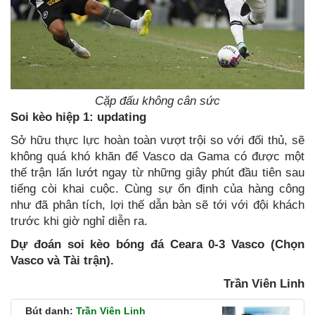
Cặp đấu không cân sức
Soi kèo hiệp 1:
updating
Sở hữu thực lực hoàn toàn vượt trội so với đối thủ, sẽ
không quá khó khăn để Vasco da Gama có được một
thế trận lấn lướt ngay từ những giây phút đầu tiên sau
tiếng còi khai cuộc. Cùng sự ổn định của hàng công
như đã phân tích, lợi thế dẫn bàn sẽ tới với đội khách
trước khi giờ nghỉ diễn ra.
Dự đoán soi kèo bóng đá Ceara 0-3 Vasco
(Chọn
Vasco
và Tài
trận).
Trần Viên Linh
Bút danh:
Trần Viên Linh