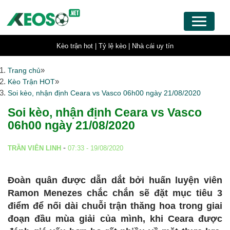
Kèo trận hot |
Tỷ lệ kèo |
Nhà cái uy tín
»
Trang chủ
»
Kèo Trận HOT
Soi kèo, nhận định Ceara vs Vasco 06h00 ngày 21/08/2020
Soi kèo, nhận định Ceara vs Vasco
06h00 ngày 21/08/2020
-
TRẦN VIÊN LINH
07:33 - 19/08/2020
Đoàn quân được dẫn dắt bởi huấn luyện viên
Ramon Menezes chắc chắn sẽ đặt mục tiêu 3
điểm để nối dài chuỗi trận thăng hoa trong giai
đoạn đầu mùa giải của mình, khi Ceara được