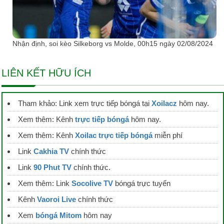
Nhận định, soi kèo Silkeborg vs Molde, 00h15 ngày 02/08/2024
LIÊN KẾT HỮU ÍCH
Tham khảo: Link xem trực tiếp bóngá tại
Xoilacz
hôm nay.
Xem thêm: Kênh
trực tiếp bóngá
hôm nay.
Xem thêm: Kênh
Xoilac trực tiếp bóngá
miễn phí
Link
Cakhia TV
chính thức
Link
90 Phut TV
chính thức.
Xem thêm: Link
Socolive TV
bóngá trực tuyến
Kênh
Vaoroi Live
chính thức
Xem
bóngá Mitom
hôm nay