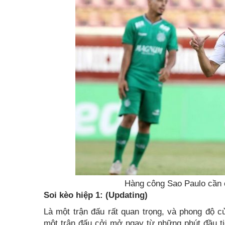
Hàng công Sao Paulo cần 
Soi kèo hiệp 1:
(Updating)
Là một trận đấu rất quan trọng, và phong độ 
một trận đấu cởi mở ngay từ những phút đầu ti