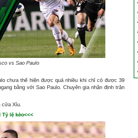
sco vs Sao Paulo
lo chưa thể hiện được quá nhiều khi chỉ có được 39
gang bằng với Sao Paulo. Chuyên gia nhận định trận
 cửa Xỉu.
Tỷ lệ kèo<<<