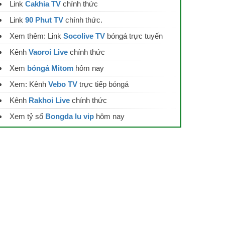
Link
Cakhia TV
chính thức
Link
90 Phut TV
chính thức.
Xem thêm: Link
Socolive TV
bóngá trực tuyến
Kênh
Vaoroi Live
chính thức
Xem
bóngá Mitom
hôm nay
Xem: Kênh
Vebo TV
trực tiếp bóngá
Kênh
Rakhoi Live
chính thức
Xem tỷ số
Bongda lu vip
hôm nay