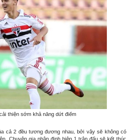
cải thiện sớm khả năng dứt điểm
của cả 2 đều tương đương nhau, bởi vậy sẽ không có
ên. Chuyên gia nhận định hiệp 1 trận đấu sẽ kết thúc