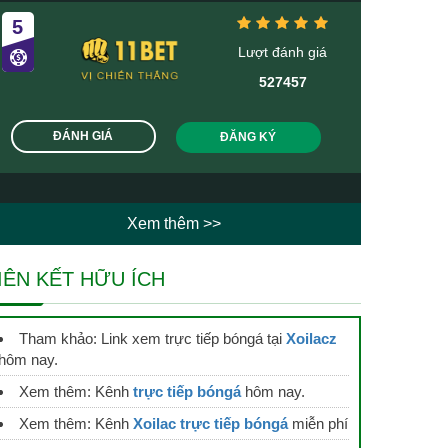
5
Lượt đánh giá
527457
ĐÁNH GIÁ
ĐĂNG KÝ
Xem thêm >>
IÊN KẾT HỮU ÍCH
Tham khảo: Link xem trực tiếp bóngá tại
Xoilacz
hôm nay.
Xem thêm: Kênh
trực tiếp bóngá
hôm nay.
Xem thêm: Kênh
Xoilac trực tiếp bóngá
miễn phí