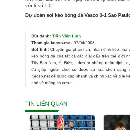
với tỉ số 1-0.
Dự đoán soi kèo bóng đá Vasco
0-1
Sao Paul
Bút danh:
Trần Viên Linh
Tham gia keoso.me :
07/04/2008
Bút tính:
Chuyên gia phân tích, nhận định kèo nhà cá
kèo bóng đá của tất cả các giải đấu trên thế giới 
Tây Ban Nha, Ý, Đức,... đưa ra những nhận định, 
đá giúp người chơi có được sự lựa chọn sáng s
Keoso.net để được cập nhanh và chính xác về tỉ lệ kè
nhỏ về mảng cá cược.
TIN LIÊN QUAN