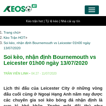
Kèo trận hot |
Tỷ lệ kèo |
Nhà cái uy tín
»
Trang chủ
»
Kèo Trận HOT
Soi kèo, nhận định Bournemouth vs Leicester 01h00 ngày
13/07/2020
Soi kèo, nhận định Bournemouth vs
Leicester 01h00 ngày 13/07/2020
-
TRẦN VIÊN LINH
04:27 - 11/07/2020
Lịch thi đấu của Leicester City ở những vòng
đấu cuối cùng ở Ngoại Hạng Anh năm nay được
các chuyên gia soi kèo bóng đá nhận định là