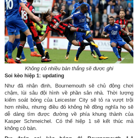
Không có nhiều bàn thắng sẽ được ghi
Soi kèo hiệp 1:
updating
Như đã nhận định, Bournemouth sẽ chủ động chơi
chậm, lùi sâu đội hình về phần sân nhà. Thời lượng
kiểm soát bóng của Leicester City sẽ tỏ ra vượt trội
hơn nhiều, nhưng điều đó không hề đồng nghĩa họ sẽ
dễ dàng tìm được đường về phía khung thành của
Kasper Schmeichel. Có thể hiệp 1 sẽ kết thúc mà
không có bàn.