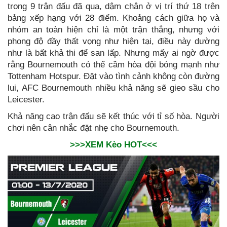
trong 9 trận đấu đã qua, dậm chân ở vị trí thứ 18 trên
bảng xếp hạng với 28 điểm. Khoảng cách giữa họ và
nhóm an toàn hiện chỉ là một trận thắng, nhưng với
phong độ đầy thất vọng như hiện tại, điều này dường
như là bất khả thi để san lấp. Nhưng mấy ai ngờ được
rằng Bournemouth có thể cầm hòa đội bóng mạnh như
Tottenham Hotspur. Đặt vào tình cảnh không còn đường
lui, AFC Bournemouth nhiều khả năng sẽ gieo sầu cho
Leicester.
Khả năng cao trận đấu sẽ kết thúc với tỉ số hòa. Người
chơi nên cân nhắc đặt nhẹ cho Bournemouth.
>>>XEM Kèo HOT<<<