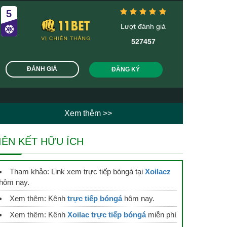
5
Lượt đánh giá
527457
ĐÁNH GIÁ
ĐĂNG KÝ
Xem thêm >>
IÊN KẾT HỮU ÍCH
Tham khảo: Link xem trực tiếp bóngá tại
Xoilacz
hôm nay.
Xem thêm: Kênh
trực tiếp bóngá
hôm nay.
Xem thêm: Kênh
Xoilac trực tiếp bóngá
miễn phí