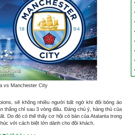
ta vs Manchester City
ions, sẽ không nhiều người bất ngờ khi đội bóng áo
n thắng chỉ sau 3 vòng đấu. Đáng chú ý, hàng thủ của
ất. Do đó có thể thấy cơ hội có bàn của Atalanta trong
 thúc với cách biệt lớn dành cho đội khách.