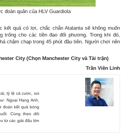
ớc đoàn quân của HLV Guardiola
c kết quả có lợi, chắc chắn Atalanta sẽ không muốn
 trống cho các tiền đạo đối phương. Trong khi đó,
há chậm chạp trong 45 phút đầu tiên. Người chơi nên
hester City
(Chọn Manchester City và Tài
trận)
Trần Viên Linh
i, tỷ lệ cá cược, soi
như: Ngoại Hạng Anh,
dự đoán kết quả bóng
uốt. Cùng theo dõi
o từ các giải đấu lớn