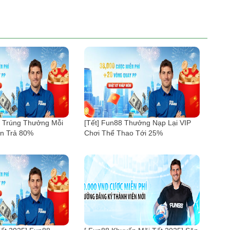
] Trúng Thưởng Mỗi
[Tết] Fun88 Thưởng Nạp Lại VIP
àn Trả 80%
Chơi Thể Thao Tới 25%