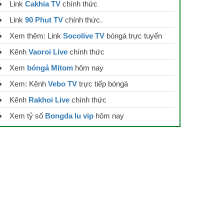
Link
Cakhia TV
chính thức
Link
90 Phut TV
chính thức.
Xem thêm: Link
Socolive TV
bóngá trực tuyến
Kênh
Vaoroi Live
chính thức
Xem
bóngá Mitom
hôm nay
Xem: Kênh
Vebo TV
trực tiếp bóngá
Kênh
Rakhoi Live
chính thức
Xem tỷ số
Bongda lu vip
hôm nay