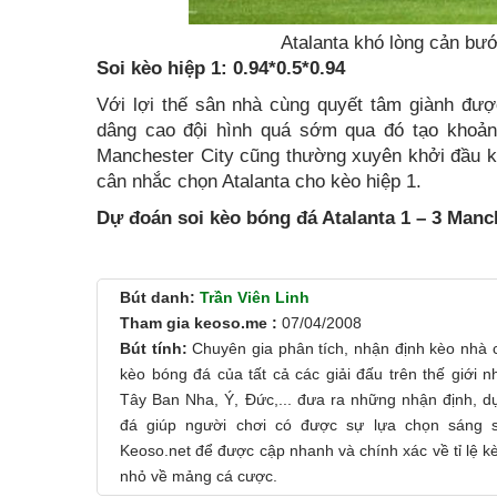
Atalanta khó lòng cản bư
Soi kèo hiệp 1: 0.94*0.5*0.94
Với lợi thế sân nhà cùng quyết tâm giành đượ
dâng cao đội hình quá sớm qua đó tạo khoảng
Manchester City cũng thường xuyên khởi đầu k
cân nhắc chọn Atalanta cho kèo hiệp 1.
Dự đoán
soi kèo bóng đá Atalanta 1 – 3 Manc
Bút danh:
Trần Viên Linh
Tham gia keoso.me :
07/04/2008
Bút tính:
Chuyên gia phân tích, nhận định kèo nhà cá
kèo bóng đá của tất cả các giải đấu trên thế giới 
Tây Ban Nha, Ý, Đức,... đưa ra những nhận định, 
đá giúp người chơi có được sự lựa chọn sáng s
Keoso.net để được cập nhanh và chính xác về tỉ lệ kè
nhỏ về mảng cá cược.