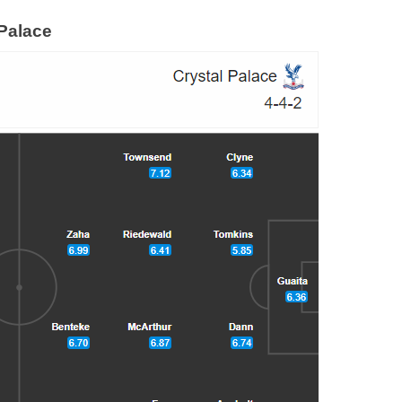
 Palace