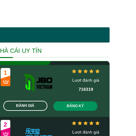
HÀ CÁI UY TÍN
1
Lượt đánh giá
716319
ĐÁNH GIÁ
ĐĂNG KÝ
2
Lượt đánh giá