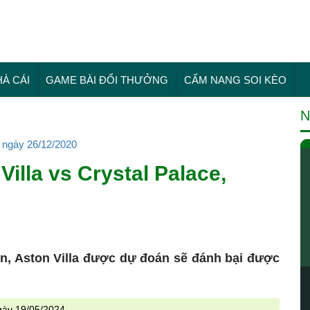
À CÁI
GAME BÀI ĐỔI THƯỞNG
CẨM NANG SOI KÈO
N
0 ngày 26/12/2020
Villa vs Crystal Palace,
ơn, Aston Villa được dự đoán sẽ đánh bại được
gày 19/05/2024