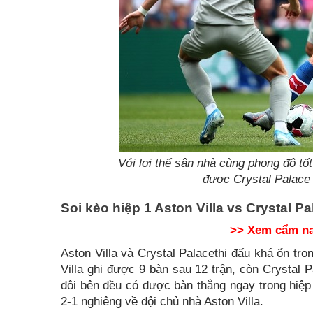
Với lợi thế sân nhà cùng phong độ tố
được Crystal Palace
Soi kèo hiệp 1 Aston Villa vs Crystal Pa
>> Xem cẩm na
Aston Villa và Crystal Palacethi đấu khá ổn tro
Villa ghi được 9 bàn sau 12 trận, còn Crystal 
đôi bên đều có được bàn thắng ngay trong hiệp t
2-1 nghiêng về đội chủ nhà Aston Villa.