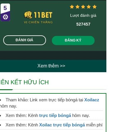
5
Lượt đánh giá
527457
ĐÁNH GIÁ
ĐĂNG KÝ
Xem thêm >>
IÊN KẾT HỮU ÍCH
Tham khảo: Link xem trực tiếp bóngá tại
Xoilacz
hôm nay.
Xem thêm: Kênh
trực tiếp bóngá
hôm nay.
Xem thêm: Kênh
Xoilac trực tiếp bóngá
miễn phí