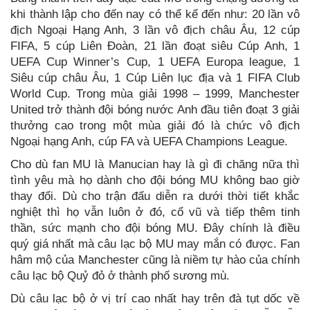
khi thành lập cho đến nay có thể kể đến như: 20 lần vô
địch Ngoại Hạng Anh, 3 lần vô địch châu Âu, 12 cúp
FIFA, 5 cúp Liên Đoàn, 21 lần đoạt siêu Cúp Anh, 1
UEFA Cup Winner’s Cup, 1 UEFA Europa league, 1
Siêu cúp châu Âu, 1 Cúp Liên lục địa và 1 FIFA Club
World Cup. Trong mùa giải 1998 – 1999, Manchester
United trở thành đội bóng nước Anh đầu tiên đoạt 3 giải
thưởng cao trong một mùa giải đó là chức vô địch
Ngoại hạng Anh, cúp FA và UEFA Champions League.
Cho dù fan MU là Manucian hay là gì đi chăng nữa thì
tình yêu mà họ dành cho đội bóng MU không bao giờ
thay đổi. Dù cho trận đấu diễn ra dưới thời tiết khắc
nghiệt thì họ vẫn luôn ở đó, cổ vũ và tiếp thêm tinh
thần, sức mạnh cho đội bóng MU. Đây chính là điều
quý giá nhất mà câu lạc bộ MU may mắn có được. Fan
hâm mộ của Manchester cũng là niềm tự hào của chính
câu lạc bộ Quỷ đỏ ở thành phố sương mù.
Dù câu lạc bộ ở vị trí cao nhất hay trên đà tụt dốc về