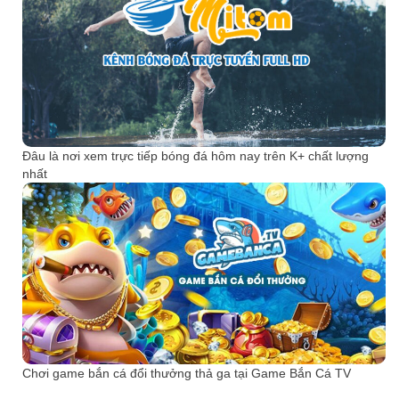
Đâu là nơi xem trực tiếp bóng đá hôm nay trên K+ chất lượng
nhất
Chơi game bắn cá đổi thưởng thả ga tại Game Bắn Cá TV