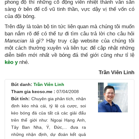
phong độ thì những cổ động viên nhiệt thành vẫn sẵn
sàng ở bên để cổ vũ tinh thần, vực dậy vị thế vốn có
của đội bóng.
Trên đây là toàn bộ tin tức liên quan mà chúng tôi muốn
bạn nắm rõ để có thể tự đi tìm câu trả lời cho câu hỏi
Manucian là gì?
Hãy truy cập website của chúng tôi
một cách thường xuyên và liên tục để cập nhật những
diễn biến mới nhất về bóng đá thế giới cũng như tỉ lệ
kèo y
nhé.
Trần Viên Linh
Bút danh:
Trần Viên Linh
Tham gia keoso.me :
07/04/2008
Bút tính:
Chuyên gia phân tích, nhận
định kèo nhà cái, tỷ lệ cá cược, soi
kèo bóng đá của tất cả các giải đấu
trên thế giới như: Ngoại Hạng Anh,
Tây Ban Nha, Ý, Đức,... đưa ra
những nhận định, dự đoán kết quả