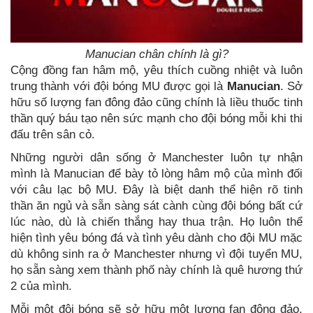
Manucian chân chính là gì?
Cộng đồng fan hâm mộ, yêu thích cuồng nhiệt và luôn
trung thành với đội bóng MU được gọi là
Manucian
. Sở
hữu số lượng fan đông đảo cũng chính là liều thuốc tinh
thần quý báu tạo nên sức mạnh cho đội bóng mỗi khi thi
đấu trên sân cỏ.
Những người dân sống ở Manchester luôn tự nhận
mình là Manucian để bày tỏ lòng hâm mộ của mình đối
với câu lạc bộ MU. Đây là biệt danh thể hiện rõ tinh
thần ăn ngủ và sẵn sàng sát cành cùng đội bóng bất cứ
lúc nào, dù là chiến thắng hay thua trận. Họ luôn thể
hiện tình yêu bóng đá và tình yêu dành cho đội MU mặc
dù không sinh ra ở Manchester nhưng vì đội tuyển MU,
họ sẵn sàng xem thành phố này chính là quê hương thứ
2 của mình.
Mỗi một đội bóng sẽ sở hữu một lượng fan đông đảo,