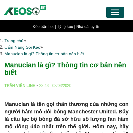
Kèo trận hot |
Tỷ lệ kèo |
Nhà cái uy tín
»
Trang chủ
»
Cẩm Nang Soi Kèo
Manucian là gì? Thông tin cơ bản nên biết
Manucian là gì? Thông tin cơ bản nên
biết
-
TRẦN VIÊN LINH
23:43 - 03/03/2020
Manucian là tên gọi thân thương của những con
người hâm mộ đội bóng Manchester United. Đây
là câu lạc bộ bóng đá sở hữu số lượng fan hâm
mộ đông đảo nhất trên thế giới. Hôm nay, hãy