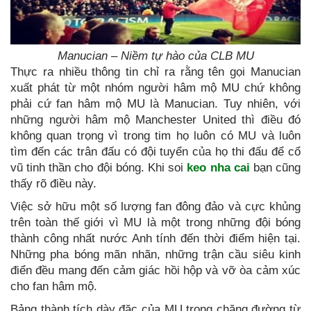
Manucian – Niềm tự hào của CLB MU
Thực ra nhiều thông tin chỉ ra rằng tên gọi Manucian
xuất phát từ một nhóm người hâm mộ MU chứ không
phải cứ fan hâm mộ MU là Manucian. Tuy nhiên, với
những người hâm mộ Manchester United thì điều đó
không quan trọng vì trong tim họ luôn có MU và luôn
tìm đến các trân đấu có đội tuyển của họ thi đấu để cổ
vũ tinh thần cho đội bóng. Khi soi
keo nha cai
bạn cũng
thấy rõ điều này.
Việc sở hữu một số lượng fan đông đảo và cực khủng
trên toàn thế giới vì MU là một trong những đội bóng
thành công nhất nước Anh tính đến thời điểm hiện tại.
Những pha bóng mãn nhãn, những trận cầu siêu kinh
điển đều mang đến cảm giác hồi hộp và vỡ òa cảm xúc
cho fan hâm mộ.
Bảng thành tích dày đặc của MU trong chặng đường từ