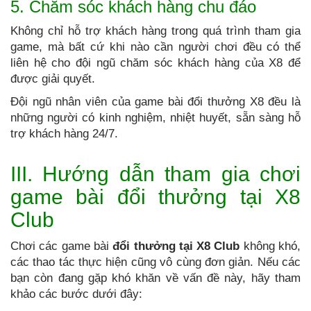
5. Chăm sóc khách hàng chu đáo
Không chỉ hỗ trợ khách hàng trong quá trình tham gia
game, mà bất cứ khi nào cần người chơi đều có thể
liên hệ cho đội ngũ chăm sóc khách hàng của X8 để
được giải quyết.
Đội ngũ nhân viên của game bài đổi thưởng X8 đều là
những người có kinh nghiệm, nhiệt huyết, sẵn sàng hỗ
trợ khách hàng 24/7.
III. Hướng dẫn tham gia chơi
game bài đổi thưởng tại X8
Club
Chơi các game bài
đổi thưởng tại X8 Club
không khó,
các thao tác thực hiện cũng vô cùng đơn giản. Nếu các
bạn còn đang gặp khó khăn về vấn đề này, hãy tham
khảo các bước dưới đây: