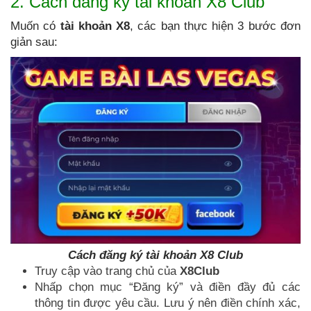
2. Cách đăng ký tài khoản X8 Club
Muốn có
tài khoản X8
, các bạn thực hiện 3 bước đơn
giản sau:
Cách đăng ký tài khoản X8 Club
Truy cập vào trang chủ của
X8Club
Nhấp chọn mục “Đăng ký” và điền đầy đủ các
thông tin được yêu cầu. Lưu ý nên điền chính xác,