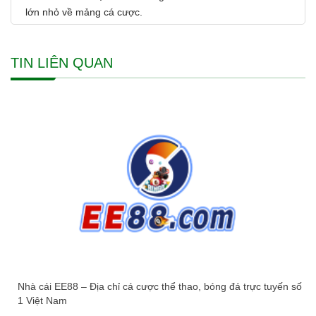
lớn nhỏ về mảng cá cược.
TIN LIÊN QUAN
Nhà cái EE88 – Địa chỉ cá cược thể thao, bóng đá trực tuyến số
1 Việt Nam