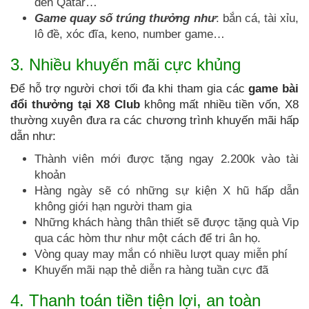
đến Qatar…
Game quay số trúng thưởng như
: bắn cá, tài xỉu,
lô đề, xóc đĩa, keno, number game…
3. Nhiều khuyến mãi cực khủng
Để hỗ trợ người chơi tối đa khi tham gia các
game bài
đổi thưởng tại X8 Club
không mất nhiều tiền vốn, X8
thường xuyên đưa ra các chương trình khuyến mãi hấp
dẫn như:
Thành viên mới được tặng ngay 2.200k vào tài
khoản
Hàng ngày sẽ có những sự kiện X hũ hấp dẫn
không giới hạn người tham gia
Những khách hàng thân thiết sẽ được tặng quà Vip
qua các hòm thư như một cách để tri ân họ.
Vòng quay may mắn có nhiều lượt quay miễn phí
Khuyến mãi nạp thẻ diễn ra hàng tuần cực đã
4. Thanh toán tiền tiện lợi, an toàn