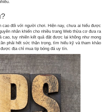
nhiều.
u?
 cao đối với người chơi. Hiện nay, chưa ai hiểu được
 nguyên nhân khiến cho nhiều trang Web thừa cơ đưa ra
á cao, tuy nhiên kết quả đặt được lại không như mong
ần phải hết sức thận trọng, tìm hiểu kỹ và tham khảo
được địa chỉ mua tip bóng đá uy tín.