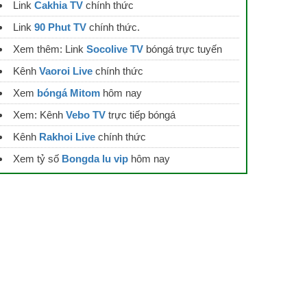
Link
Cakhia TV
chính thức
Link
90 Phut TV
chính thức.
Xem thêm: Link
Socolive TV
bóngá trực tuyến
Kênh
Vaoroi Live
chính thức
Xem
bóngá Mitom
hôm nay
Xem: Kênh
Vebo TV
trực tiếp bóngá
Kênh
Rakhoi Live
chính thức
Xem tỷ số
Bongda lu vip
hôm nay