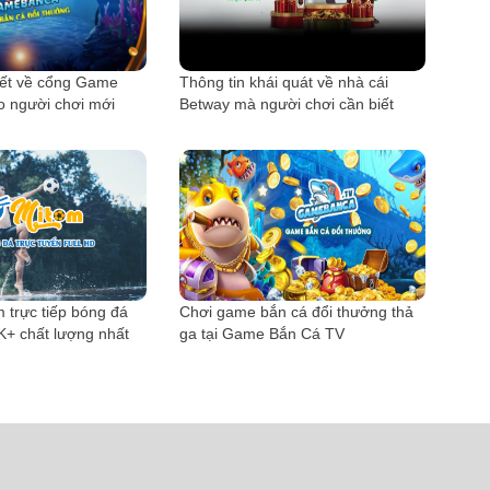
tiết về cổng Game
Thông tin khái quát về nhà cái
 người chơi mới
Betway mà người chơi cần biết
 trực tiếp bóng đá
Chơi game bắn cá đổi thưởng thả
K+ chất lượng nhất
ga tại Game Bắn Cá TV