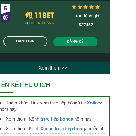
5
Lượt đánh giá
527457
ĐÁNH GIÁ
ĐĂNG KÝ
Xem thêm >>
IÊN KẾT HỮU ÍCH
Tham khảo: Link xem trực tiếp bóngá tại
Xoilacz
hôm nay.
Xem thêm: Kênh
trực tiếp bóngá
hôm nay.
Xem thêm: Kênh
Xoilac trực tiếp bóngá
miễn phí