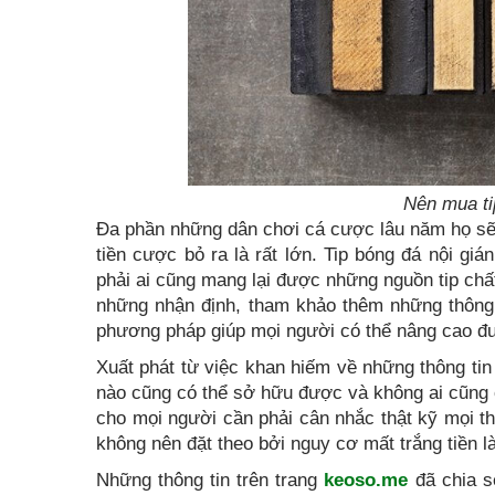
Nên mua ti
Đa phần những dân chơi cá cược lâu năm họ sẽ bi
tiền cược bỏ ra là rất lớn. Tip bóng đá nội g
phải ai cũng mang lại được những nguồn tip chấ
những nhận định, tham khảo thêm những thông 
phương pháp giúp mọi người có thể nâng cao đư
Xuất phát từ việc khan hiếm về những thông tin 
nào cũng có thể sở hữu được và không ai cũng có
cho mọi người cần phải cân nhắc thật kỹ mọi t
không nên đặt theo bởi nguy cơ mất trắng tiền là
Những thông tin trên trang
keoso.me
đã chia s