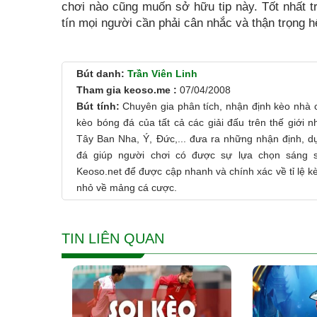
chơi nào cũng muốn sở hữu tip này. Tốt nhất tr
tín mọi người cần phải cân nhắc và thận trọng h
Bút danh:
Trần Viên Linh
Tham gia keoso.me :
07/04/2008
Bút tính:
Chuyên gia phân tích, nhận định kèo nhà cá
kèo bóng đá của tất cả các giải đấu trên thế giới 
Tây Ban Nha, Ý, Đức,... đưa ra những nhận định, 
đá giúp người chơi có được sự lựa chọn sáng s
Keoso.net để được cập nhanh và chính xác về tỉ lệ kè
nhỏ về mảng cá cược.
TIN LIÊN QUAN