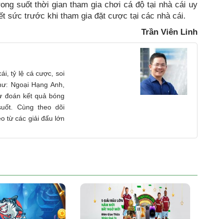
ong suốt thời gian tham gia chơi cá độ tại nhà cái uy
ết sức trước khi tham gia đặt cược tại các nhà cái.
Trần Viên Linh
i, tỷ lệ cá cược, soi
như: Ngoại Hạng Anh,
dự đoán kết quả bóng
uốt. Cùng theo dõi
o từ các giải đấu lớn