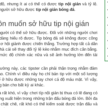
 độ, nhưng ít ai có thể có được
tip nội gián
và tỷ lệ.
3 người sở hữu được
tip nội gián bóng đá
.
ôn muốn sở hữu tip nội gián
người có thể sở hữu được. Đối với những người chơi
 dàng hiểu rõ được. Tip bóng đá sẽ không được công
g cơ hội giành được chiến thắng. Trường hợp tất cả dân
hà cái sẽ thay đổi tỷ lệ kèo nhằm mục đích cân bằng.
n mức độ chính xác nữa và sẽ ảnh hưởng lớn đến tài
ờng này, các tipster cần phải thận trọng nhằm đảm
ao. Chính vì điều này họ chỉ bán tip với một số lượng
hể ở hữu được những tay chơi cá độ máu mặt. Vì vậy,
g bán cho bất kỳ ai khác.
 rất khó, vì vậy chơi típ nội gián bị thua có lẽ đang có
g xuất hiện trong những trận đấu bóng đá lớn. Bởi đa
chặt chẽ, rất khó có thể kiểm soát được trận đấu và