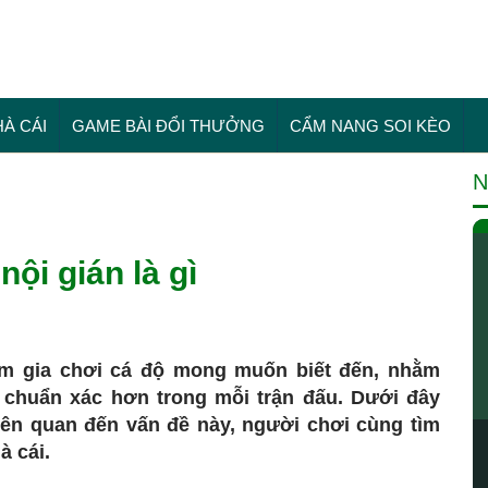
À CÁI
GAME BÀI ĐỔI THƯỞNG
CẨM NANG SOI KÈO
N
nội gián là gì
am gia chơi cá độ mong muốn biết đến, nhằm
chuẩn xác hơn trong mỗi trận đấu. Dưới đây
iên quan đến vấn đề này, người chơi cùng tìm
à cái.