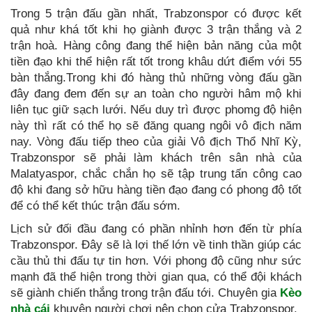
Trong 5 trận đấu gần nhất,
Trabzonspor
có được kết
quả như khá tốt khi họ giành được 3 trận thắng và 2
trận hoà. Hàng công đang thể hiện bản năng của một
tiền đạo khi thể hiện rất tốt trong khâu dứt điểm với 55
bàn thắng.Trong khi đó hàng thủ những vòng đấu gần
đây đang đem đến sự an toàn cho người hâm mộ khi
liên tục giữ sạch lưới. Nếu duy trì được phomg độ hiện
này thì rất có thể họ sẽ đăng quang ngôi vô địch năm
nay. Vòng đấu tiếp theo của giải Vô địch Thổ Nhĩ Kỳ,
Trabzonspor
sẽ phải làm khách trên sân nhà của
Malatyaspor
, chắc chắn họ sẽ tập trung tấn công cao
độ khi đang sở hữu hàng tiền đạo đang có phong độ tốt
để có thể kết thúc trận đấu sớm.
Lịch sử đối đầu đang có phần nhỉnh hơn đến từ phía
Trabzonspor
. Đây sẽ là lợi thế lớn về tinh thần giúp các
cầu thủ thi đấu tự tin hơn. Với phong độ cũng như sức
mạnh đã thể hiện trong thời gian qua, có thể đội khách
sẽ giành chiến thắng trong trận đấu tới. Chuyên gia
Kèo
nhà cái
khuyên người chơi nên chọn cửa
Trabzonspor
.