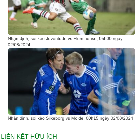
Nhận định, soi kèo Juventude vs Fluminense, 05h00 ngày
02/08/2024
Nhận định, soi kèo Silkeborg vs Molde, 00h15 ngày 02/08/2024
LIÊN KẾT HỮU ÍCH