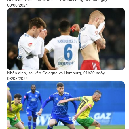
03/08/2024
Nhận định, soi kèo Cologne vs Hamburg, 01h30 ngày
03/08/2024