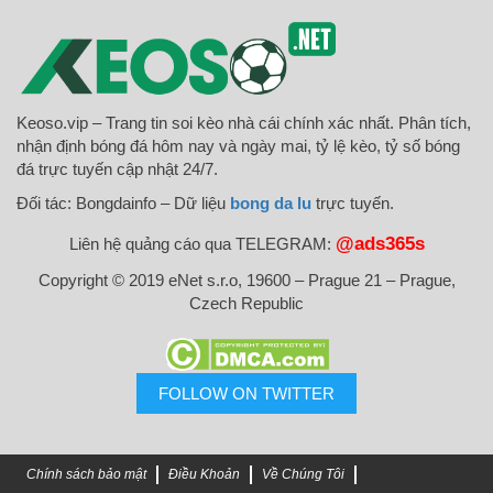
Keoso.vip – Trang tin soi kèo nhà cái chính xác nhất. Phân tích,
nhận định bóng đá hôm nay và ngày mai, tỷ lệ kèo, tỷ số bóng
đá trực tuyến cập nhật 24/7.
Đối tác: Bongdainfo – Dữ liệu
bong da lu
trực tuyến.
@ads365s
Liên hệ quảng cáo qua TELEGRAM:
Copyright © 2019 eNet s.r.o, 19600 – Prague 21 – Prague,
Czech Republic
FOLLOW ON TWITTER
Chính sách bảo mật
Điều Khoản
Về Chúng Tôi