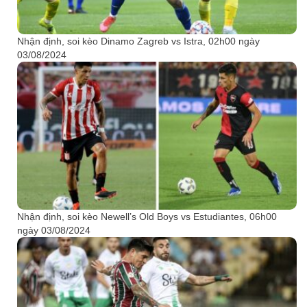
Nhận định, soi kèo Dinamo Zagreb vs Istra, 02h00 ngày
03/08/2024
Nhận định, soi kèo Newell’s Old Boys vs Estudiantes, 06h00
ngày 03/08/2024