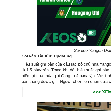
Soi kèo Yangon Uni
So
i kèo
Tài Xỉu: Updating
Hiệu suất ghi bàn của câu lạc bộ chủ nhà Yango
là 1.5 bàn/trận. Trong khi đó, hiệu suất ghi b
hiện tại của mùa giải đang là 4 bàn/trận. Với tí
bàn thắng được ghi. Người chơi nên chọn cửa x
>>> XEM