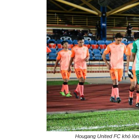
Hougang United FC khó lòn