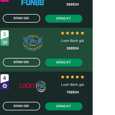
568934
ĐÁNH GIÁ
ĐĂNG KÝ
3
Lượt đánh giá
268934
ĐÁNH GIÁ
ĐĂNG KÝ
4
Lượt đánh giá
768934
ĐÁNH GIÁ
ĐĂNG KÝ