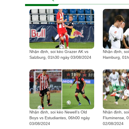
Nhận định, soi kèo Grazer AK vs
Nhận định, so
Salzburg, 01h30 ngày 03/08/2024
Hamburg, 01h
Nhận định, soi kèo Newell’s Old
Nhận định, so
Boys vs Estudiantes, 06h00 ngày
Fluminense, 
03/08/2024
02/08/2024