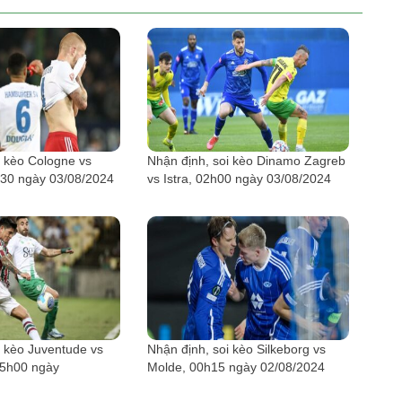
i kèo Cologne vs
Nhận định, soi kèo Dinamo Zagreb
30 ngày 03/08/2024
vs Istra, 02h00 ngày 03/08/2024
i kèo Juventude vs
Nhận định, soi kèo Silkeborg vs
05h00 ngày
Molde, 00h15 ngày 02/08/2024