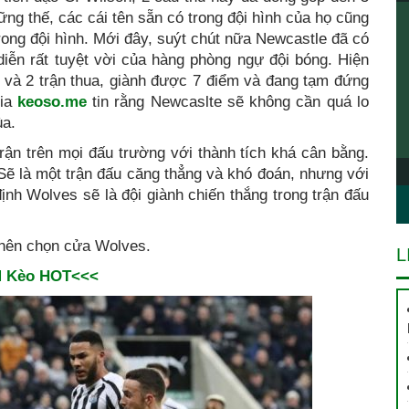
g thế, các cái tên sẵn có trong đội hình của họ cũng
rong đội hình. Mới đây, suýt chút nữa Newcastle đã có
iễn rất tuyệt vời của hàng phòng ngự đội bóng. Hiện
oà và 2 trận thua, giành được 7 điểm và đang tạm đứng
gia
keoso.me
tin rằng Newcaslte sẽ không cần quá lo
ùa.
trận trên mọi đấu trường với thành tích khá cân bằng.
 Sẽ là một trận đấu căng thẳng và khó đoán, nhưng với
nh Wolves sẽ là đội giành chiến thắng trong trận đấu
 nên chọn cửa Wolves.
L
 Kèo HOT<<<