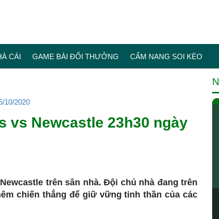
À CÁI
GAME BÀI ĐỔI THƯỞNG
CẨM NANG SOI KÈO
N
5/10/2020
es vs Newcastle 23h30 ngày
Newcastle trên sân nhà. Đội chủ nhà đang trên
hêm chiến thắng để giữ vững tinh thần của các