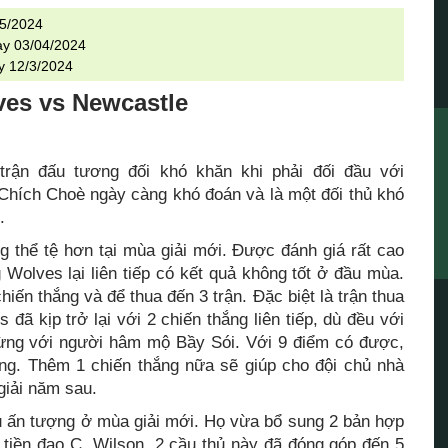
05/2024
ày 03/04/2024
y 12/3/2024
ves
vs
Newcastle
trận đấu tương đối khó khăn khi phải đối đầu với
Chích Choè ngày càng khó đoán và là một đối thủ khó
.
 thể tệ hơn tại mùa giải mới. Được đánh giá rất cao
Wolves lại liên tiếp có kết quả không tốt ở đầu mùa.
hiến thắng và để thua đến 3 trận. Đặc biệt là trận thua
ã kịp trở lại với 2 chiến thắng liên tiếp, dù đều với
mừng với người hâm mộ Bầy Sói. Với 9 điểm có được,
ng. Thêm 1 chiến thắng nữa sẽ giúp cho đội chủ nhà
giải năm sau.
ều ấn tượng ở mùa giải mới. Họ vừa bổ sung 2 bản hợp
 tiền đạo C. Wilson, 2 cầu thủ này đã đóng góp đến 5