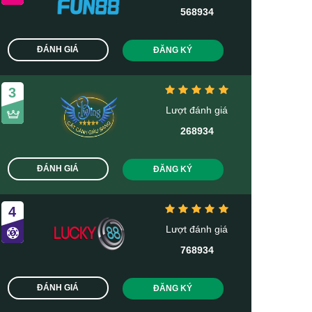
568934
ĐÁNH GIÁ
ĐĂNG KÝ
3
Lượt đánh giá
268934
ĐÁNH GIÁ
ĐĂNG KÝ
4
Lượt đánh giá
768934
ĐÁNH GIÁ
ĐĂNG KÝ