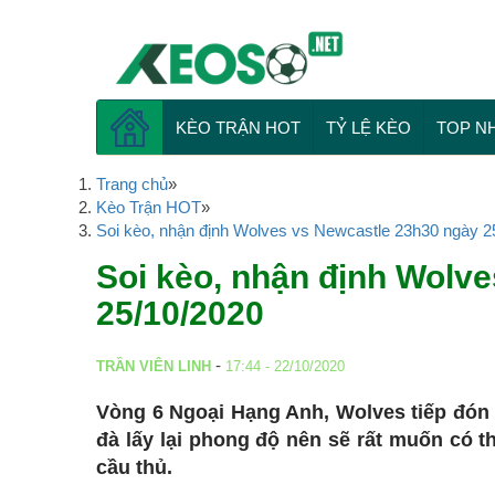
KÈO TRẬN HOT
TỶ LỆ KÈO
TOP NH
Trang chủ
»
Kèo Trận HOT
»
Soi kèo, nhận định Wolves vs Newcastle 23h30 ngày 2
Soi kèo, nhận định Wolv
25/10/2020
-
TRẦN VIÊN LINH
17:44 - 22/10/2020
Vòng 6 Ngoại Hạng Anh, Wolves tiếp đón 
đà lấy lại phong độ nên sẽ rất muốn có t
cầu thủ.