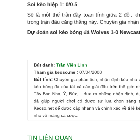
Soi kèo hiệp 1:
0/0.5
Sẽ là một thế trận đầy toan tính giữa 2 đội,
trong trận đấu căng thẳng này. Chuyên gia nhận đ
Dự đoán soi kèo bóng đá Wolves
1-0
Newcast
Bút danh:
Trần Viên Linh
Tham gia keoso.me :
07/04/2008
Bút tính:
Chuyên gia phân tích, nhận định kèo nhà cá
kèo bóng đá của tất cả các giải đấu trên thế giới 
Tây Ban Nha, Ý, Đức,... đưa ra những nhận định, 
đá giúp người chơi có được sự lựa chọn sáng s
Keoso.net để được cập nhanh và chính xác về tỉ lệ kè
nhỏ về mảng cá cược.
TIN LIÊN QUAN