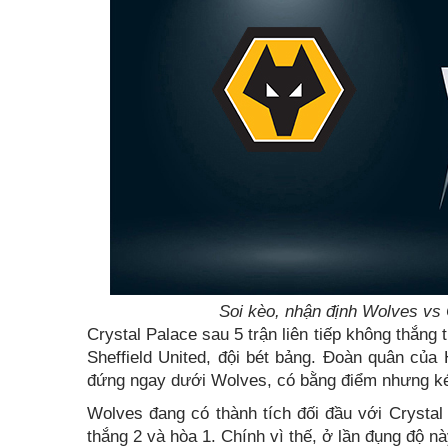
Soi kèo, nhận định Wolves vs 
Crystal Palace sau 5 trận liên tiếp không thắng
Sheffield United, đội bét bảng. Đoàn quân củ
đứng ngay dưới Wolves, có bằng điểm nhưng ké
Wolves đang có thành tích đối đầu với Crystal 
thắng 2 và hòa 1. Chính vì thế, ở lần đụng độ n