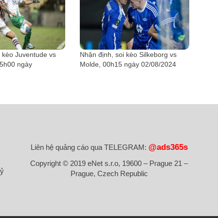
i kèo Juventude vs
Nhận định, soi kèo Silkeborg vs
05h00 ngày
Molde, 00h15 ngày 02/08/2024
@ads365s
Liên hệ quảng cáo qua TELEGRAM:
Copyright © 2019 eNet s.r.o, 19600 – Prague 21 –
tỷ
Prague, Czech Republic