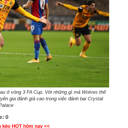
hau ở vòng 3 FA Cup. Với những gì mà Wolves thể
ên gia đánh giá cao trong việc đánh bại Crystal
Palace
e: 0
n kèo HOT hôm nay <<