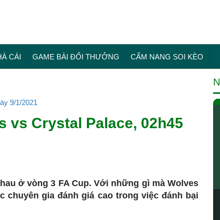
À CÁI
GAME BÀI ĐỔI THƯỞNG
CẨM NANG SOI KÈO
N
gày 9/1/2021
s vs Crystal Palace, 02h45
 nhau ở vòng 3 FA Cup. Với những gì mà Wolves
c chuyên gia đánh giá cao trong việc đánh bại