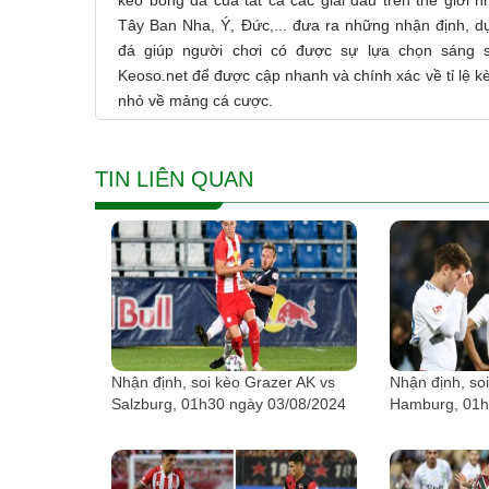
Tây Ban Nha, Ý, Đức,... đưa ra những nhận định, 
đá giúp người chơi có được sự lựa chọn sáng s
Keoso.net để được cập nhanh và chính xác về tỉ lệ kè
nhỏ về mảng cá cược.
TIN LIÊN QUAN
Nhận định, soi kèo Grazer AK vs
Nhận định, so
Salzburg, 01h30 ngày 03/08/2024
Hamburg, 01h