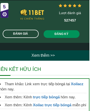
5
Lượt đánh giá
527457
ĐÁNH GIÁ
ĐĂNG KÝ
Xem thêm >>
IÊN KẾT HỮU ÍCH
Tham khảo: Link xem trực tiếp bóngá tại
Xoilacz
hôm nay.
Xem thêm: Kênh
trực tiếp bóngá
hôm nay.
Xem thêm: Kênh
Xoilac trực tiếp bóngá
miễn phí