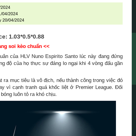
5/2024
1/04/2024
y 20/04/2024
e: 1.03*0.5*0.88
ng soi kèo chuẩn <<
quân của HLV Nuno Espirito Santo lúc này đang đứng
ng độ của họ thực sự đáng lo ngại khi 4 vòng đấu gần
ra mục tiêu là vô địch, nếu thành công trong việc đó
y vì cạnh tranh quá khốc liệt ở Premier League. Đối
 bóng luôn tỏ ra khó chịu.