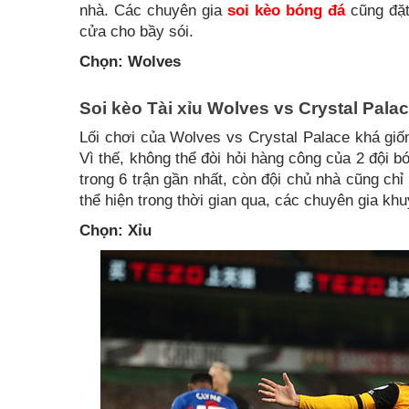
nhà. Các chuyên gia
soi kèo bóng đá
cũng đặt
cửa cho bầy sói.
Chọn: Wolves
Soi kèo Tài xỉu Wolves vs Crystal Palac
Lối chơi của Wolves vs Crystal Palace khá gi
Vì thế, không thể đòi hỏi hàng công của 2 đội b
trong 6 trận gần nhất, còn đội chủ nhà cũng ch
thể hiện trong thời gian qua, các chuyên gia kh
Chọn: Xỉu