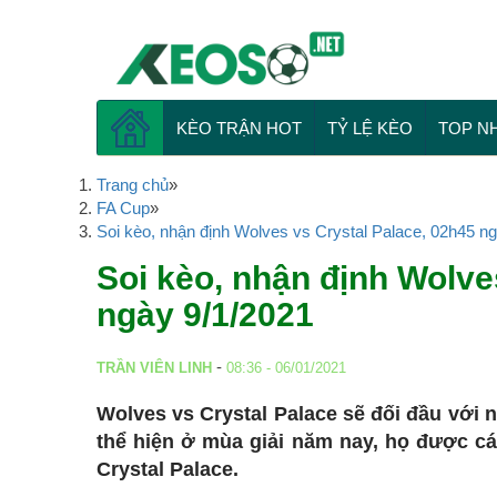
KÈO TRẬN HOT
TỶ LỆ KÈO
TOP NH
Trang chủ
»
FA Cup
»
Soi kèo, nhận định Wolves vs Crystal Palace, 02h45 n
Soi kèo, nhận định Wolve
ngày 9/1/2021
-
TRẦN VIÊN LINH
08:36 - 06/01/2021
Wolves vs Crystal Palace sẽ đối đầu với
thể hiện ở mùa giải năm nay, họ được cá
Crystal Palace.