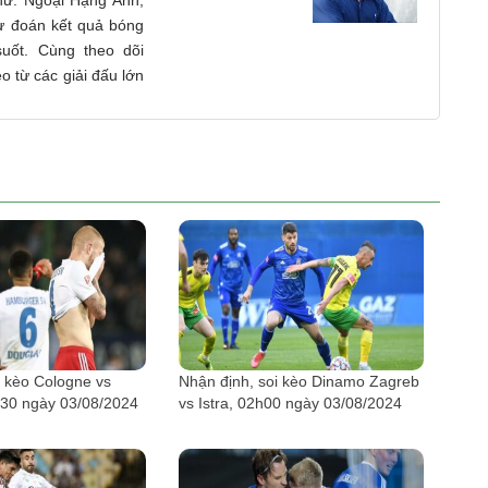
dự đoán kết quả bóng
uốt. Cùng theo dõi
o từ các giải đấu lớn
i kèo Cologne vs
Nhận định, soi kèo Dinamo Zagreb
30 ngày 03/08/2024
vs Istra, 02h00 ngày 03/08/2024