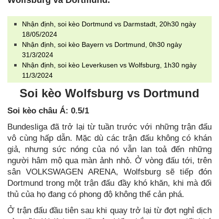
Wolfsburg và Dortmund.
Nhận định, soi kèo Dortmund vs Darmstadt, 20h30 ngày
18/05/2024
Nhận định, soi kèo Bayern vs Dortmund, 0h30 ngày
31/3/2024
Nhận định, soi kèo Leverkusen vs Wolfsburg, 1h30 ngày
11/3/2024
Soi kèo
Wolfsburg vs Dortmund
Soi kèo châu Á:
0.5/1
Bundesliga đã trở lại từ tuần trước với những trận đấu
vô cùng hấp dẫn. Mặc dù các trận đấu không có khán
giả, nhưng sức nóng của nó vẫn lan toả đến những
người hâm mộ qua màn ảnh nhỏ. Ở vòng đấu tới, trên
sân VOLKSWAGEN ARENA, Wolfsburg sẽ tiếp đón
Dortmund trong một trận đấu đầy khó khăn, khi mà đối
thủ của họ đang có phong độ không thể cản phá.
Ở trận đấu đầu tiên sau khi quay trở lại từ đợt nghỉ dịch