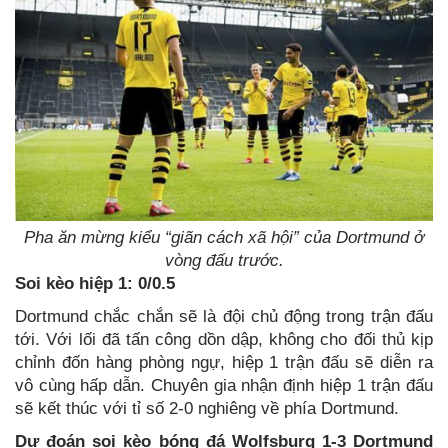
Pha ăn mừng kiểu “giãn cách xã hội” của Dortmund ở
vòng đấu trước.
Soi kèo hiệp 1:
0/0.5
Dortmund chắc chắn sẽ là đội chủ động trong trận đấu
tới. Với lối đã tấn công dồn dập, không cho đối thủ kịp
chỉnh đốn hàng phòng ngự, hiệp 1 trận đấu sẽ diễn ra
vô cùng hấp dẫn. Chuyên gia nhận định hiệp 1 trận đấu
sẽ kết thúc với tỉ số 2-0 nghiêng về phía Dortmund.
Dự đoán soi kèo bóng đá Wolfsburg
1-3
Dortmund