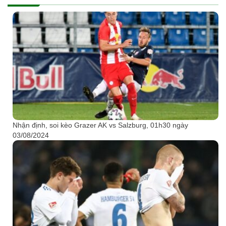
Nhận định, soi kèo Grazer AK vs Salzburg, 01h30 ngày
03/08/2024