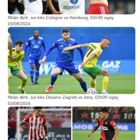
Nhận định, soi kèo Cologne vs Hamburg, 01h30 ngày
03/08/2024
Nhận định, soi kèo Dinamo Zagreb vs Istra, 02h00 ngày
03/08/2024