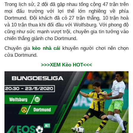
Trong lịch sử, 2 đội đã gặp nhau tổng cộng 47 trận trên
mọi đấu trường với lợi thế lớn nghiêng về phía
Dortmund. Đội khách đã có 27 trận thắng, 10 trận hoà
và 10 trận thua khi đối đầu với Wolfsburg. Với phong độ
cũng như sức mạnh vượt trội, chuyên gia tin tưởng vào
chiến thắng giành cho Dortmund.
Chuyên gia
kèo nhà cái
khuyên người chơi nên chọn
cửa Dortmund.
>>>XEM Kèo HOT<<<