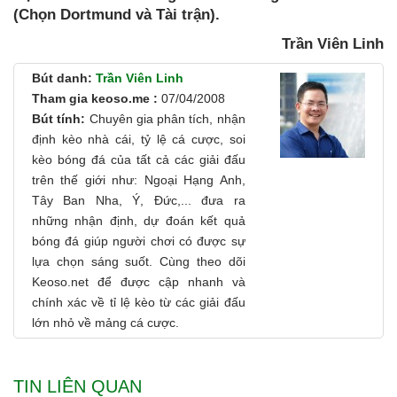
(Chọn Dortmund
và Tài
trận).
Trần Viên Linh
Bút danh:
Trần Viên Linh
Tham gia keoso.me :
07/04/2008
Bút tính:
Chuyên gia phân tích, nhận
định kèo nhà cái, tỷ lệ cá cược, soi
kèo bóng đá của tất cả các giải đấu
trên thế giới như: Ngoại Hạng Anh,
Tây Ban Nha, Ý, Đức,... đưa ra
những nhận định, dự đoán kết quả
bóng đá giúp người chơi có được sự
lựa chọn sáng suốt. Cùng theo dõi
Keoso.net để được cập nhanh và
chính xác về tỉ lệ kèo từ các giải đấu
lớn nhỏ về mảng cá cược.
TIN LIÊN QUAN