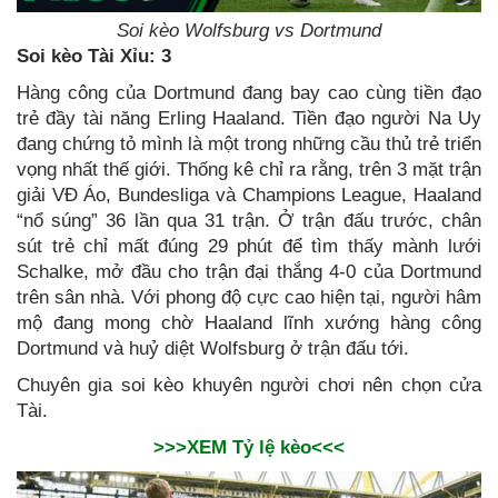
Soi kèo Wolfsburg vs Dortmund
Soi kèo Tài Xỉu:
3
Hàng công của Dortmund đang bay cao cùng tiền đạo
trẻ đầy tài năng Erling Haaland. Tiền đạo người Na Uy
đang chứng tỏ mình là một trong những cầu thủ trẻ triển
vọng nhất thế giới. Thống kê chỉ ra rằng, trên 3 mặt trận
giải VĐ Áo, Bundesliga và Champions League, Haaland
“nổ súng” 36 lần qua 31 trận. Ở trận đấu trước, chân
sút trẻ chỉ mất đúng 29 phút để tìm thấy mành lưới
Schalke, mở đầu cho trận đại thắng 4-0 của Dortmund
trên sân nhà. Với phong độ cực cao hiện tại, người hâm
mộ đang mong chờ Haaland lĩnh xướng hàng công
Dortmund và huỷ diệt Wolfsburg ở trận đấu tới.
Chuyên gia soi kèo khuyên người chơi nên chọn cửa
Tài.
>>>XEM Tỷ lệ kèo<<<