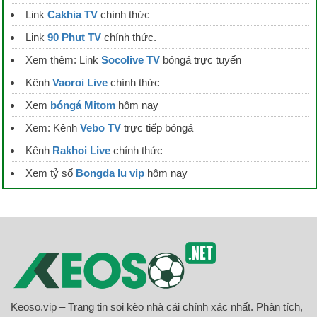
Link
Cakhia TV
chính thức
Link
90 Phut TV
chính thức.
Xem thêm: Link
Socolive TV
bóngá trực tuyến
Kênh
Vaoroi Live
chính thức
Xem
bóngá Mitom
hôm nay
Xem: Kênh
Vebo TV
trực tiếp bóngá
Kênh
Rakhoi Live
chính thức
Xem tỷ số
Bongda lu vip
hôm nay
Keoso.vip – Trang tin soi kèo nhà cái chính xác nhất. Phân tích,