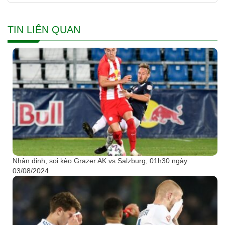
TIN LIÊN QUAN
Nhận định, soi kèo Grazer AK vs Salzburg, 01h30 ngày
03/08/2024