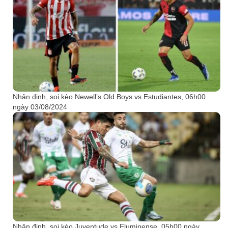
Nhận định, soi kèo Newell’s Old Boys vs Estudiantes, 06h00
ngày 03/08/2024
Nhận định, soi kèo Juventude vs Fluminense, 05h00 ngày