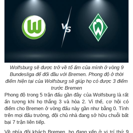
Wolfsburg sẽ được trở về tổ ấm của mình ở vòng 9
Bundesliga để đối đầu với Bremen. Phong độ ở thời
điểm hiện tại của Wolfsburg sẽ giúp họ có được 3 điểm
trước Bremen
Phong độ trong 5 trận đấu gần đây của Wolfsburg là rất
ấn tượng khi họ thắng 3 và hòa 2. Vì thế, cơ hội có
điểm cho Bremen ở vòng đấu này gần như bằng 0. Tính
trên mọi đấu trường, đội chủ nhà đang sở hữu chuỗi bất
bại 7 trận liên tiếp.
Về phía đội khách Bremen, họ đang xếp ở vị trí thứ 9