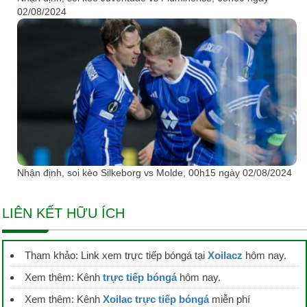
02/08/2024
Nhận định, soi kèo Silkeborg vs Molde, 00h15 ngày 02/08/2024
LIÊN KẾT HỮU ÍCH
Tham khảo: Link xem trực tiếp bóngá tại
Xoilacz
hôm nay.
Xem thêm: Kênh
trực tiếp bóngá
hôm nay.
Xem thêm: Kênh
Xoilac trực tiếp bóngá
miễn phí