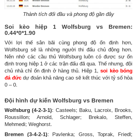
Thành tích đối đầu và phong độ gần đây
Soi kèo hiệp 1 Wolfsburg vs Bremen:
0.44*0*1.90
Với lợi thế sân bãi cùng phong độ ổn định hơn,
Wolfsburg sẽ là những người thi đấu chủ động hơn.
Nên nhớ các cầu thủ Wolfsburg luôn có được sự ổn
định trong hiệp 1 ở các trận đấu đã qua. Thế nhưng, đội
chủ nhà chỉ ổn định ở hàng thủ. Hiệp 1,
soi kèo bóng
đá đức
dự đoán khả năng cao sẽ kết thúc với tỷ số hòa
0 – 0.
Đội hình dự kiến Wolfsburg vs Bremen
Wolfsburg (4-2-3-1)
: Casteels; Baku, Lacroix, Brooks,
Roussillon; Arnold, Schlager; Brekalo, Steffen,
Mehmedi; Weghorst.
Bremen (3-4-2-1)
: Pavlenka; Gross, Toprak, Friedl;