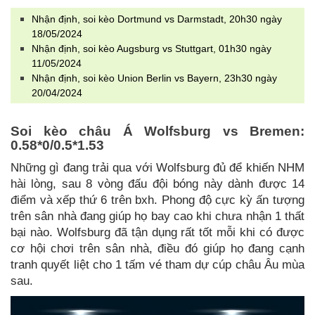
Nhận định, soi kèo Dortmund vs Darmstadt, 20h30 ngày
18/05/2024
Nhận định, soi kèo Augsburg vs Stuttgart, 01h30 ngày
11/05/2024
Nhận định, soi kèo Union Berlin vs Bayern, 23h30 ngày
20/04/2024
Soi kèo châu Á Wolfsburg vs Bremen:
0.58*0/0.5*1.53
Những gì đang trải qua với Wolfsburg đủ để khiến NHM
hài lòng, sau 8 vòng đấu đội bóng này dành được 14
điểm và xếp thứ 6 trên bxh. Phong độ cực kỳ ấn tượng
trên sân nhà đang giúp họ bay cao khi chưa nhận 1 thất
bại nào. Wolfsburg đã tận dụng rất tốt mỗi khi có được
cơ hội chơi trên sân nhà, điều đó giúp họ đang cạnh
tranh quyết liệt cho 1 tấm vé tham dự cúp châu Âu mùa
sau.