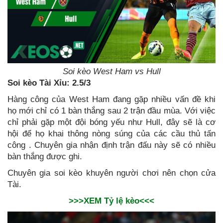
Soi kèo West Ham vs Hull
Soi kèo Tài Xỉu:
2.5/3
Hàng công của West Ham đang gặp nhiều vấn đề khi
họ mới chỉ có 1 bàn thắng sau 2 trận đầu mùa. Với việc
chỉ phải gặp một đội bóng yếu như Hull, đây sẽ là cơ
hội để họ khai thông nòng súng của các cầu thủ tấn
công . Chuyên gia nhận định trận đấu này sẽ có nhiều
bàn thắng được ghi.
Chuyên gia soi kèo khuyên người chơi nên chọn cửa
Tài.
>>>XEM Tỷ lệ kèo<<<