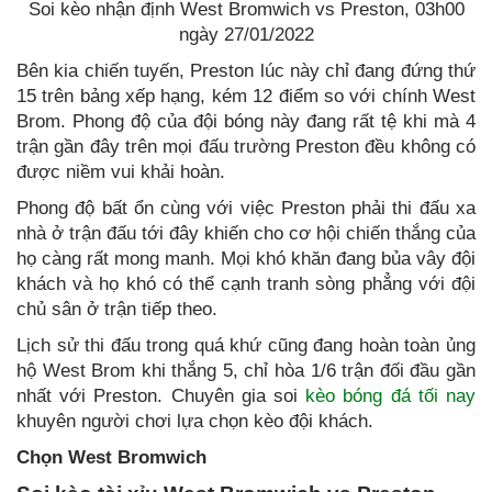
Soi kèo nhận định West Bromwich vs Preston, 03h00
ngày 27/01/2022
Bên kia chiến tuyến, Preston lúc này chỉ đang đứng thứ
15 trên bảng xếp hạng, kém 12 điểm so với chính West
Brom. Phong độ của đội bóng này đang rất tệ khi mà 4
trận gần đây trên mọi đấu trường Preston đều không có
được niềm vui khải hoàn.
Phong độ bất ổn cùng với việc Preston phải thi đấu xa
nhà ở trận đấu tới đây khiến cho cơ hội chiến thắng của
họ càng rất mong manh. Mọi khó khăn đang bủa vây đội
khách và họ khó có thể cạnh tranh sòng phẳng với đội
chủ sân ở trận tiếp theo.
Lịch sử thi đấu trong quá khứ cũng đang hoàn toàn ủng
hộ West Brom khi thắng 5, chỉ hòa 1/6 trận đối đầu gần
nhất với Preston. Chuyên gia soi
kèo bóng đá tối nay
khuyên người chơi lựa chọn kèo đội khách.
Chọn West Bromwich