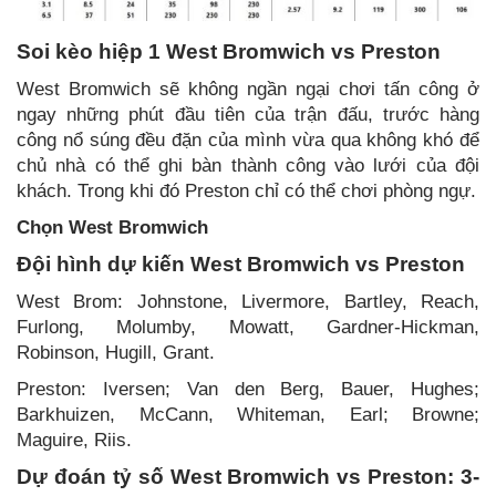
Soi kèo hiệp 1 West Bromwich vs Preston
West Bromwich sẽ không ngần ngại chơi tấn công ở
ngay những phút đầu tiên của trận đấu, trước hàng
công nổ súng đều đặn của mình vừa qua không khó để
chủ nhà có thể ghi bàn thành công vào lưới của đội
khách. Trong khi đó Preston chỉ có thể chơi phòng ngự.
Chọn West Bromwich
Đội hình dự kiến West Bromwich vs Preston
West Brom: Johnstone, Livermore, Bartley, Reach,
Furlong, Molumby, Mowatt, Gardner-Hickman,
Robinson, Hugill, Grant.
Preston: Iversen; Van den Berg, Bauer, Hughes;
Barkhuizen, McCann, Whiteman, Earl; Browne;
Maguire, Riis.
Dự đoán tỷ số West Bromwich vs Preston: 3-