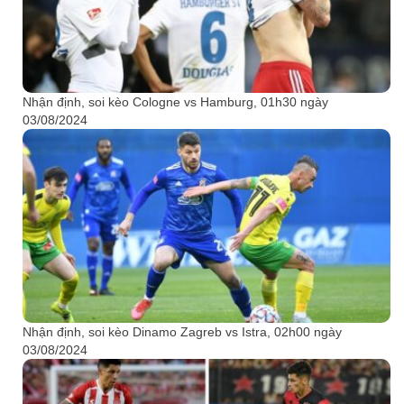
Nhận định, soi kèo Cologne vs Hamburg, 01h30 ngày
03/08/2024
Nhận định, soi kèo Dinamo Zagreb vs Istra, 02h00 ngày
03/08/2024