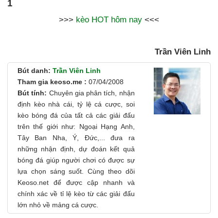
1
>>>
kèo HOT hôm nay
<<<
Trần Viên Linh
Bút danh:
Trần Viên Linh
Tham gia keoso.me :
07/04/2008
Bút tính:
Chuyên gia phân tích, nhận
định kèo nhà cái, tỷ lệ cá cược, soi
kèo bóng đá của tất cả các giải đấu
trên thế giới như: Ngoại Hạng Anh,
Tây Ban Nha, Ý, Đức,... đưa ra
những nhận định, dự đoán kết quả
bóng đá giúp người chơi có được sự
lựa chọn sáng suốt. Cùng theo dõi
Keoso.net để được cập nhanh và
chính xác về tỉ lệ kèo từ các giải đấu
lớn nhỏ về mảng cá cược.