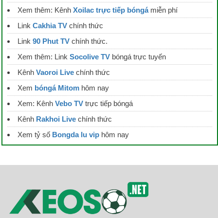
Xem thêm: Kênh
Xoilac trực tiếp bóngá
miễn phí
Link
Cakhia TV
chính thức
Link
90 Phut TV
chính thức.
Xem thêm: Link
Socolive TV
bóngá trực tuyến
Kênh
Vaoroi Live
chính thức
Xem
bóngá Mitom
hôm nay
Xem: Kênh
Vebo TV
trực tiếp bóngá
Kênh
Rakhoi Live
chính thức
Xem tỷ số
Bongda lu vip
hôm nay