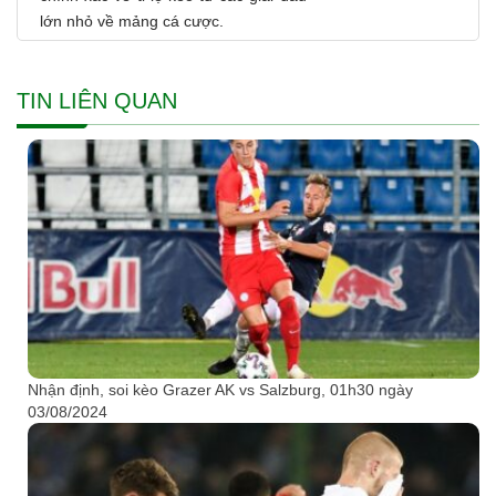
lớn nhỏ về mảng cá cược.
TIN LIÊN QUAN
Nhận định, soi kèo Grazer AK vs Salzburg, 01h30 ngày
03/08/2024