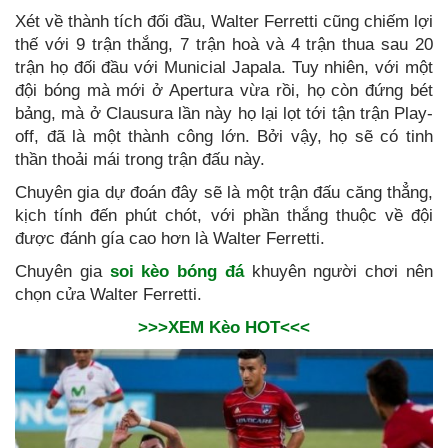
Xét về thành tích đối đầu, Walter Ferretti cũng chiếm lợi
thế với 9 trận thắng, 7 trận hoà và 4 trận thua sau 20
trận họ đối đầu với Municial Japala. Tuy nhiên, với một
đội bóng mà mới ở Apertura vừa rồi, họ còn đứng bét
bảng, mà ở Clausura lần này họ lại lọt tới tận trận Play-
off, đã là một thành công lớn. Bởi vậy, họ sẽ có tinh
thần thoải mái trong trận đấu này.
Chuyên gia dự đoán đây sẽ là một trận đấu căng thẳng,
kịch tính đến phút chót, với phần thắng thuộc về đội
được đánh gía cao hơn là Walter Ferretti.
Chuyên gia
soi kèo bóng đá
khuyên người chơi nên
chọn cửa Walter Ferretti.
>>>XEM Kèo HOT<<<