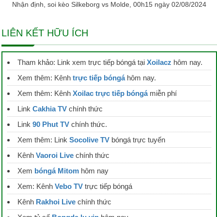
Nhận định, soi kèo Silkeborg vs Molde, 00h15 ngày 02/08/2024
LIÊN KẾT HỮU ÍCH
Tham khảo: Link xem trực tiếp bóngá tại
Xoilacz
hôm nay.
Xem thêm: Kênh
trực tiếp bóngá
hôm nay.
Xem thêm: Kênh
Xoilac trực tiếp bóngá
miễn phí
Link
Cakhia TV
chính thức
Link
90 Phut TV
chính thức.
Xem thêm: Link
Socolive TV
bóngá trực tuyến
Kênh
Vaoroi Live
chính thức
Xem
bóngá Mitom
hôm nay
Xem: Kênh
Vebo TV
trực tiếp bóngá
Kênh
Rakhoi Live
chính thức