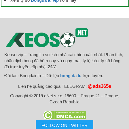
Xem tỷ số
Bongda lu vip
hôm nay
Keoso.vip – Trang tin soi kèo nhà cái chính xác nhất. Phân tích,
nhận định bóng đá hôm nay và ngày mai, tỷ lệ kèo, tỷ số bóng
đá trực tuyến cập nhật 24/7.
Đối tác: Bongdainfo – Dữ liệu
bong da lu
trực tuyến.
@ads365s
Liên hệ quảng cáo qua TELEGRAM:
Copyright © 2019 eNet s.r.o, 19600 – Prague 21 – Prague,
Czech Republic
FOLLOW ON TWITTER