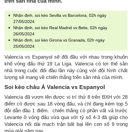
trên sân nhà của mình.
Nhận định, soi kèo Sevilla vs Barcelona, 02h ngày
27/05/2024
Nhận định, soi kèo Real Madrid vs Betis, 02h ngày
26/05/2024
Nhận định, soi kèo Girona vs Granada, 02h ngày
25/05/2024
Valencia vs Espanyol sẽ đối đầu với nhau trong khuôn
khổ vòng đấu thứ 19 La Liga. Valencia có lợi thế sân
nhà trong cuộc đối đầu lần này cùng với đội hình chất
lượng sẽ mang về chiến thắng trên sân nhà của mình.
Soi kèo châu Á Valencia vs Espanyol
Valencia đã vươn lên được vị trí thứ 8 trên BXH với 28
điểm có được sau 18 vòng đấu, và chỉ đang kém top 5
đội dẫn đầu 1 điểm. chiến thắng có phần vất vả trước
Levante ở vòng đấu vừa qua với tỷ số 4-3 đã giúp cho
Valencia nối dài mạch trận bất bại lên con số 9 trong
mùa giải năm nay.