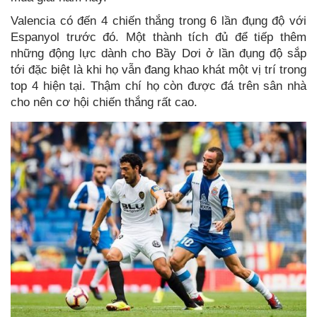
Valencia có đến 4 chiến thắng trong 6 lần đụng độ với
Espanyol trước đó. Một thành tích đủ để tiếp thêm
những động lực dành cho Bầy Dơi ở lần đụng độ sắp
tới đặc biệt là khi họ vẫn đang khao khát một vị trí trong
top 4 hiện tại. Thậm chí họ còn được đá trên sân nhà
cho nên cơ hội chiến thắng rất cao.