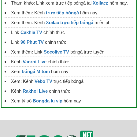
Tham khảo: Link xem trực tiếp bóngá tại
Xoilacz
hôm nay.
Xem thêm: Kênh
trực tiếp bóngá
hôm nay.
Xem thêm: Kênh
Xoilac trực tiếp bóngá
miễn phí
Link
Cakhia TV
chính thức
Link
90 Phut TV
chính thức.
Xem thêm: Link
Socolive TV
bóngá trực tuyến
Kênh
Vaoroi Live
chính thức
Xem
bóngá Mitom
hôm nay
Xem: Kênh
Vebo TV
trực tiếp bóngá
Kênh
Rakhoi Live
chính thức
Xem tỷ số
Bongda lu vip
hôm nay