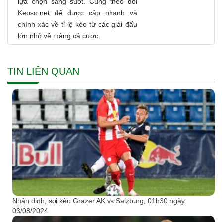
lựa chọn sáng suốt. Cùng theo dõi
Keoso.net để được cập nhanh và
chính xác về tỉ lệ kèo từ các giải đấu
lớn nhỏ về mảng cá cược.
TIN LIÊN QUAN
Nhận định, soi kèo Grazer AK vs Salzburg, 01h30 ngày
03/08/2024