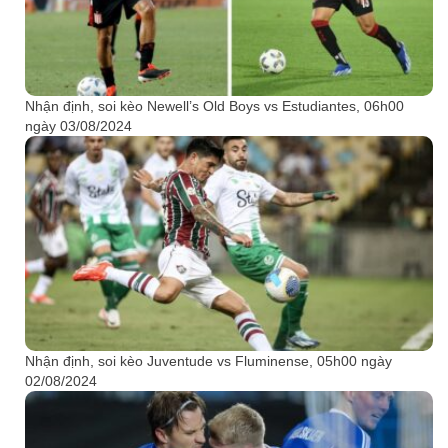
Nhận định, soi kèo Newell’s Old Boys vs Estudiantes, 06h00
ngày 03/08/2024
Nhận định, soi kèo Juventude vs Fluminense, 05h00 ngày
02/08/2024