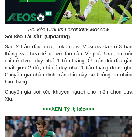
Soi kèo Ural vs Lokomotiv Moscow
Soi kèo Tài Xỉu:
(Updating)
Sau 2 trận đầu mùa, Lokomotiv Moscow đã có 3 bàn
thắng, và chưa để lọt lưới lần nào. Về phía Ural, họ mới
chỉ có được duy nhất 1 bàn thắng. Ở trận đối đầu gần
nhất giữa 2 đội, chỉ có duy nhất 1 bàn thắng được ghi.
Chuyên gia nhận định trận đấu này sẽ không có nhiều
bàn thắng.
Chuyên gia soi kèo khuyên người chơi nên chọn cửa
Xỉu.
>>>XEM Tỷ lệ kèo<<<