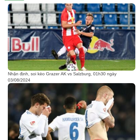
Nhận định, soi kèo Grazer AK vs Salzburg, 01h30 ngày
03/08/2024