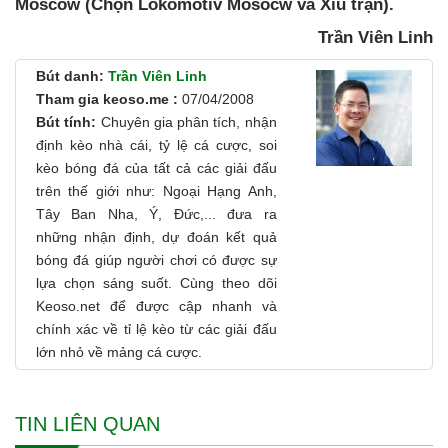
Moscow (Chọn Lokomotiv
Mosocw
và
Xỉu
trận).
Trần Viên Linh
Bút danh:
Trần Viên Linh
Tham gia keoso.me :
07/04/2008
Bút tính:
Chuyên gia phân tích, nhận
định kèo nhà cái, tỷ lệ cá cược, soi
kèo bóng đá của tất cả các giải đấu
trên thế giới như: Ngoại Hạng Anh,
Tây Ban Nha, Ý, Đức,... đưa ra
những nhận định, dự đoán kết quả
bóng đá giúp người chơi có được sự
lựa chọn sáng suốt. Cùng theo dõi
Keoso.net để được cập nhanh và
chính xác về tỉ lệ kèo từ các giải đấu
lớn nhỏ về mảng cá cược.
TIN LIÊN QUAN