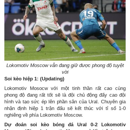
Lokomotiv Moscow vẫn đang giữ được phong độ tuyệt
vời
Soi kèo hiệp 1:
(Updating)
Lokomotiv Mosocw với một tinh thần rất cao cùng
phong độ đang rất tốt sẽ là đội chủ động đẩy cao đội
hình và tạo sức ép lên phần sân của Ural. Chuyên gia
nhận định hiệp 1 trận đấu sẽ kết thúc với tỉ số 1-0
nghiêng về phía Lokomotiv Moscow.
Dự đoán soi kèo bóng đá Ural
0-2
Lokomotiv