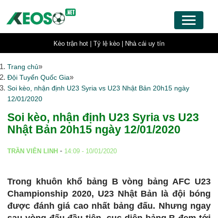
Kèo trận hot |
Tỷ lệ kèo |
Nhà cái uy tín
»
Trang chủ
»
Đội Tuyển Quốc Gia
Soi kèo, nhận định U23 Syria vs U23 Nhật Bản 20h15 ngày
12/01/2020
Soi kèo, nhận định U23 Syria vs U23
Nhật Bản 20h15 ngày 12/01/2020
-
TRẦN VIÊN LINH
14:09 - 10/01/2020
Trong khuôn khổ bảng B vòng bảng AFC U23
Championship 2020, U23 Nhật Bản là đội bóng
được đánh giá cao nhất bảng đấu. Nhưng ngay