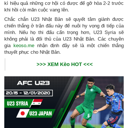
kì hiệu quả những cơ hội có được để gỡ hòa 2-2 trước
khi hồi còi mãn cuộc vang lên.
Chắc chắn U23 Nhật Bản sẽ quyết tâm giành được
chiến thắng ở trận đấu này để nuôi hy vọng đi tiếp của
mình. Nếu họ thi đấu cẩn trọng hơn, U23 Syria sẽ
không phải là đối thủ của U23 Nhật Bản. Các chuyên
gia
keoso.me
nhận định đây sẽ là một chiến thắng
thuyết phục cho Nhật Bản.
>>> XEM Kèo HOT <<<