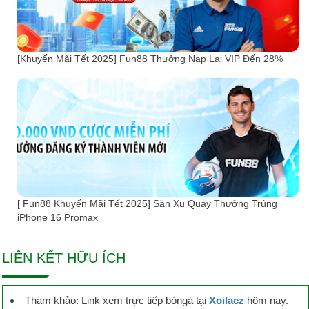
[Khuyến Mãi Tết 2025] Fun88 Thưởng Nạp Lại VIP Đến 28%
[ Fun88 Khuyến Mãi Tết 2025] Săn Xu Quay Thưởng Trúng
iPhone 16 Promax
LIÊN KẾT HỮU ÍCH
Tham khảo: Link xem trực tiếp bóngá tại
Xoilacz
hôm nay.