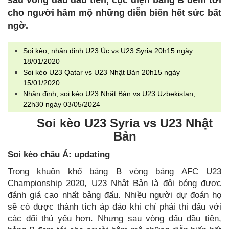
sau vòng đấu đầu tiên, cục diện bảng B đem tới
cho người hâm mộ những diễn biến hết sức bất
ngờ.
Soi kèo, nhận định U23 Úc vs U23 Syria 20h15 ngày
18/01/2020
Soi kèo U23 Qatar vs U23 Nhật Bản 20h15 ngày
15/01/2020
Nhận định, soi kèo U23 Nhật Bản vs U23 Uzbekistan,
22h30 ngày 03/05/2024
Soi kèo U23 Syria vs U23 Nhật
Bản
Soi kèo châu Á: updating
Trong khuôn khổ bảng B vòng bảng AFC U23
Championship 2020, U23 Nhật Bản là đội bóng được
đánh giá cao nhất bảng đấu. Nhiều người dự đoán họ
sẽ có được thành tích áp đảo khi chỉ phải thi đấu với
các đối thủ yếu hơn. Nhưng sau vòng đấu đầu tiên,