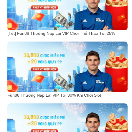
[Tết] Fun88 Thưởng Nạp Lại VIP Chơi Thể Thao Tới 25%
Fun88 Thưởng Nạp Lại VIP Tới 30% Khi Chơi Slot