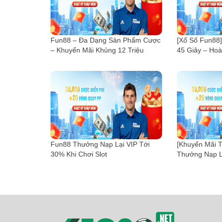
Fun88 – Đa Dạng Sản Phẩm Cược
[Xổ Số Fun88
– Khuyến Mãi Khủng 12 Triệu
45 Giây – Ho
Fun88 Thưởng Nạp Lại VIP Tới
[Khuyến Mãi T
30% Khi Chơi Slot
Thưởng Nạp L