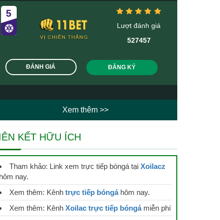
5
Lượt đánh giá
527457
ĐÁNH GIÁ
ĐĂNG KÝ
Xem thêm >>
IÊN KẾT HỮU ÍCH
Tham khảo: Link xem trực tiếp bóngá tại
Xoilacz
hôm nay.
Xem thêm: Kênh
trực tiếp bóngá
hôm nay.
Xem thêm: Kênh
Xoilac trực tiếp bóngá
miễn phí