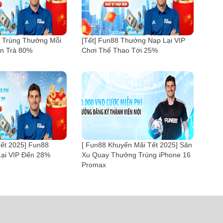
] Trúng Thưởng Mỗi
[Tết] Fun88 Thưởng Nạp Lại VIP
àn Trả 80%
Chơi Thể Thao Tới 25%
ết 2025] Fun88
[ Fun88 Khuyến Mãi Tết 2025] Săn
ại VIP Đến 28%
Xu Quay Thưởng Trúng iPhone 16
Promax