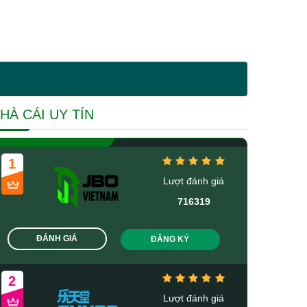
HÀ CÁI UY TÍN
1
Lượt đánh giá
716319
ĐÁNH GIÁ
ĐĂNG KÝ
2
Lượt đánh giá