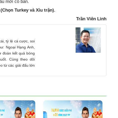
đấu mới có bàn.
(Chọn Turkey
và
Xỉu
trận).
Trần Viên Linh
i, tỷ lệ cá cược, soi
như: Ngoại Hạng Anh,
dự đoán kết quả bóng
uốt. Cùng theo dõi
o từ các giải đấu lớn