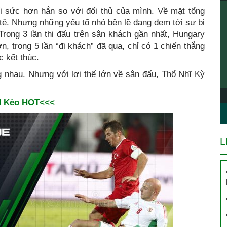
ối sức hơn hẳn so với đối thủ của mình. Về mặt tổng
tệ. Nhưng những yếu tố nhỏ bên lề đang đem tới sự bi
Trong 3 lần thi đấu trên sân khách gần nhất, Hungary
n, trong 5 lần “đi khách” đã qua, chỉ có 1 chiến thắng
 kết thúc.
 nhau. Nhưng với lợi thế lớn về sân đấu, Thổ Nhĩ Kỳ
 Kèo HOT<<<
L