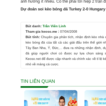
ảnh hưởng ít nhiều. Có thể phải tới hiệp 2 trận 
Dự đoán soi kèo bóng đá Turkey 2-0 Hungary
Bút danh:
Trần Viên Linh
Tham gia keoso.me :
07/04/2008
Bút tính:
Chuyên gia phân tích, nhận định kèo nhà cá
kèo bóng đá của tất cả các giải đấu trên thế giới 
Tây Ban Nha, Ý, Đức,... đưa ra những nhận định, 
đá giúp người chơi có được sự lựa chọn sáng s
Keoso.net để được cập nhanh và chính xác về tỉ lệ kè
nhỏ về mảng cá cược.
TIN LIÊN QUAN