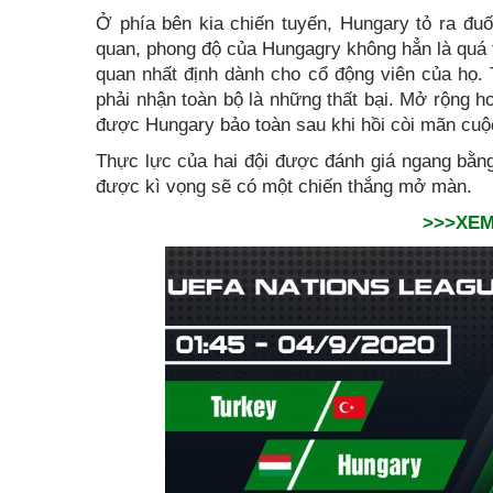
Ở phía bên kia chiến tuyến, Hungary tỏ ra đu
quan, phong độ của Hungagry không hẳn là quá 
quan nhất định dành cho cổ động viên của họ. 
phải nhận toàn bộ là những thất bại. Mở rộng hơ
được Hungary bảo toàn sau khi hồi còi mãn cuộc
Thực lực của hai đội được đánh giá ngang bằng
được kì vọng sẽ có một chiến thắng mở màn.
>>>XEM