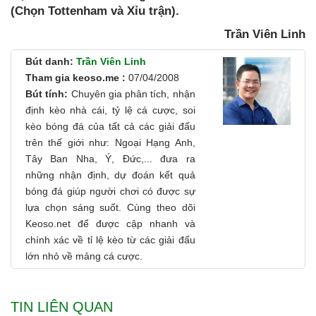
(Chọn Tottenham và Xỉu trận).
Trần Viên Linh
Bút danh:
Trần Viên Linh
Tham gia keoso.me :
07/04/2008
Bút tính:
Chuyên gia phân tích, nhận
định kèo nhà cái, tỷ lệ cá cược, soi
kèo bóng đá của tất cả các giải đấu
trên thế giới như: Ngoại Hạng Anh,
Tây Ban Nha, Ý, Đức,... đưa ra
những nhận định, dự đoán kết quả
bóng đá giúp người chơi có được sự
lựa chọn sáng suốt. Cùng theo dõi
Keoso.net để được cập nhanh và
chính xác về tỉ lệ kèo từ các giải đấu
lớn nhỏ về mảng cá cược.
TIN LIÊN QUAN