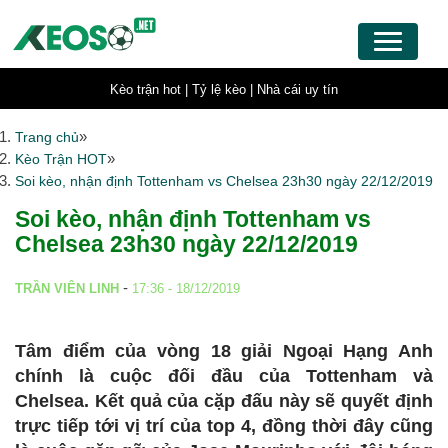
Kèo trận hot |
Tỷ lệ kèo |
Nhà cái uy tín
»
Trang chủ
»
Kèo Trận HOT
Soi kèo, nhận định Tottenham vs Chelsea 23h30 ngày 22/12/2019
Soi kèo, nhận định Tottenham vs
Chelsea 23h30 ngày 22/12/2019
-
TRẦN VIÊN LINH
17:36 - 18/12/2019
Tâm điểm của vòng 18 giải Ngoại Hạng Anh
chính là cuộc đối đầu của Tottenham và
Chelsea. Kết quả của cặp đấu này sẽ quyết định
trực tiếp tới vị trí của top 4, đồng thời đây cũng