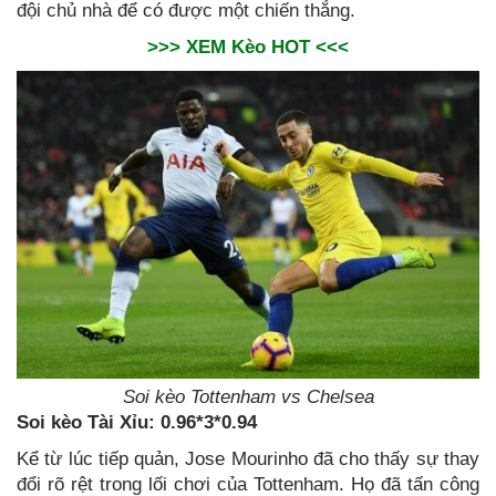
đội chủ nhà để có được một chiến thắng.
>>> XEM Kèo HOT <<<
Soi kèo Tottenham vs Chelsea
So
i kèo
Tài Xỉu: 0.96*3*0.94
Kể từ lúc tiếp quản, Jose Mourinho đã cho thấy sự thay
đổi rõ rệt trong lối chơi của Tottenham. Họ đã tấn công