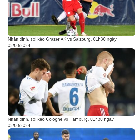
Nhận định, soi kèo Grazer AK vs Salzburg, 01h30 ngày
03/08/2024
Nhận định, soi kèo Cologne vs Hamburg, 01h30 ngày
03/08/2024