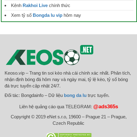
Kênh
Rakhoi Live
chính thức
Xem tỷ số
Bongda lu vip
hôm nay
Keoso.vip – Trang tin soi kèo nhà cái chính xác nhất. Phân tích,
nhận định bóng đá hôm nay và ngày mai, tỷ lệ kèo, tỷ số bóng
đá trực tuyến cập nhật 24/7.
Đối tác: Bongdainfo – Dữ liệu
bong da lu
trực tuyến.
@ads365s
Liên hệ quảng cáo qua TELEGRAM:
Copyright © 2019 eNet s.r.o, 19600 – Prague 21 – Prague,
Czech Republic