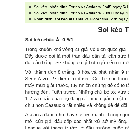
Soi kèo, nhận định Torino vs Atalanta 2h45 ngày 5/
Soi kèo, nhận định Torino vs Atalanta 20h00 ngày 2
Nhận định, soi kèo Atalanta vs Fiorentina, 23h ngày
Soi kèo T
Soi kèo châu Á: 0,5/1
Trong khuôn khổ vòng 21 giải vô địch quốc gia It
Đây được coi là một trận đấu cân tài cân sức b
đối cân bằng. Sẽ không có gì bất ngờ nếu như đ
Với thành tích 8 thắng, 3 hòa và phải nhận 9 t
Serie A với 27 điểm có được. Có thể nói Tor
mấy mùa giải trước, tuy nhiên chừng đó có lẽ
hướng đến. Tuần trước, Những chú bò tót vừa đ
1-2 và chắc chắn họ đang rất muốn giành một ch
chịu hơn Sassuolo rất nhiều và không dễ để đội
Atalanta đang cho thấy sự lớn mạnh không ngừn
mới của giải đấu cấp cao nhất xứ sở mỳ ống
League vài tháng trước, ở đấu trường quốc n