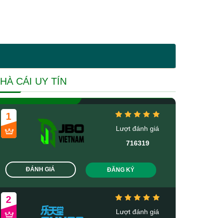
HÀ CÁI UY TÍN
1
Lượt đánh giá
716319
ĐÁNH GIÁ
ĐĂNG KÝ
2
Lượt đánh giá