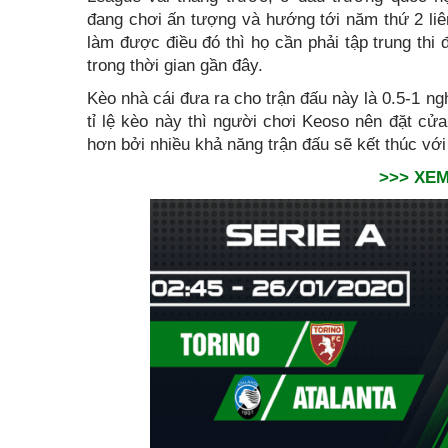
đang chơi ấn tượng và hướng tới năm thứ 2 liê
làm được điều đó thì họ cần phải tập trung thi 
trong thời gian gần đây.
Kèo nhà cái đưa ra cho trận đấu này là 0.5-1 ng
tỉ lệ kèo này thì người chơi Keoso nên đặt cửa
hơn bởi nhiều khả năng trận đấu sẽ kết thúc với 
>>> XEM