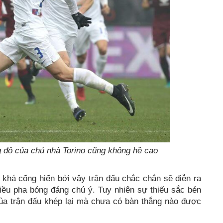
g độ của chủ nhà Torino cũng không hề cao
 khá cống hiến bởi vậy trận đấu chắc chắn sẽ diễn ra
iều pha bóng đáng chú ý. Tuy nhiên sự thiếu sắc bén
của trận đấu khép lại mà chưa có bàn thắng nào được