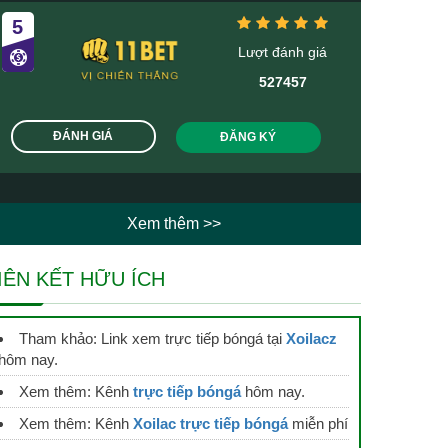
5
Lượt đánh giá
527457
ĐÁNH GIÁ
ĐĂNG KÝ
Xem thêm >>
IÊN KẾT HỮU ÍCH
Tham khảo: Link xem trực tiếp bóngá tại
Xoilacz
hôm nay.
Xem thêm: Kênh
trực tiếp bóngá
hôm nay.
Xem thêm: Kênh
Xoilac trực tiếp bóngá
miễn phí