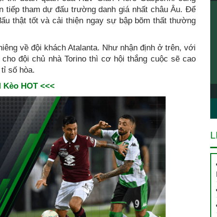
n tiếp tham dự đấu trường danh giá nhất châu Âu. Để
đấu thật tốt và cải thiện ngay sự bập bõm thất thường
hiêng về đội khách Atalanta. Như nhận định ở trên, với
 cho đội chủ nhà Torino thì cơ hội thắng cuộc sẽ cao
tỉ số hòa.
 Kèo HOT <<<
L