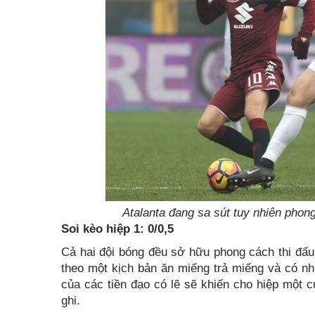
Atalanta đang sa sút tuy nhiên phon
Soi kèo hiệp 1: 0/0,5
Cả hai đội bóng đều sở hữu phong cách thi đấu
theo một kịch bản ăn miếng trả miếng và có nh
của các tiền đạo có lẽ sẽ khiến cho hiệp một 
ghi.