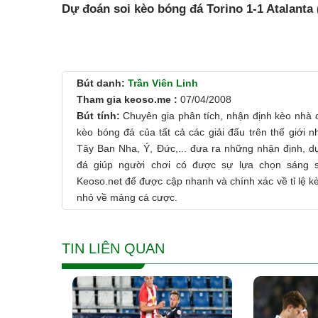
Dự đoán
soi kèo bóng đá Torino 1-1 Atalanta 
Bút danh:
Trần Viên Linh
Tham gia keoso.me :
07/04/2008
Bút tính:
Chuyên gia phân tích, nhận định kèo nhà cá
kèo bóng đá của tất cả các giải đấu trên thế giới 
Tây Ban Nha, Ý, Đức,... đưa ra những nhận định, 
đá giúp người chơi có được sự lựa chọn sáng s
Keoso.net để được cập nhanh và chính xác về tỉ lệ kè
nhỏ về mảng cá cược.
TIN LIÊN QUAN