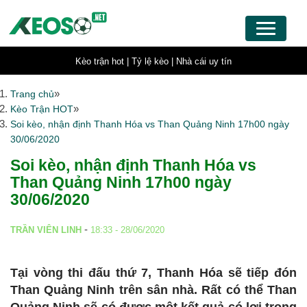
Kèo trận hot |
Tỷ lệ kèo |
Nhà cái uy tín
»
Trang chủ
»
Kèo Trận HOT
Soi kèo, nhận định Thanh Hóa vs Than Quảng Ninh 17h00 ngày
30/06/2020
Soi kèo, nhận định Thanh Hóa vs
Than Quảng Ninh 17h00 ngày
30/06/2020
-
TRẦN VIÊN LINH
18:33 - 28/06/2020
Tại vòng thi đấu thứ 7, Thanh Hóa sẽ tiếp đón
Than Quảng Ninh trên sân nhà. Rất có thể Than