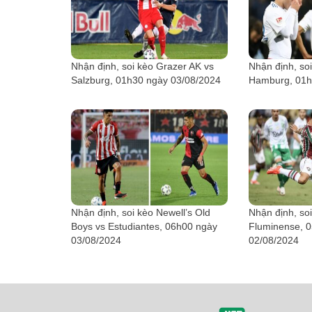
Nhận định, soi kèo Grazer AK vs
Nhận định, so
Salzburg, 01h30 ngày 03/08/2024
Hamburg, 01h
Nhận định, soi kèo Newell’s Old
Nhận định, so
Boys vs Estudiantes, 06h00 ngày
Fluminense, 
03/08/2024
02/08/2024