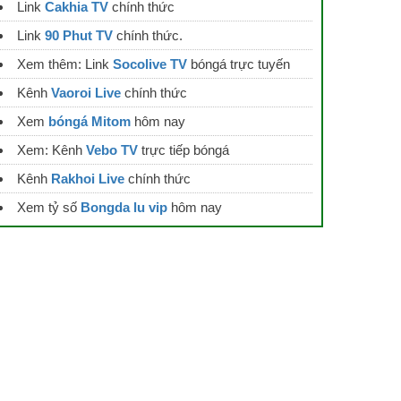
Link
Cakhia TV
chính thức
Link
90 Phut TV
chính thức.
Xem thêm: Link
Socolive TV
bóngá trực tuyến
Kênh
Vaoroi Live
chính thức
Xem
bóngá Mitom
hôm nay
Xem: Kênh
Vebo TV
trực tiếp bóngá
Kênh
Rakhoi Live
chính thức
Xem tỷ số
Bongda lu vip
hôm nay