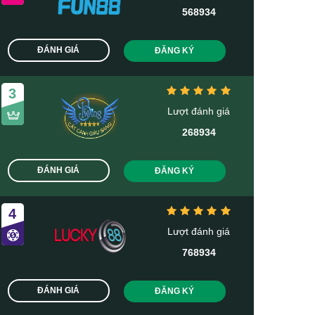
568934
ĐÁNH GIÁ
ĐĂNG KÝ
3
Lượt đánh giá
268934
ĐÁNH GIÁ
ĐĂNG KÝ
4
Lượt đánh giá
768934
ĐÁNH GIÁ
ĐĂNG KÝ