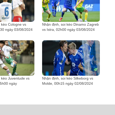
i kèo Cologne vs
Nhận định, soi kèo Dinamo Zagreb
30 ngày 03/08/2024
vs Istra, 02h00 ngày 03/08/2024
i kèo Juventude vs
Nhận định, soi kèo Silkeborg vs
05h00 ngày
Molde, 00h15 ngày 02/08/2024