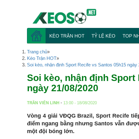
KÈO TRẬN HOT
TỶ LỆ KÈO
TOP NH
Trang chủ
»
Kèo Trận HOT
»
Soi kèo, nhận định Sport Recife vs Santos 05h15 ngày
Soi kèo, nhận định Sport
ngày 21/08/2020
-
TRẦN VIÊN LINH
13:00 - 18/08/2020
Vòng 4 giải VĐQG Brazil, Sport Recife ti
điểm ngang bằng nhưng Santos vẫn được 
một đội bóng lớn.