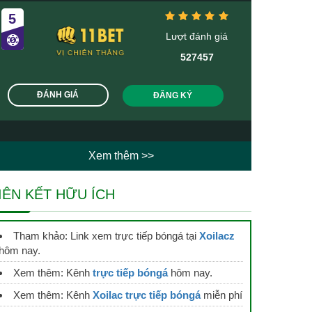
5
Lượt đánh giá
527457
ĐÁNH GIÁ
ĐĂNG KÝ
Xem thêm >>
IÊN KẾT HỮU ÍCH
Tham khảo: Link xem trực tiếp bóngá tại
Xoilacz
hôm nay.
Xem thêm: Kênh
trực tiếp bóngá
hôm nay.
Xem thêm: Kênh
Xoilac trực tiếp bóngá
miễn phí